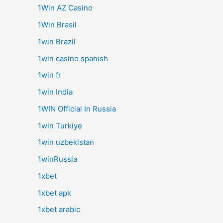
1Win AZ Casino
1Win Brasil
1win Brazil
1win casino spanish
1win fr
1win India
1WIN Official In Russia
1win Turkiye
1win uzbekistan
1winRussia
1xbet
1xbet apk
1xbet arabic