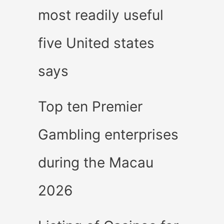
most readily useful
five United states
says
Top ten Premier
Gambling enterprises
during the Macau
2026