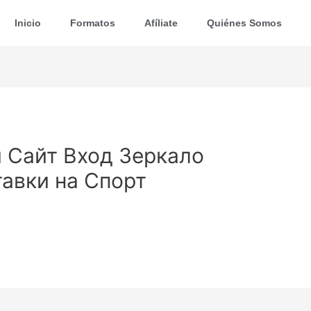
Inicio
Formatos
Afíliate
Quiénes Somos
 Сайт Вход Зеркало
тавки на Спорт