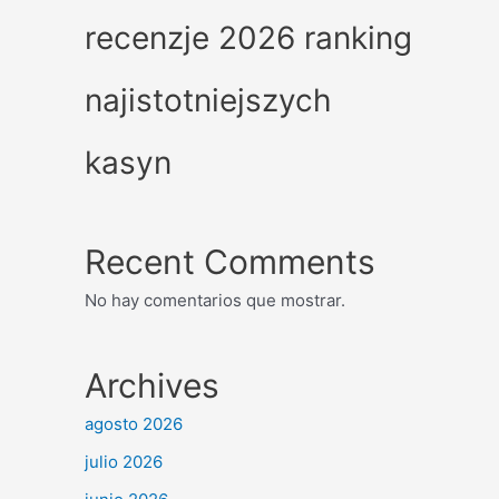
recenzje 2026 ranking
najistotniejszych
kasyn
Recent Comments
No hay comentarios que mostrar.
Archives
agosto 2026
julio 2026