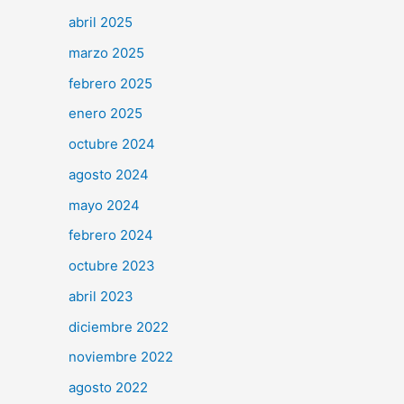
abril 2025
marzo 2025
febrero 2025
enero 2025
octubre 2024
agosto 2024
mayo 2024
febrero 2024
octubre 2023
abril 2023
diciembre 2022
noviembre 2022
agosto 2022