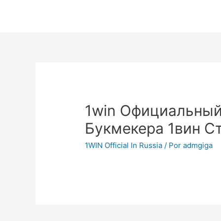
1win Официальный
Букмекера 1вин С
1WIN Official In Russia
/ Por
admgiga