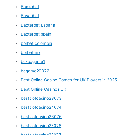
Bankobet
Basaribet
Baxterbet España
Baxterbet spain
bbrbet colombia
bbrbet mx
bc-bdgame1
bcgame29072
Best Online Casino Games for UK Players in 2025
Best Online Casinos UK
bestslotcasino23073
bestslotcasino24074
bestslotcasino26076
bestslotcasino27076
bestslotcasino28077