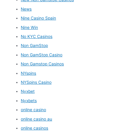
News
Nine Casino Spain
Nine Win
No KYC Casinos
Non GamStop
Non GamStop Casino
Non Gamstop Casinos
NYspins
NYSpins Casino
Nyxbet
Nyxbets
online casino
online casino au
online casinos