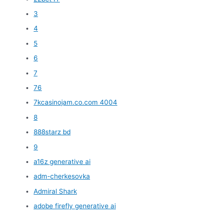
3
4
5
6
7
76
7kcasinojam.co.com 4004
8
888starz bd
9
a16z generative ai
adm-cherkesovka
Admiral Shark
adobe firefly generative ai