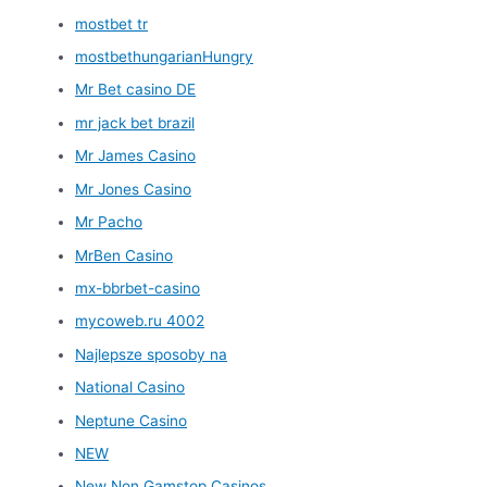
mostbet tr
mostbethungarianHungry
Mr Bet casino DE
mr jack bet brazil
Mr James Casino
Mr Jones Casino
Mr Pacho
MrBen Casino
mx-bbrbet-casino
mycoweb.ru 4002
Najlepsze sposoby na
National Casino
Neptune Casino
NEW
New Non Gamstop Casinos