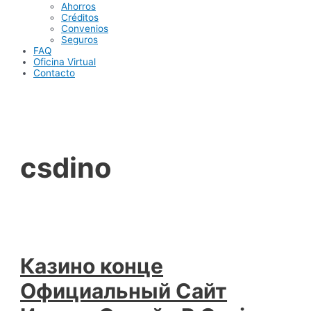
Ahorros
Créditos
Convenios
Seguros
FAQ
Oficina Virtual
Contacto
csdino
Казино конце
Официальный Сайт