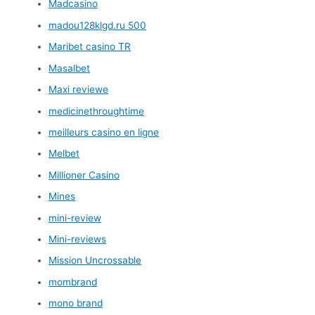
Madcasino
madou128klgd.ru 500
Maribet casino TR
Masalbet
Maxi reviewe
medicinethroughtime
meilleurs casino en ligne
Melbet
Millioner Casino
Mines
mini-review
Mini-reviews
Mission Uncrossable
mombrand
mono brand