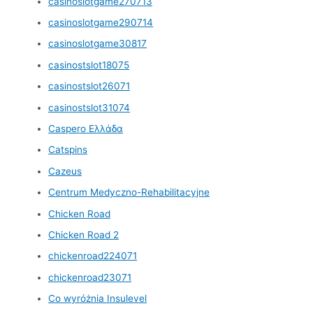
casinoslotgame270713
casinoslotgame290714
casinoslotgame30817
casinostslot18075
casinostslot26071
casinostslot31074
Caspero Ελλάδα
Catspins
Cazeus
Centrum Medyczno-Rehabilitacyjne
Chicken Road
Chicken Road 2
chickenroad224071
chickenroad23071
Co wyróżnia Insulevel