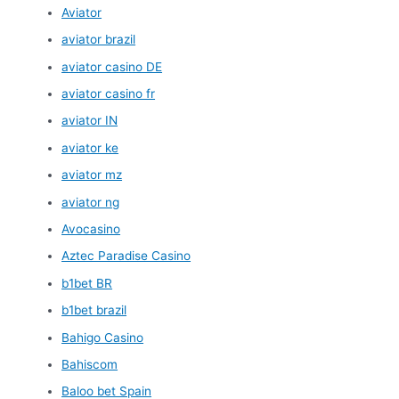
Aviator
aviator brazil
aviator casino DE
aviator casino fr
aviator IN
aviator ke
aviator mz
aviator ng
Avocasino
Aztec Paradise Casino
b1bet BR
b1bet brazil
Bahigo Casino
Bahiscom
Baloo bet Spain