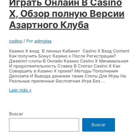
Играть Онлайн В Casino
X, Обзор полную Версии
Азартного Клуба
csdino
/ Por
admgiga
Казино Х вход ️ В личных Кабинет ️ Casino X Вход Content
Как получить Бонус Казино х После Регистрации?
Джекпот-слоты В Онлайн Казино Casino X Минимальная
И продолжительность Ставка В Слотах Casino X Как
Совершить в Казино Х проем? Методы Пополнения
Депозита И Вывода денежек такие Слоты Для Игры На
Реальные приличные Бесплатная Игра Без …
Казино
Leer más »
конце
Официальный
Сайт
Играть
Buscar
Онлайн
В
Buscar
Casino
X,
Обзор
полную