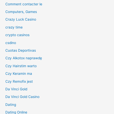
Comment contacter le
Computers, Games
Crazy Luck Casino
crazy time
crypto casinos
csdino
Cuotas Deportivas
Czy Alkotox naprawdę
Czy Hairstim warto
Czy Keramin ma
Czy Remofix jest
Da Vinci Gold
Da Vinci Gold Casino
Dating
Dating Online