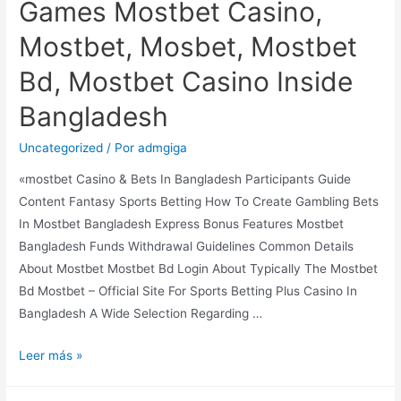
Games Mostbet Casino,
Mostbet, Mosbet, Mostbet
Bd, Mostbet Casino Inside
Bangladesh
Uncategorized
/ Por
admgiga
«mostbet Casino & Bets In Bangladesh Participants Guide
Content Fantasy Sports Betting How To Create Gambling Bets
In Mostbet Bangladesh Express Bonus Features Mostbet
Bangladesh Funds Withdrawal Guidelines Common Details
About Mostbet Mostbet Bd Login About Typically The Mostbet
Bd Mostbet – Official Site For Sports Betting Plus Casino In
Bangladesh A Wide Selection Regarding …
Mostbet
Leer más »
Casino
Video