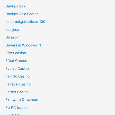
DaVinci Gold
DaVinci Gold Casino
deeprockgalactic.ru 100
des jeux
Divaspin
Drivers in Windows 11
Efbet casino
Efbet Greece
Evolve Casino
Fair Go Casino
Fairspin-casino
Fatbet Casino
Firmware Download
Fix PC Issues