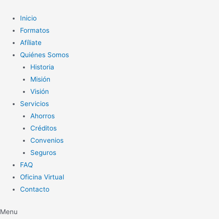
Ir
al
Inicio
contenido
Formatos
Afíliate
Quiénes Somos
Historia
Misión
Visión
Servicios
Ahorros
Créditos
Convenios
Seguros
FAQ
Oficina Virtual
Contacto
Menu