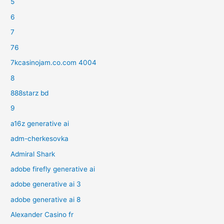
5
6
7
76
7kcasinojam.co.com 4004
8
888starz bd
9
a16z generative ai
adm-cherkesovka
Admiral Shark
adobe firefly generative ai
adobe generative ai 3
adobe generative ai 8
Alexander Casino fr