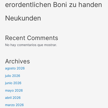
erordentlichen Boni zu handen
Neukunden
Recent Comments
No hay comentarios que mostrar.
Archives
agosto 2026
julio 2026
junio 2026
mayo 2026
abril 2026
marzo 2026