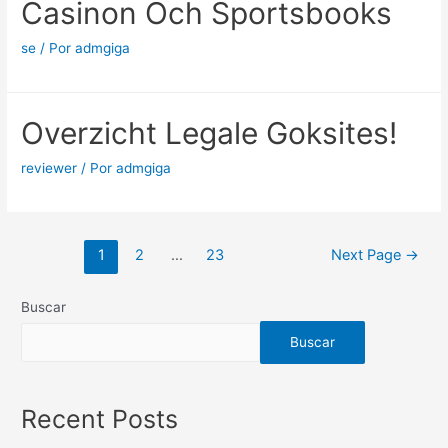
Casinon Och Sportsbooks
se
/ Por
admgiga
Overzicht Legale Goksites!
reviewer
/ Por
admgiga
Paginación
1
2
…
23
Next Page
→
de
entradas
Buscar
Buscar
Recent Posts