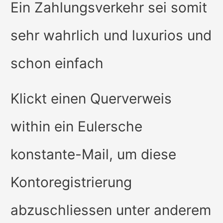
Ein Zahlungsverkehr sei somit
sehr wahrlich und luxurios und
schon einfach
Klickt einen Querverweis
within ein Eulersche
konstante-Mail, um diese
Kontoregistrierung
abzuschliessen unter anderem