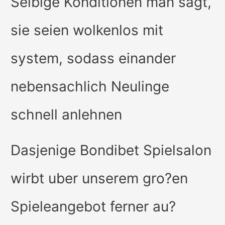
Selbige Konditionen man sagt,
sie seien wolkenlos mit
system, sodass einander
nebensachlich Neulinge
schnell anlehnen
Dasjenige Bondibet Spielsalon
wirbt uber unserem gro?en
Spieleangebot ferner au?