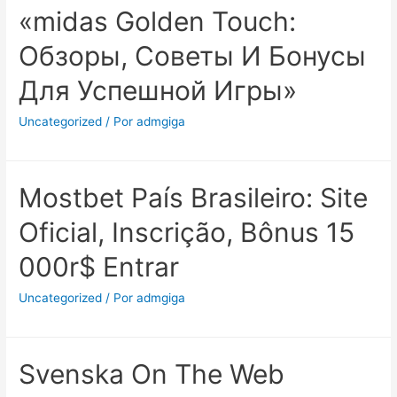
«midas Golden Touch:
Games
Mostbet
Обзоры, Советы И Бонусы
Casino,
Для Успешной Игры»
Mostbet,
Mosbet,
Uncategorized
/ Por
admgiga
Mostbet
Bd,
Mostbet
Mostbet País Brasileiro: Site
Casino
Inside
Oficial, Inscrição, Bônus 15
Bangladesh
000r$ Entrar
Uncategorized
/ Por
admgiga
Svenska On The Web