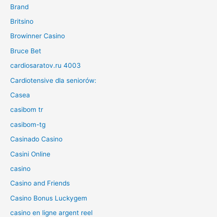
Brand
Britsino
Browinner Casino
Bruce Bet
cardiosaratov.ru 4003
Cardiotensive dla seniorów:
Casea
casibom tr
casibom-tg
Casinado Casino
Casini Online
casino
Casino and Friends
Casino Bonus Luckygem
casino en ligne argent reel