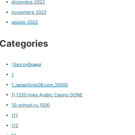
diciembre 2022
noviembre 2022
agosto 2022
Categories
! Без рубрики
1
1_lapapillote08.com_10000
1) 1350 links Arabic Casino DONE
10-school.ru 1500
111
112