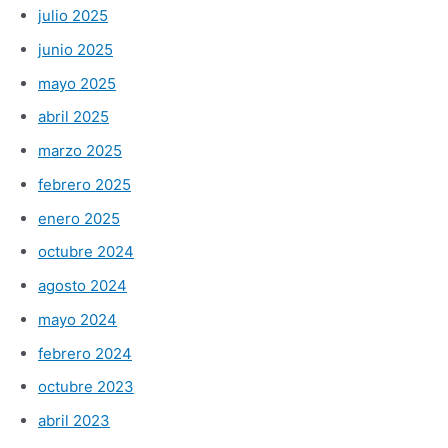
julio 2025
junio 2025
mayo 2025
abril 2025
marzo 2025
febrero 2025
enero 2025
octubre 2024
agosto 2024
mayo 2024
febrero 2024
octubre 2023
abril 2023