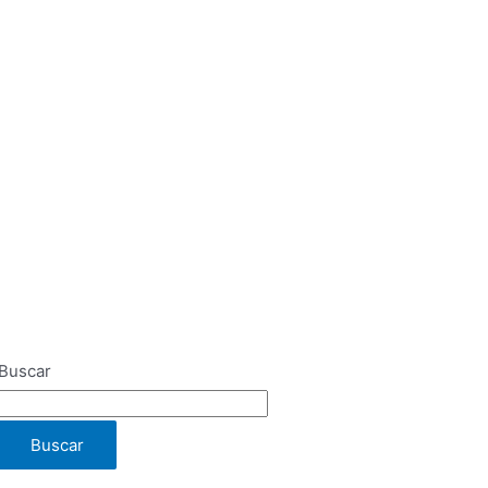
Buscar
Buscar