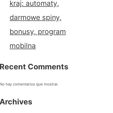
kraj: automaty,
darmowe spiny,
bonusy, program
mobilna
Recent Comments
No hay comentarios que mostrar.
Archives