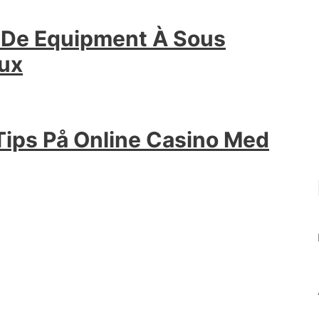
 De Equipment À Sous
eux
Tips På Online Casino Med