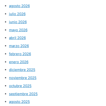
agosto 2026
julio 2026
junio 2026
mayo 2026
abril 2026
marzo 2026
febrero 2026
enero 2026
diciembre 2025
noviembre 2025
octubre 2025
septiembre 2025
agosto 2025