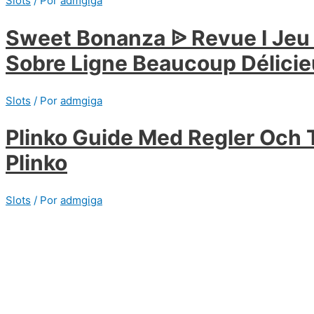
Slots
/ Por
admgiga
Sweet Bonanza ᐉ Revue I Jeu
Sobre Ligne Beaucoup Délici
Slots
/ Por
admgiga
Plinko Guide Med Regler Och 
Plinko
Slots
/ Por
admgiga