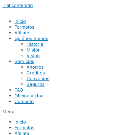
Ir al contenido
Inicio
Formatos
Afíliate
Quiénes Somos
Historia
Misión
Visión
Servicios
Ahorros
Créditos
Convenios
Seguros
FAQ
Oficina Virtual
Contacto
Menu
Inicio
Formatos
Afíliate