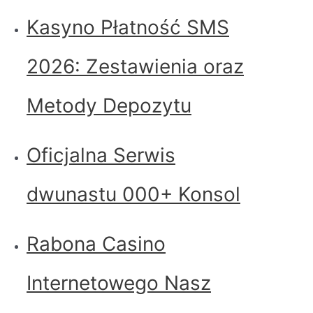
Kasyno Płatność SMS
2026: Zestawienia oraz
Metody Depozytu
Oficjalna Serwis
dwunastu 000+ Konsol
Rabona Casino
Internetowego Nasz