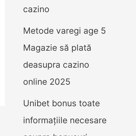
cazino
Metode varegi age 5
Magazie să plată
deasupra cazino
online 2025
Unibet bonus toate
informațiile necesare