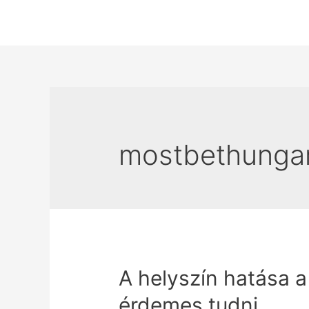
mostbethunga
A helyszín hatása 
érdemes tudni