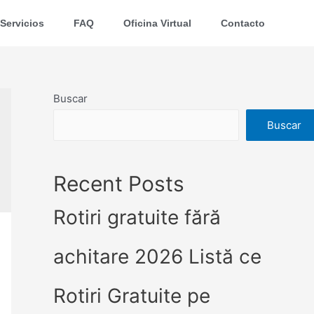
Servicios
FAQ
Oficina Virtual
Contacto
Buscar
Buscar
Recent Posts
Rotiri gratuite fără
achitare 2026 Listă ce
Rotiri Gratuite pe