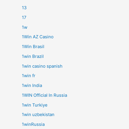
13
17
1w
1Win AZ Casino
1Win Brasil
1win Brazil
1win casino spanish
1win fr
1win India
1WIN Official In Russia
1win Turkiye
1win uzbekistan
1winRussia