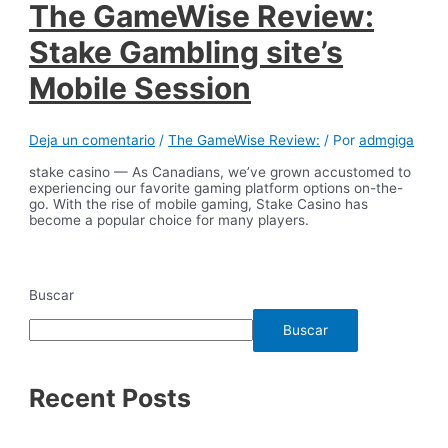
The GameWise Review:
Stake Gambling site’s
Mobile Session
Deja un comentario
/
The GameWise Review:
/ Por
admgiga
stake casino — As Canadians, we’ve grown accustomed to
experiencing our favorite gaming platform options on-the-
go. With the rise of mobile gaming, Stake Casino has
become a popular choice for many players.
Buscar
Buscar
Recent Posts