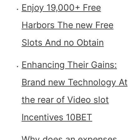
Enjoy 19,000+ Free
Harbors The new Free
Slots And no Obtain
Enhancing Their Gains:
Brand new Technology At
the rear of Video slot
Incentives 10BET
Why does an expenses