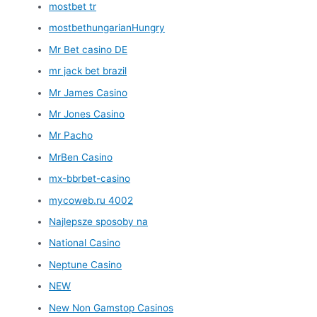
mostbet tr
mostbethungarianHungry
Mr Bet casino DE
mr jack bet brazil
Mr James Casino
Mr Jones Casino
Mr Pacho
MrBen Casino
mx-bbrbet-casino
mycoweb.ru 4002
Najlepsze sposoby na
National Casino
Neptune Casino
NEW
New Non Gamstop Casinos