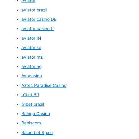
Aviator
aviator brazil
aviator casino DE
aviator casino fr
aviator IN
aviator ke
aviator mz
aviator ng
Avocasino
Aztec Paradise Casino
b1bet BR
b1bet brazil
Bahigo Casino
Bahiscom
Baloo bet Spain