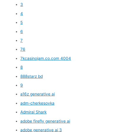
3
4
5
6
7
76
7kcasinojam.co.com 4004
8
888starz bd
9
a16z generative ai
adm-cherkesovka
Admiral Shark
adobe firefly generative ai
adobe generative ai 3