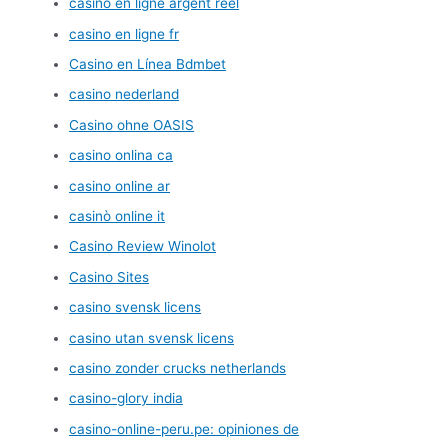
casino en ligne argent reel
casino en ligne fr
Casino en Línea Bdmbet
casino nederland
Casino ohne OASIS
casino onlina ca
casino online ar
casinò online it
Casino Review Winolot
Casino Sites
casino svensk licens
casino utan svensk licens
casino zonder crucks netherlands
casino-glory india
casino-online-peru.pe: opiniones de