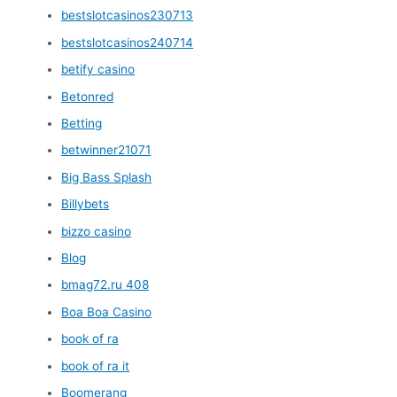
bestslotcasinos230713
bestslotcasinos240714
betify casino
Betonred
Betting
betwinner21071
Big Bass Splash
Billybets
bizzo casino
Blog
bmag72.ru 408
Boa Boa Casino
book of ra
book of ra it
Boomerang