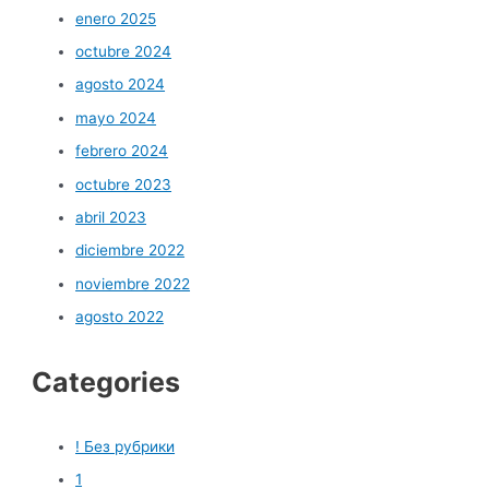
enero 2025
octubre 2024
agosto 2024
mayo 2024
febrero 2024
octubre 2023
abril 2023
diciembre 2022
noviembre 2022
agosto 2022
Categories
! Без рубрики
1