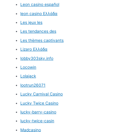
Leon casino español
leon casino Ελλάδα
Les jeux les
Les tendances des
Les thèmes captivants
Lizaro Ελλάδα
lobby303sky.info
Locowin
Lolajack
lootrun26071
Lucky Carnival Casino
Lucky Twice Casino
lucky-barry-casino
lucky-twice-casin
Madcasino