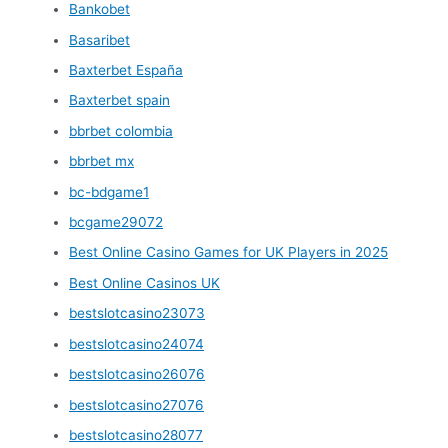
Bankobet
Basaribet
Baxterbet España
Baxterbet spain
bbrbet colombia
bbrbet mx
bc-bdgame1
bcgame29072
Best Online Casino Games for UK Players in 2025
Best Online Casinos UK
bestslotcasino23073
bestslotcasino24074
bestslotcasino26076
bestslotcasino27076
bestslotcasino28077