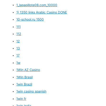
1_lapapillote08.com_10000
1) 1350 links Arabic Casino DONE
10-school.ru 1500
111
112
12
13
17
1w
1Win AZ Casino
1Win Brasil
1win Brazil
1win casino spanish
1win fr
1win India