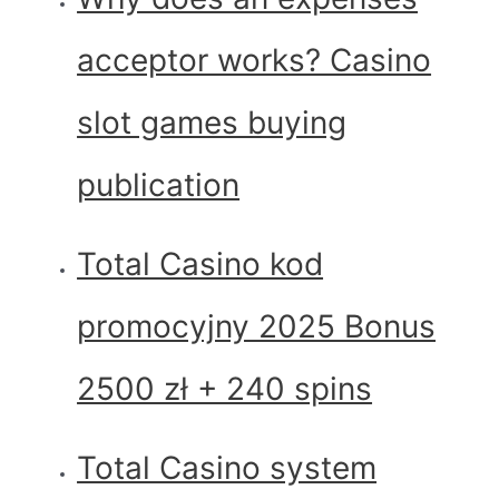
acceptor works? Casino
slot games buying
publication
Total Casino kod
promocyjny 2025 Bonus
2500 zł + 240 spins
Total Casino system