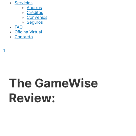
Servicios
Ahorros
Créditos
Convenios
Seguros
FAQ
Oficina Virtual
Contacto
The GameWise
Review: