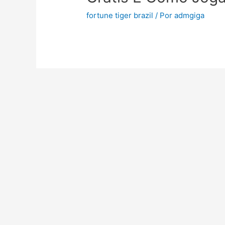
fortune tiger brazil
/ Por
admgiga