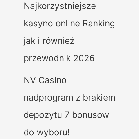
Najkorzystniejsze
kasyno online Ranking
jak i również
przewodnik 2026
NV Casino
nadprogram z brakiem
depozytu 7 bonusow
do wyboru!