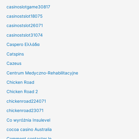
casinoslotgame30817
casinostslot18075
casinostslot26071
casinostslot31074
Caspero Ελλάδα
Catspins
Cazeus
Centrum Medyczno-Rehabilitacyjne
Chicken Road
Chicken Road 2
chickenroad224071
chickenroad23071
Co wyróżnia Insulevel
cocoa casino Australia
Comment contacter le