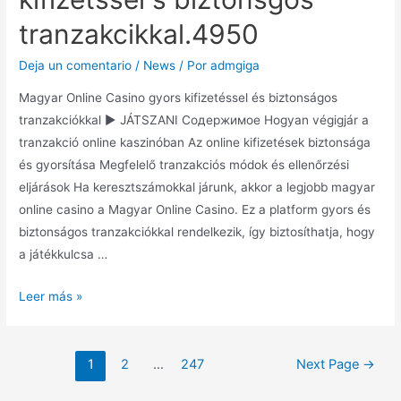
tranzakcikkal.4950
Deja un comentario
/
News
/ Por
admgiga
Magyar Online Casino gyors kifizetéssel és biztonságos
tranzakciókkal ▶️ JÁTSZANI Содержимое Hogyan végigjár a
tranzakció online kaszinóban Az online kifizetések biztonsága
és gyorsítása Megfelelő tranzakciós módok és ellenőrzési
eljárások Ha keresztszámokkal járunk, akkor a legjobb magyar
online casino a Magyar Online Casino. Ez a platform gyors és
biztonságos tranzakciókkal rendelkezik, így biztosíthatja, hogy
a játékkulcsa …
Leer más »
1
2
…
247
Next Page
→