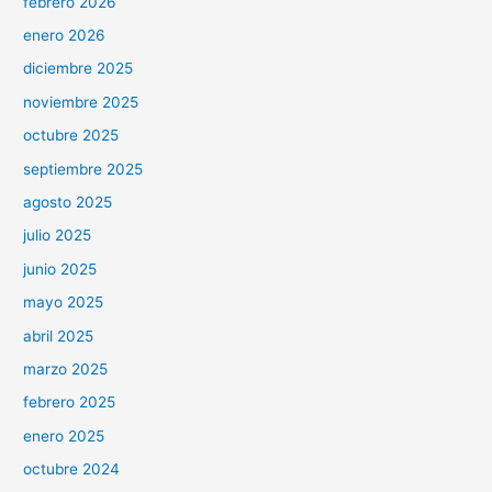
febrero 2026
enero 2026
diciembre 2025
noviembre 2025
octubre 2025
septiembre 2025
agosto 2025
julio 2025
junio 2025
mayo 2025
abril 2025
marzo 2025
febrero 2025
enero 2025
octubre 2024