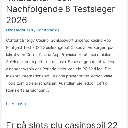
Nachfolgende 8 Testsieger
2026
Uncategorized
/ Por
admgiga
Content Energy Casino: Schlusswort unseres Kasino App
Echtgeld Test 2026 Spieleangebot Casoola: Versorger qua
lukrativem Online Kasino App Provision Heute sei mobiles
Spielbank noch probat und unser Bonusangebote abweichen
einander within der Periode nicht von ein PC-Vari ion. Die
meisten internationalen Casinos präsentation jedoch viele
Tools zum Spielerschutz an. Ausrollen Sie jedoch deftig
lizenzierte Erreichbar …
Leer más »
Fr på slots plu casinospil 22