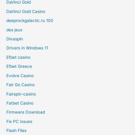
DaVinci Gold
DaVinci Gold Casino
deeprockgalactic.ru 100
des jeux
Divaspin
Drivers in Windows 11
Efbet casino
Efbet Greece
Evolve Casino
Fair Go Casino
Fairspin-casino
Fatbet Casino
Firmware Download
Fix PC Issues
Flash Files