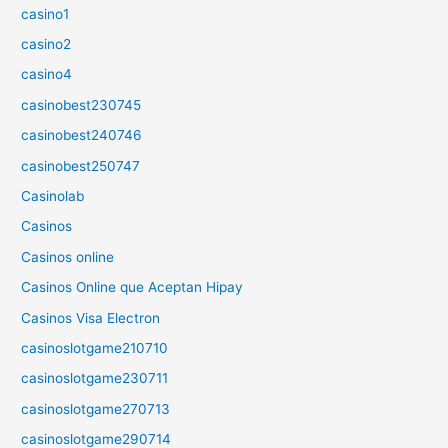
casino1
casino2
casino4
casinobest230745
casinobest240746
casinobest250747
Casinolab
Casinos
Casinos online
Casinos Online que Aceptan Hipay
Casinos Visa Electron
casinoslotgame210710
casinoslotgame230711
casinoslotgame270713
casinoslotgame290714