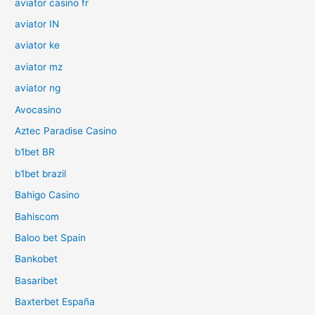
aviator casino fr
aviator IN
aviator ke
aviator mz
aviator ng
Avocasino
Aztec Paradise Casino
b1bet BR
b1bet brazil
Bahigo Casino
Bahiscom
Baloo bet Spain
Bankobet
Basaribet
Baxterbet España