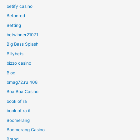
betify casino
Betonred
Betting
betwinner21071
Big Bass Splash
Billybets
bizzo casino
Blog
bmag72.ru 408
Boa Boa Casino
book of ra
book of ra it
Boomerang
Boomerang Casino
Brand