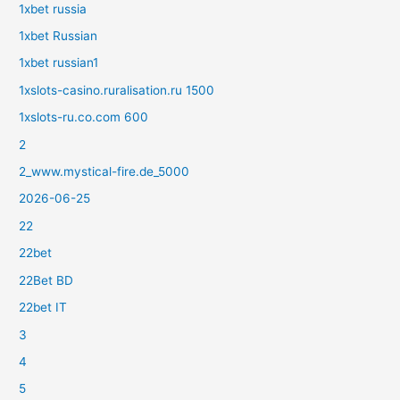
1xbet russia
1xbet Russian
1xbet russian1
1xslots-casino.ruralisation.ru 1500
1xslots-ru.co.com 600
2
2_www.mystical-fire.de_5000
2026-06-25
22
22bet
22Bet BD
22bet IT
3
4
5