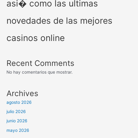
asi� como las ultimas
novedades de las mejores
casinos online
Recent Comments
No hay comentarios que mostrar.
Archives
agosto 2026
julio 2026
junio 2026
mayo 2026