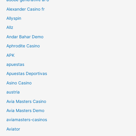
Alexander Casino fr
Allyspin
Allz
Andar Bahar Demo
Aphrodite Casino
APK
apuestas
Apuestas Deportivas
Asino Casino
austria
Avia Masters Casino
Avia Masters Demo
aviamasters-casinos
Aviator