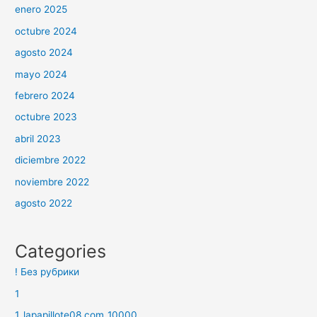
enero 2025
octubre 2024
agosto 2024
mayo 2024
febrero 2024
octubre 2023
abril 2023
diciembre 2022
noviembre 2022
agosto 2022
Categories
! Без рубрики
1
1_lapapillote08.com_10000