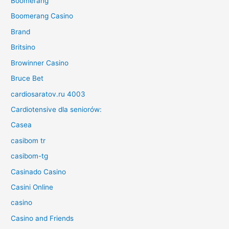
Boomerang
Boomerang Casino
Brand
Britsino
Browinner Casino
Bruce Bet
cardiosaratov.ru 4003
Cardiotensive dla seniorów:
Casea
casibom tr
casibom-tg
Casinado Casino
Casini Online
casino
Casino and Friends