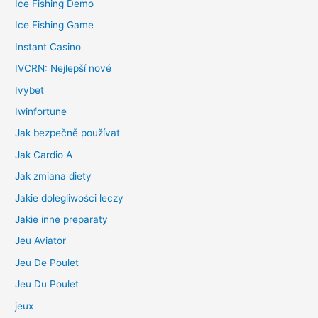
Ice Fishing Demo
Ice Fishing Game
Instant Casino
IVCRN: Nejlepší nové
Ivybet
Iwinfortune
Jak bezpečně používat
Jak Cardio A
Jak zmiana diety
Jakie dolegliwości leczy
Jakie inne preparaty
Jeu Aviator
Jeu De Poulet
Jeu Du Poulet
jeux