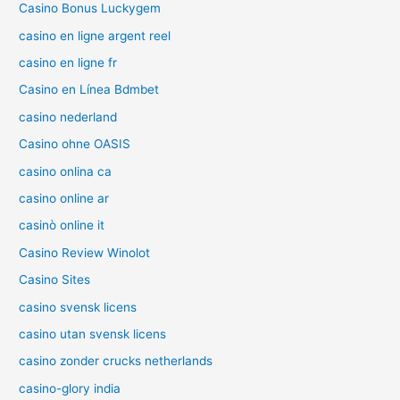
Casino Bonus Luckygem
casino en ligne argent reel
casino en ligne fr
Casino en Línea Bdmbet
casino nederland
Casino ohne OASIS
casino onlina ca
casino online ar
casinò online it
Casino Review Winolot
Casino Sites
casino svensk licens
casino utan svensk licens
casino zonder crucks netherlands
casino-glory india