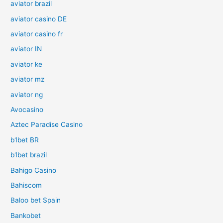
aviator brazil
aviator casino DE
aviator casino fr
aviator IN
aviator ke
aviator mz
aviator ng
Avocasino
Aztec Paradise Casino
b1bet BR
b1bet brazil
Bahigo Casino
Bahiscom
Baloo bet Spain
Bankobet