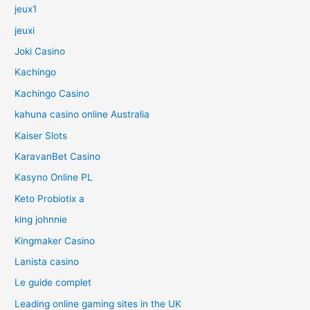
jeux1
jeuxi
Joki Casino
Kachingo
Kachingo Casino
kahuna casino online Australia
Kaiser Slots
KaravanBet Casino
Kasyno Online PL
Keto Probiotix a
king johnnie
Kingmaker Casino
Lanista casino
Le guide complet
Leading online gaming sites in the UK