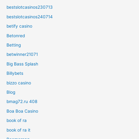
bestslotcasinos230713
bestslotcasinos240714
betify casino
Betonred
Betting
betwinner21071
Big Bass Splash
Billybets
bizzo casino
Blog
bmag72.ru 408
Boa Boa Casino
book of ra
book of ra it