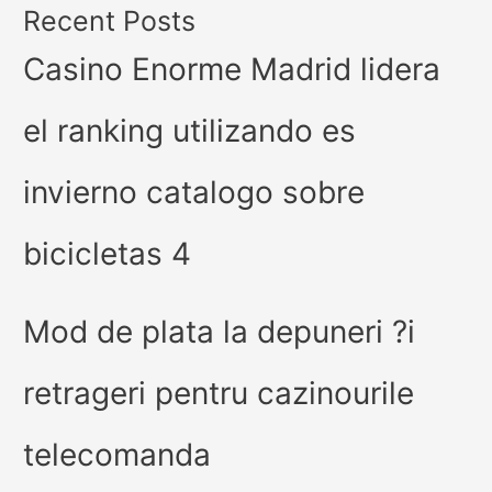
Recent Posts
Casino Enorme Madrid lidera
el ranking utilizando es
invierno catalogo sobre
bicicletas 4
Mod de plata la depuneri ?i
retrageri pentru cazinourile
telecomanda