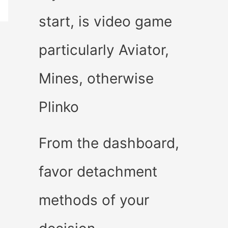
start, is video game
particularly Aviator,
Mines, otherwise
Plinko
From the dashboard,
favor detachment
methods of your