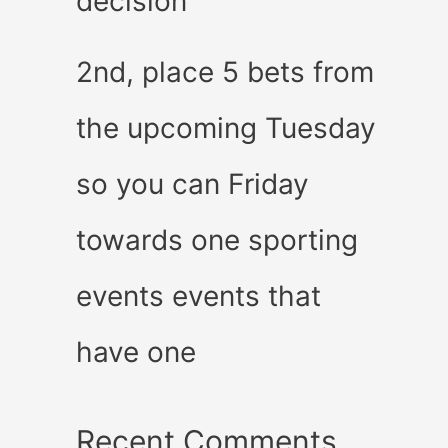
decision
2nd, place 5 bets from
the upcoming Tuesday
so you can Friday
towards one sporting
events events that
have one
Recent Comments