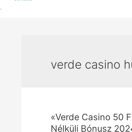
verde casino 
«Verde Casino 50 F
Nélküli Bónusz 202