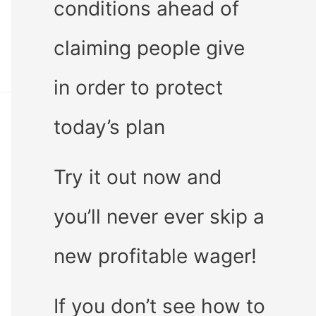
conditions ahead of
claiming people give
in order to protect
today’s plan
Try it out now and
you’ll never ever skip a
new profitable wager!
If you don’t see how to