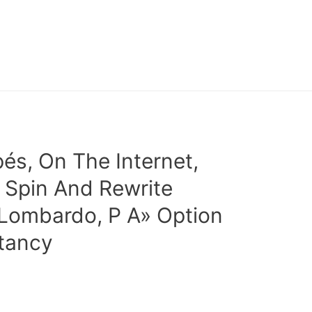
és, On The Internet,
 Spin And Rewrite
Lombardo, P A» Option
tancy