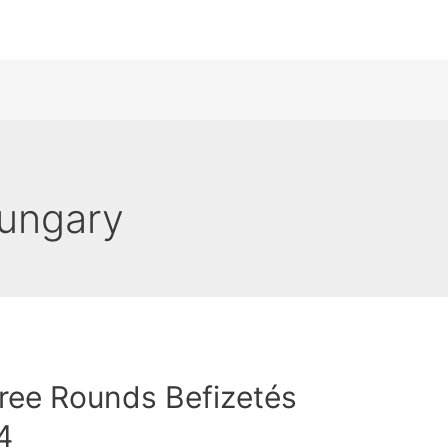
hungary
ree Rounds Befizetés
4