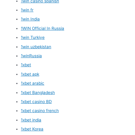
1win casino spanish
1win fr
1win India
1WIN Official In Russia
1win Turkiye
1win uzbekistan
1winRussia
1xbet
1xbet apk
1xbet arabic
1xbet Bangladesh
1xbet casino BD
1xbet casino french
1xbet india
1xbet Korea