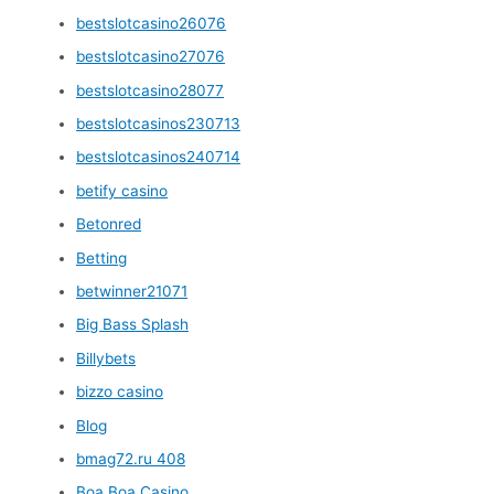
bestslotcasino26076
bestslotcasino27076
bestslotcasino28077
bestslotcasinos230713
bestslotcasinos240714
betify casino
Betonred
Betting
betwinner21071
Big Bass Splash
Billybets
bizzo casino
Blog
bmag72.ru 408
Boa Boa Casino