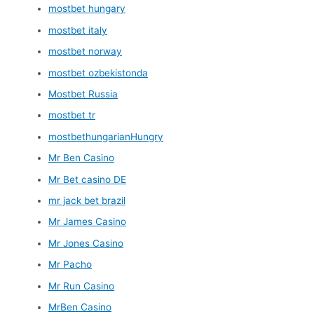
mostbet hungary
mostbet italy
mostbet norway
mostbet ozbekistonda
Mostbet Russia
mostbet tr
mostbethungarianHungry
Mr Ben Casino
Mr Bet casino DE
mr jack bet brazil
Mr James Casino
Mr Jones Casino
Mr Pacho
Mr Run Casino
MrBen Casino