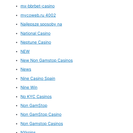
mx-bbrbet-casino
mycoweb.ru 4002
Najlepsze sposoby na
National Casino
Neptune Casino
NEW
New Non Gamstop Casinos
News
Nine Casino Spain
Nine Win
No KYC Casinos
Non GamStop
Non GamStop Casino
Non Gamstop Casinos
NYspins