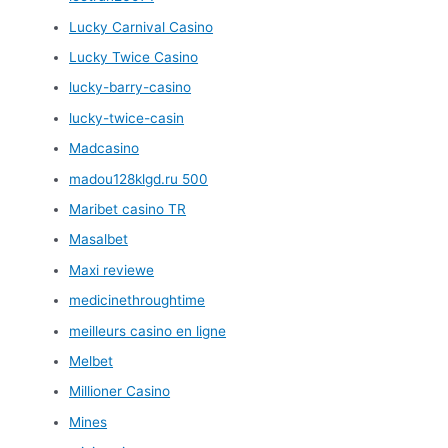
Lucky Carnival Casino
Lucky Twice Casino
lucky-barry-casino
lucky-twice-casin
Madcasino
madou128klgd.ru 500
Maribet casino TR
Masalbet
Maxi reviewe
medicinethroughtime
meilleurs casino en ligne
Melbet
Millioner Casino
Mines