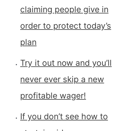
claiming people give in
order to protect today’s
plan
Try it out now and you’ll
never ever skip a new
profitable wager!
If you don’t see how to