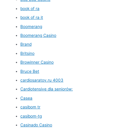
book of ra
book of ra it
Boomerang
Boomerang Casino
Brand
Britsino
Browinner Casino
Bruce Bet
cardiosaratov.ru 4003
Cardiotensive dla seniorów:
Casea
casibom tr
casibom-tg
Casinado Casino