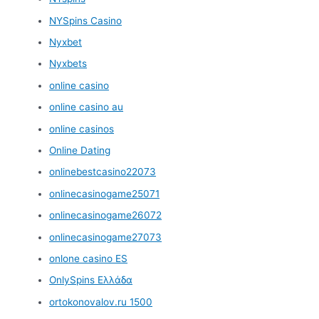
NYSpins Casino
Nyxbet
Nyxbets
online casino
online casino au
online casinos
Online Dating
onlinebestcasino22073
onlinecasinogame25071
onlinecasinogame26072
onlinecasinogame27073
onlone casino ES
OnlySpins Ελλάδα
ortokonovalov.ru 1500