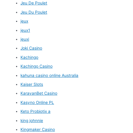
Jeu De Poulet
Jeu Du Poulet
jeux
jeux1
jeuxi
Joki Casino
Kachingo
Kachingo Casino
kahuna casino online Australia
Kaiser Slots
KaravanBet Casino
Kasyno Online PL
Keto Probiotix a
king johnnie
Kingmaker Casino