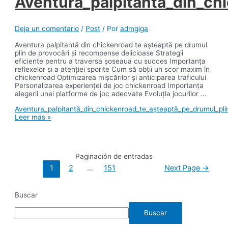
Aventura_palpitantă_din_ch
Deja un comentario
/
Post
/ Por
admgiga
Aventura palpitantă din chickenroad te așteaptă pe drumul
plin de provocări și recompense delicioase Strategii
eficiente pentru a traversa șoseaua cu succes Importanța
reflexelor și a atenției sporite Cum să obții un scor maxim în
chickenroad Optimizarea mișcărilor și anticiparea traficului
Personalizarea experienței de joc chickenroad Importanța
alegerii unei platforme de joc adecvate Evoluția jocurilor …
Aventura_palpitantă_din_chickenroad_te_așteaptă_pe_drumul_pli
Leer más »
Paginación de entradas
1
2
…
151
Next Page
→
Buscar
Buscar