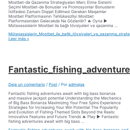
Mostbet-də Qazanma Strategiyaları Mərc Etmə Sistemi
Seçimi Mostbet-də Bonuslar və Promosyonlar Bonusların
İstifadəsi Zamanı Diqqət Edilməsi Gərəkən Məqamlar
Mostbet Platformasının Təhlükəsizliyi Mostbet
Platformasından Gələcəkdə Nə Gözlənilir? 🔥 Oyna ▶️
Mütəxəssislərin Mostbet ilə bağlı tövsiyələri və qazanma …
Mütəxəssislərin_Mostbet_ilə_bağlı_tövsiyələri_və_qazanma_strate
Leer más »
Fantastic_fishing_adventu
Deja un comentario
/
Post
/ Por
admgiga
Fantastic fishing adventures await with big bass bonanza
and massive jackpot potential Understanding the Mechanics
of Big Bass Bonanza Maximizing Your Free Spins Experience
Strategies for Increasing Your Win Potential The Popularity
and Evolution of Fishing-Themed Slots Beyond the Reels:
Innovative Features and Future Trends 🔥 Play ▶️ Fantastic
fishing adventures await with big bass …