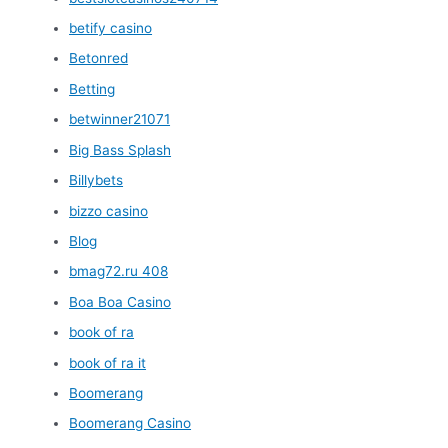
betify casino
Betonred
Betting
betwinner21071
Big Bass Splash
Billybets
bizzo casino
Blog
bmag72.ru 408
Boa Boa Casino
book of ra
book of ra it
Boomerang
Boomerang Casino