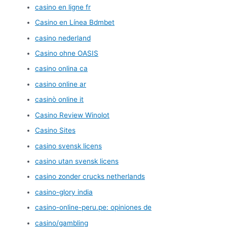
casino en ligne fr
Casino en Línea Bdmbet
casino nederland
Casino ohne OASIS
casino onlina ca
casino online ar
casinò online it
Casino Review Winolot
Casino Sites
casino svensk licens
casino utan svensk licens
casino zonder crucks netherlands
casino-glory india
casino-online-peru.pe: opiniones de
casino/gambling