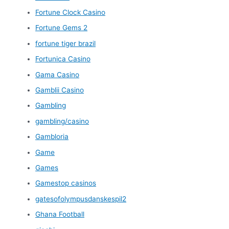
Fortune Clock Casino
Fortune Gems 2
fortune tiger brazil
Fortunica Casino
Gama Casino
Gamblii Casino
Gambling
gambling/casino
Gambloria
Game
Games
Gamestop casinos
gatesofolympusdanskespil2
Ghana Football