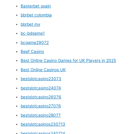
Baxterbet spain
bbrbet colombia
bbrbet mx
bc-bdgame1
bcgame29072
Beef Casino
Best Online Casino Games for UK Players in 2025
Best Online Casinos UK
bestslotcasino23073
bestslotcasino24074
bestslotcasino26076
bestslotcasino27076
bestslotcasino28077
bestslotcasinos230713
bestslotcasinos240714