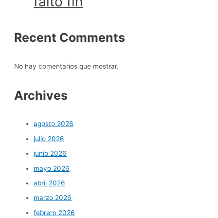
falto fin
Recent Comments
No hay comentarios que mostrar.
Archives
agosto 2026
julio 2026
junio 2026
mayo 2026
abril 2026
marzo 2026
febrero 2026