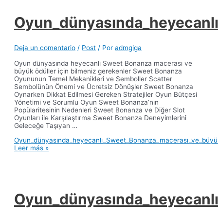
Oyun_dünyasında_heyecanlı
Deja un comentario
/
Post
/ Por
admgiga
Oyun dünyasında heyecanlı Sweet Bonanza macerası ve
büyük ödüller için bilmeniz gerekenler Sweet Bonanza
Oyununun Temel Mekanikleri ve Semboller Scatter
Sembolünün Önemi ve Ücretsiz Dönüşler Sweet Bonanza
Oynarken Dikkat Edilmesi Gereken Stratejiler Oyun Bütçesi
Yönetimi ve Sorumlu Oyun Sweet Bonanza’nın
Popülaritesinin Nedenleri Sweet Bonanza ve Diğer Slot
Oyunları ile Karşılaştırma Sweet Bonanza Deneyimlerini
Geleceğe Taşıyan …
Oyun_dünyasında_heyecanlı_Sweet_Bonanza_macerası_ve_büyük_
Leer más »
Oyun_dünyasında_heyecanlı