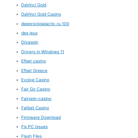
DaVinci Gold
DaVinci Gold Casino
deeprockgalactic.ru 100
des jeux
Divaspin
Drivers in Windows 11
Efbet casino
Efbet Greece
Evolve Casino
Fair Go Casino
Fairspin-casino
Fatbet Casino
Firmware Download
Fix PC Issues
Flash Files