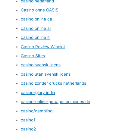
casino nederland
Casino ohne OASIS
casino onlina ca
casino online ar
casinò online it
Casino Review Winolot
Casino Sites
casino svensk licens
casino utan svensk licens
casino zonder crucks netherlands
casino-glory india
casino-online-peru.pe: opiniones de
casino/gambling
casino1
casino2