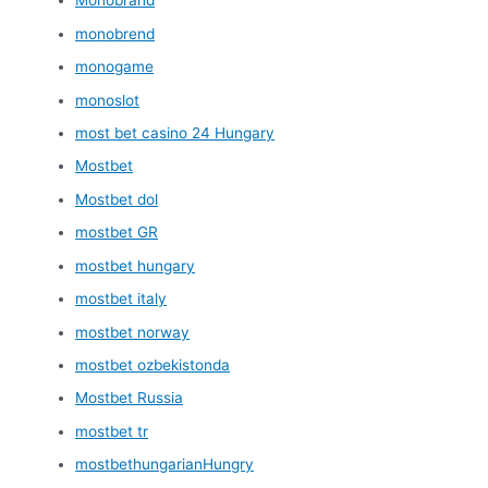
Monobrand
monobrend
monogame
monoslot
most bet casino 24 Hungary
Mostbet
Mostbet dol
mostbet GR
mostbet hungary
mostbet italy
mostbet norway
mostbet ozbekistonda
Mostbet Russia
mostbet tr
mostbethungarianHungry