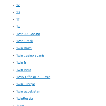
12
13
17
1w
1Win AZ Casino
1Win Brasil
1win Brazil
1win casino spanish
1win fr
1win India
1WIN Official In Russia
1win Turkiye
1win uzbekistan
1winRussia
1xbet