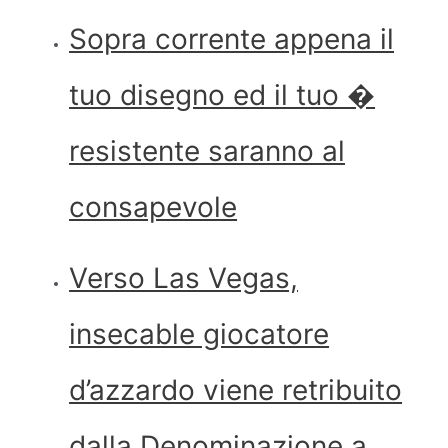
Sopra corrente appena il
tuo disegno ed il tuo �
resistente saranno al
consapevole
Verso Las Vegas,
insecable giocatore
d’azzardo viene retribuito
dalla Denominazione a