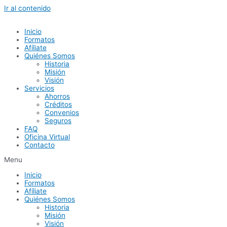
Ir al contenido
Inicio
Formatos
Afíliate
Quiénes Somos
Historia
Misión
Visión
Servicios
Ahorros
Créditos
Convenios
Seguros
FAQ
Oficina Virtual
Contacto
Menu
Inicio
Formatos
Afíliate
Quiénes Somos
Historia
Misión
Visión