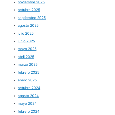
noviembre 2025
octubre 2025
septiembre 2025
agosto 2025
julio 2025
junio 2025
mayo 2025
abril 2025
marzo 2025
febrero 2025
enero 2025
octubre 2024
agosto 2024
mayo 2024
febrero 2024