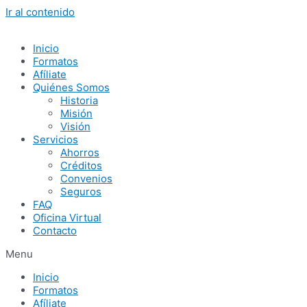
Ir al contenido
Inicio
Formatos
Afíliate
Quiénes Somos
Historia
Misión
Visión
Servicios
Ahorros
Créditos
Convenios
Seguros
FAQ
Oficina Virtual
Contacto
Menu
Inicio
Formatos
Afíliate