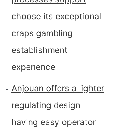
choose its exceptional
craps gambling
establishment
experience
Anjouan offers a lighter
regulating design
having easy operator