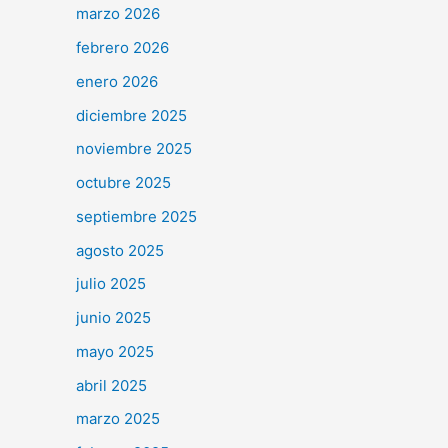
marzo 2026
febrero 2026
enero 2026
diciembre 2025
noviembre 2025
octubre 2025
septiembre 2025
agosto 2025
julio 2025
junio 2025
mayo 2025
abril 2025
marzo 2025