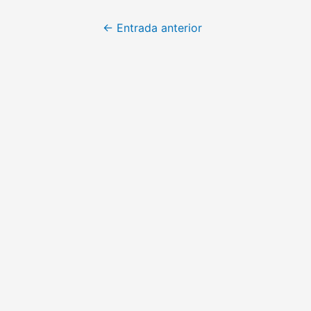
←
Entrada anterior