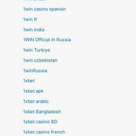
1win casino spanish
1win fr
1win India
1WIN Official In Russia
1win Turkiye
1win uzbekistan
1winRussia
1xbet
1xbet apk
1xbet arabic
1xbet Bangladesh
1xbet casino BD
1xbet casino french