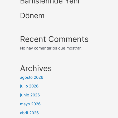
Bahislerinde Yeni
Dönem
Recent Comments
No hay comentarios que mostrar.
Archives
agosto 2026
julio 2026
junio 2026
mayo 2026
abril 2026