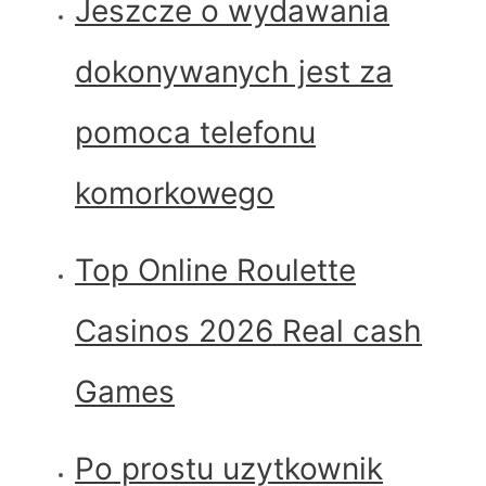
Jeszcze o wydawania
dokonywanych jest za
pomoca telefonu
komorkowego
Top Online Roulette
Casinos 2026 Real cash
Games
Po prostu uzytkownik