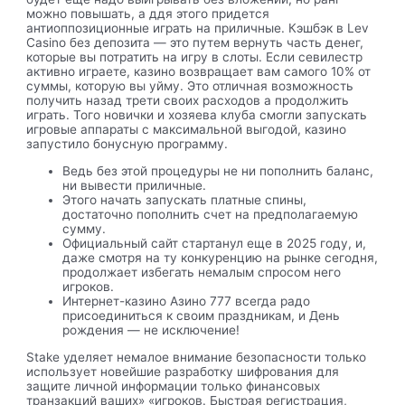
можно повышать, а ддя этого придется
антиоппозиционные играть на приличные. Кэшбэк в Lev
Casino без депозита — это путем вернуть часть денег,
которые вы потратить на игру в слоты. Если севилестр
активно играете, казино возвращает вам самого 10% от
суммы, которую вы уйму. Это отличная возможность
получить назад трети своих расходов а продолжить
играть. Того новички и хозяева клуба смогли запускать
игровые аппараты с максимальной выгодой, казино
запустило бонусную программу.
Ведь без этой процедуры не ни пополнить баланс,
ни вывести приличные.
Этого начать запускать платные спины,
достаточно пополнить счет на предполагаемую
сумму.
Официальный сайт стартанул еще в 2025 году, и,
даже смотря на ту конкуренцию на рынке сегодня,
продолжает избегать немалым спросом него
игроков.
Интернет-казино Азино 777 всегда радо
присоединиться к своим праздникам, и День
рождения — не исключение!
Stake уделяет немалое внимание безопасности только
использует новейшие разработку шифрования для
защите личной информации только финансовых
транзакций ваших» «игроков. Быстрая регистрация,