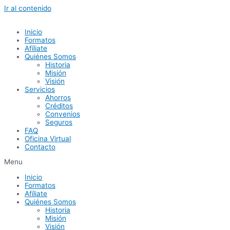
Ir al contenido
Inicio
Formatos
Afíliate
Quiénes Somos
Historia
Misión
Visión
Servicios
Ahorros
Créditos
Convenios
Seguros
FAQ
Oficina Virtual
Contacto
Menu
Inicio
Formatos
Afíliate
Quiénes Somos
Historia
Misión
Visión