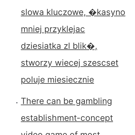
slowa kluczowe, �kasyno
mniej przyklejac
dziesiatka zl blik�,
stworzy wiecej szescset
poluje miesiecznie
There can be gambling
establishment-concept
video game of most