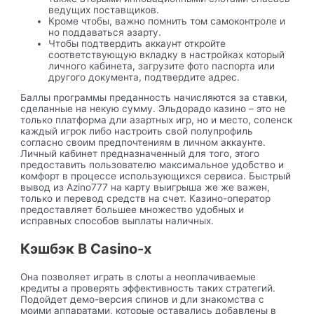
ведущих поставщиков.
Кроме чтобы, важно помнить том самоконтроле и
но поддаваться азарту.
Чтобы подтвердить аккаунт откройте
соответствующую вкладку в настройках который
личного кабинета, загрузите фото паспорта или
другого документа, подтвердите адрес.
Баллы программы преданность начисляются за ставки,
сделанные на некую сумму. Эльдорадо казино – это не
только платформа дли азартных игр, но и место, соленск
каждый игрок либо настроить свой полупрофиль
согласно своим предпочтениям в личном аккаунте.
Личный кабинет предназначенный для того, этого
предоставить пользователю максимальное удобство и
комфорт в процессе использующихся сервиса. Быстрый
вывод из Azino777 на карту выигрыша же же важен,
только и перевод средств на счет. Казино-оператор
предоставляет большее множество удобных и
исправных способов выплаты наличных.
Кэшбэк В Casino-x
Она позволяет играть в слоты а неоплачиваемые
кредиты а проверять эффективность таких стратегий.
Подойдет демо-версия спинов и дли знакомства с
моими аппаратами, которые оставались добавлены в