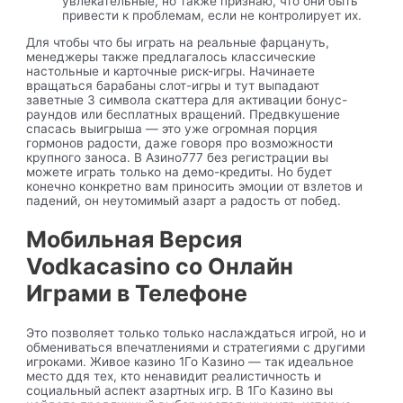
увлекательные, но также признаю, что они быть
привести к проблемам, если не контролирует их.
Для чтобы что бы играть на реальные фарцануть,
менеджеры также предлагалось классические
настольные и карточные риск-игры. Начинаете
вращаться барабаны слот-игры и тут выпадают
заветные 3 символа скаттера для активации бонус-
раундов или бесплатных вращений. Предвкушение
спасась выигрыша — это уже огромная порция
гормонов радости, даже говоря про возможности
крупного заноса. В Азино777 без регистрации вы
можете играть только на демо-кредиты. Но будет
конечно конкретно вам приносить эмоции от взлетов и
падений, он неутомимый азарт а радость от побед.
Мобильная Версия
Vodkacasino со Онлайн
Играми в Телефоне
Это позволяет только только наслаждаться игрой, но и
обмениваться впечатлениями и стратегиями с другими
игроками. Живое казино 1Го Казино — так идеальное
место ддя тех, кто ненавидит реалистичность и
социальный аспект азартных игр. В 1Го Казино вы