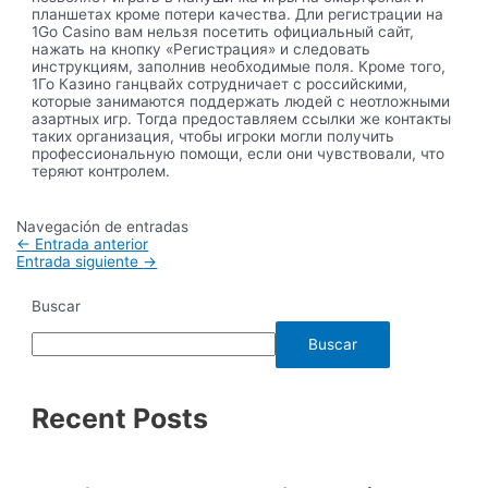
планшетах кроме потери качества. Дли регистрации на
1Go Casino вам нельзя посетить официальный сайт,
нажать на кнопку «Регистрация» и следовать
инструкциям, заполнив необходимые поля. Кроме того,
1Го Казино ганцвайх сотрудничает с российскими,
которые занимаются поддержать людей с неотложными
азартных игр. Тогда предоставляем ссылки же контакты
таких организация, чтобы игроки могли получить
профессиональную помощи, если они чувствовали, что
теряют контролем.
Navegación de entradas
←
Entrada anterior
Entrada siguiente
→
Buscar
Buscar
Recent Posts