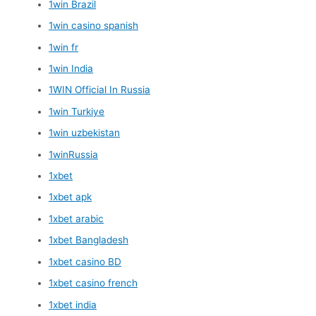
1win Brazil
1win casino spanish
1win fr
1win India
1WIN Official In Russia
1win Turkiye
1win uzbekistan
1winRussia
1xbet
1xbet apk
1xbet arabic
1xbet Bangladesh
1xbet casino BD
1xbet casino french
1xbet india