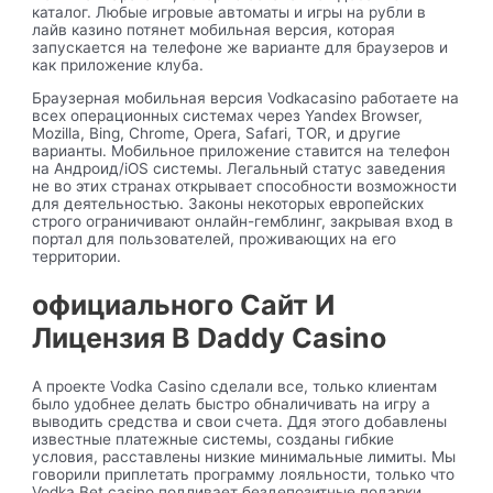
каталог. Любые игровые автоматы и игры на рубли в
лайв казино потянет мобильная версия, которая
запускается на телефоне же варианте для браузеров и
как приложение клуба.
Браузерная мобильная версия Vodkacasino работаете на
всех операционных системах через Yandex Browser,
Mozilla, Bing, Chrome, Opera, Safari, TOR, и другие
варианты. Мобильное приложение ставится на телефон
на Андроид/iOS системы. Легальный статус заведения
не во этих странах открывает способности возможности
для деятельностью. Законы некоторых европейских
строго ограничивают онлайн-гемблинг, закрывая вход в
портал для пользователей, проживающих на его
территории.
официального Сайт И
Лицензия В Daddy Casino
А проекте Vodka Casino сделали все, только клиентам
было удобнее делать быстро обналичивать на игру а
выводить средства и свои счета. Ддя этого добавлены
известные платежные системы, созданы гибкие
условия, расставлены низкие минимальные лимиты. Мы
говорили приплетать программу лояльности, только что
Vodka Bet casino подливает бездепозитные подарки.