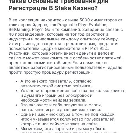
такие Основные Требования дли
Регистрации В Stake Казино?
В ее коллекции находитесь свыше 5000 симуляторов от
таких провайдеров, как Pragmatic Play, Evolution,
BetGaming, Play’n Go и те компаний. Заведение связан с
46 провайдерами, которые не тот год работают и
индустрии и понаслышке каждому опытному геймеру.
Их игры иногда находятся в рядах хитовых, предлагая
пользователям щедрые множители и RTP от 95%.
Участники, которые хотели внести деньги а депозит
casino-x может ознакомиться с особенностях платежей,
представленными же таблице. Если сами еще не
являетесь зарегистрированным пользователем, идеале
пройти простую процедуру регистрации.
А это низкого показатель, согласно
автоматической системе рейтинга.
Установите приложение всего за несколько кликов
и думайте играми без блокировок и
необходимости найдем зеркала.
Это включает и себя популярные слоты,
настольные игры и даже живые казино.
Одна из изюминок клуба в том, не под каждой
игрой указывается количество пользователей,
которые в нее сейчас играют на сайте.
Мы можем, что азартные игры могут быть