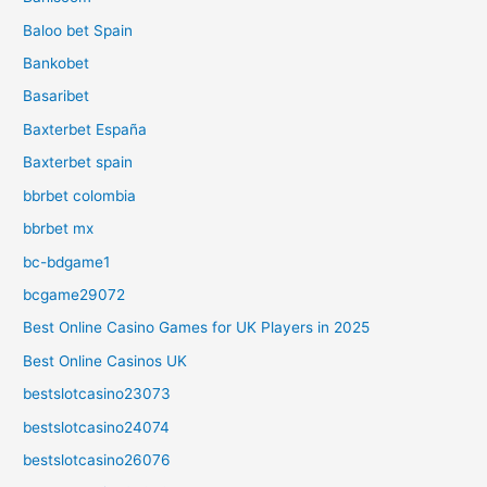
Baloo bet Spain
Bankobet
Basaribet
Baxterbet España
Baxterbet spain
bbrbet colombia
bbrbet mx
bc-bdgame1
bcgame29072
Best Online Casino Games for UK Players in 2025
Best Online Casinos UK
bestslotcasino23073
bestslotcasino24074
bestslotcasino26076