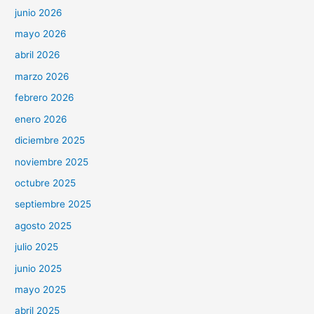
junio 2026
mayo 2026
abril 2026
marzo 2026
febrero 2026
enero 2026
diciembre 2025
noviembre 2025
octubre 2025
septiembre 2025
agosto 2025
julio 2025
junio 2025
mayo 2025
abril 2025