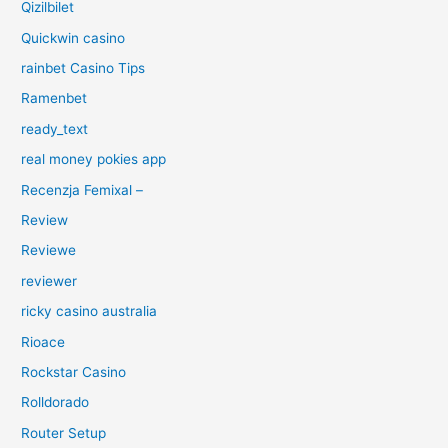
Qizilbilet
Quickwin casino
rainbet Casino Tips
Ramenbet
ready_text
real money pokies app
Recenzja Femixal –
Review
Reviewe
reviewer
ricky casino australia
Rioace
Rockstar Casino
Rolldorado
Router Setup