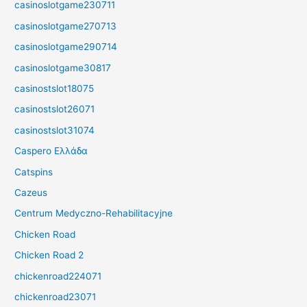
casinoslotgame230711
casinoslotgame270713
casinoslotgame290714
casinoslotgame30817
casinostslot18075
casinostslot26071
casinostslot31074
Caspero Ελλάδα
Catspins
Cazeus
Centrum Medyczno-Rehabilitacyjne
Chicken Road
Chicken Road 2
chickenroad224071
chickenroad23071