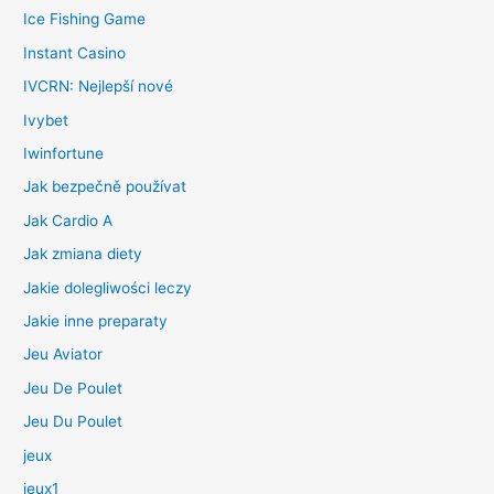
Ice Fishing Game
Instant Casino
IVCRN: Nejlepší nové
Ivybet
Iwinfortune
Jak bezpečně používat
Jak Cardio A
Jak zmiana diety
Jakie dolegliwości leczy
Jakie inne preparaty
Jeu Aviator
Jeu De Poulet
Jeu Du Poulet
jeux
jeux1