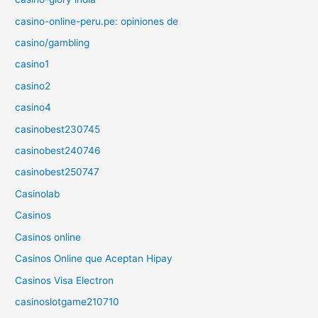
casino-online-peru.pe: opiniones de
casino/gambling
casino1
casino2
casino4
casinobest230745
casinobest240746
casinobest250747
Casinolab
Casinos
Casinos online
Casinos Online que Aceptan Hipay
Casinos Visa Electron
casinoslotgame210710