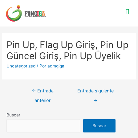
Pin Up, Flag Up Giriş, Pin Up
Güncel Giriş, Pin Up Üyelik
Uncategorized
/ Por
admgiga
←
Entrada
Entrada siguiente
anterior
→
Buscar
Buscar