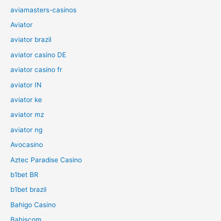
aviamasters-casinos
Aviator
aviator brazil
aviator casino DE
aviator casino fr
aviator IN
aviator ke
aviator mz
aviator ng
Avocasino
Aztec Paradise Casino
b1bet BR
b1bet brazil
Bahigo Casino
Bahiscom