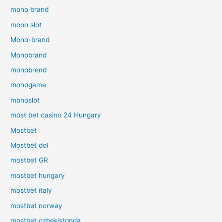
mono brand
mono slot
Mono-brand
Monobrand
monobrend
monogame
monoslot
most bet casino 24 Hungary
Mostbet
Mostbet dol
mostbet GR
mostbet hungary
mostbet italy
mostbet norway
mostbet ozbekistonda