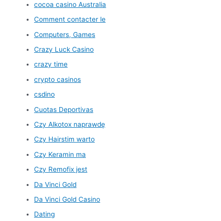
cocoa casino Australia
Comment contacter le
Computers, Games
Crazy Luck Casino
crazy time
crypto casinos
csdino
Cuotas Deportivas
Czy Alkotox naprawdę
Czy Hairstim warto
Czy Keramin ma
Czy Remofix jest
Da Vinci Gold
Da Vinci Gold Casino
Dating