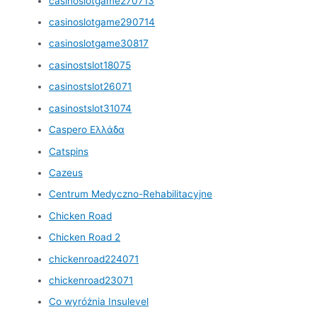
casinoslotgame270713
casinoslotgame290714
casinoslotgame30817
casinostslot18075
casinostslot26071
casinostslot31074
Caspero Ελλάδα
Catspins
Cazeus
Centrum Medyczno-Rehabilitacyjne
Chicken Road
Chicken Road 2
chickenroad224071
chickenroad23071
Co wyróżnia Insulevel