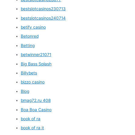
bestslotcasinos230713
bestslotcasinos240714
betify casino
Betonred
Betting
betwinner21071
Big Bass Splash
Billybets
bizzo casino
Blog
bmag72.ru 408
Boa Boa Casino
book of ra
book of ra it