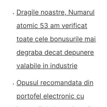
Dragile noastre, Numarul
atomic 53 am verificat
toate cele bonusurile mai
degraba decat depunere
valabile in industrie
Opusul recomandata din
portofel electronic cu