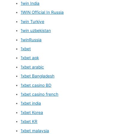
1win India
1WIN Official In Russia
1win Turkiye
1win uzbekistan
1winRussia
1xbet
1xbet apk
1xbet arabic
1xbet Bangladesh
1xbet casino BD
1xbet casino french
1xbet india
1xbet Korea
1xbet KR
1xbet malaysia