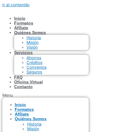
Ir al contenido
Inicio
Formatos
Afíliate
Quiénes Somos
Historia
Misión
Visión
Servicios
Ahorros
Créditos
Convenios
Seguros
FAQ
Oficina Virtual
Contacto
Menu
Inicio
Formatos
Afíliate
Quiénes Somos
Historia
Misión