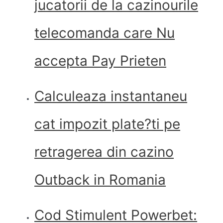
jucatorii de la cazinourile
telecomanda care Nu
accepta Pay Prieten
Calculeaza instantaneu
cat impozit plate?ti pe
retragerea din cazino
Outback in Romania
Cod Stimulent Powerbet: