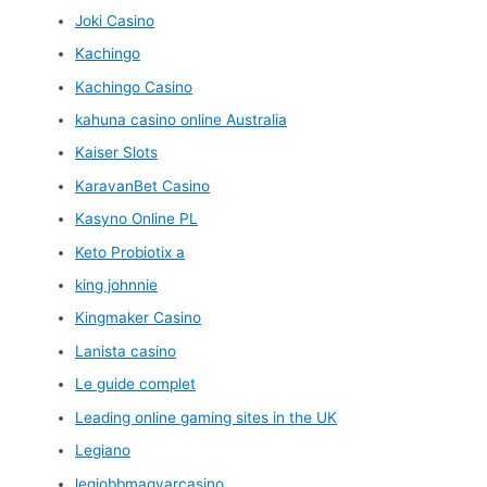
Joki Casino
Kachingo
Kachingo Casino
kahuna casino online Australia
Kaiser Slots
KaravanBet Casino
Kasyno Online PL
Keto Probiotix a
king johnnie
Kingmaker Casino
Lanista casino
Le guide complet
Leading online gaming sites in the UK
Legiano
legjobbmagyarcasino