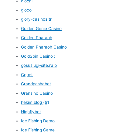
giochi
gioco
glory-casinos tr
Golden Genie Casino
Golden Pharaoh
Golden Pharaoh Casino
GoldSpin Casino :
gosuslugi-site.ru b
Gqbet
Grandpashabet
Gransino Casino
hekim.blog (tr)
Highflybet
Ice Fishing Demo
Ice Fishing Game