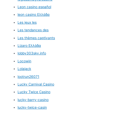
Leon casino español
leon casino Ελλάδα
Les jeux les
Les tendances des
Les thèmes captivants
Lizaro Ελλάδα
lobby303sky.info
Locowin
Lolajack
lootrun26071
Lucky Carnival Casino
Lucky Twice Casino
lucky-barry-casino
lucky-twice-casin