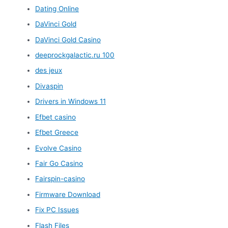
Dating Online
DaVinci Gold
DaVinci Gold Casino
deeprockgalactic.ru 100
des jeux
Divaspin
Drivers in Windows 11
Efbet casino
Efbet Greece
Evolve Casino
Fair Go Casino
Fairspin-casino
Firmware Download
Fix PC Issues
Flash Files