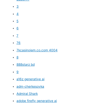
3
4
5
6
7
76
7kcasinojam.co.com 4004
8
888starz bd
9
a16z generative ai
adm-cherkesovka
Admiral Shark
adobe firefly generative ai