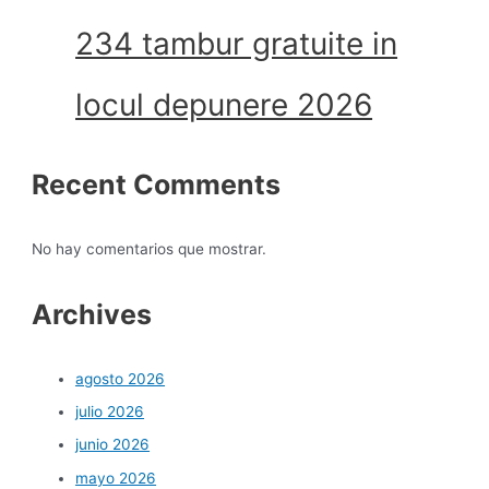
234 tambur gratuite in
locul depunere 2026
Recent Comments
No hay comentarios que mostrar.
Archives
agosto 2026
julio 2026
junio 2026
mayo 2026