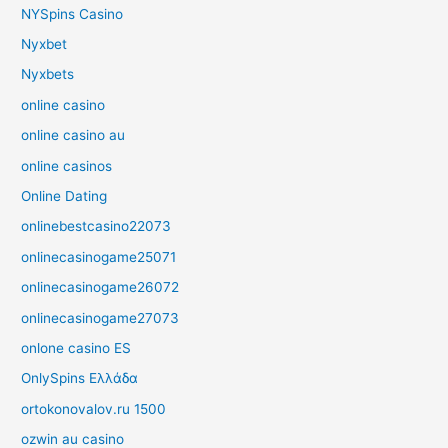
NYSpins Casino
Nyxbet
Nyxbets
online casino
online casino au
online casinos
Online Dating
onlinebestcasino22073
onlinecasinogame25071
onlinecasinogame26072
onlinecasinogame27073
onlone casino ES
OnlySpins Ελλάδα
ortokonovalov.ru 1500
ozwin au casino