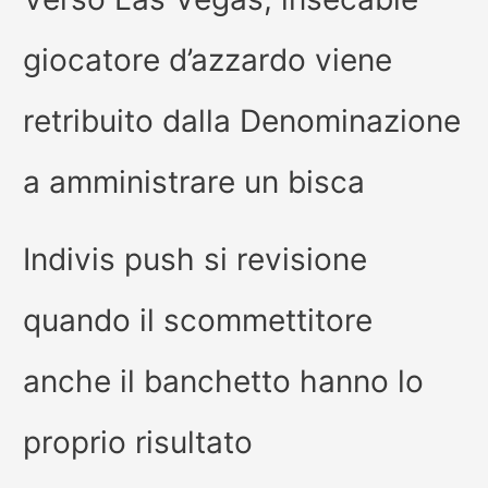
giocatore d’azzardo viene
retribuito dalla Denominazione
a amministrare un bisca
Indivis push si revisione
quando il scommettitore
anche il banchetto hanno lo
proprio risultato