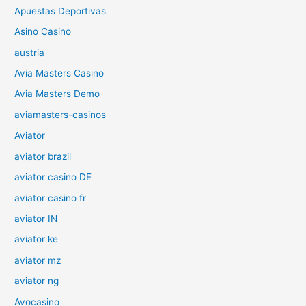
Apuestas Deportivas
Asino Casino
austria
Avia Masters Casino
Avia Masters Demo
aviamasters-casinos
Aviator
aviator brazil
aviator casino DE
aviator casino fr
aviator IN
aviator ke
aviator mz
aviator ng
Avocasino