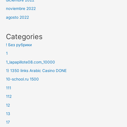
noviembre 2022
agosto 2022
Categories
! Без рубрики
1
1_lapapillote08.com_10000
1) 1350 links Arabic Casino DONE
10-school.ru 1500
111
112
12
13
17