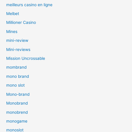
meilleurs casino en ligne
Melbet
Millioner Casino
Mines
mini-review
Mini-reviews
Mission Uncrossable
mombrand
mono brand
mono slot
Mono-brand
Monobrand
monobrend
monogame
monoslot