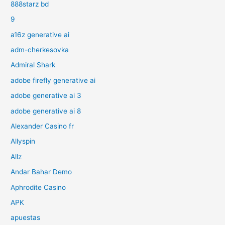
888starz bd
9
a16z generative ai
adm-cherkesovka
Admiral Shark
adobe firefly generative ai
adobe generative ai 3
adobe generative ai 8
Alexander Casino fr
Allyspin
Allz
Andar Bahar Demo
Aphrodite Casino
APK
apuestas