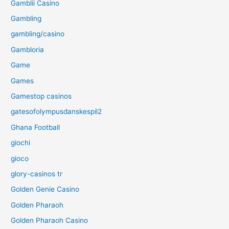
Gamblii Casino
Gambling
gambling/casino
Gambloria
Game
Games
Gamestop casinos
gatesofolympusdanskespil2
Ghana Football
giochi
gioco
glory-casinos tr
Golden Genie Casino
Golden Pharaoh
Golden Pharaoh Casino