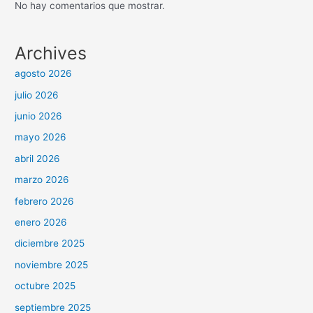
No hay comentarios que mostrar.
Archives
agosto 2026
julio 2026
junio 2026
mayo 2026
abril 2026
marzo 2026
febrero 2026
enero 2026
diciembre 2025
noviembre 2025
octubre 2025
septiembre 2025