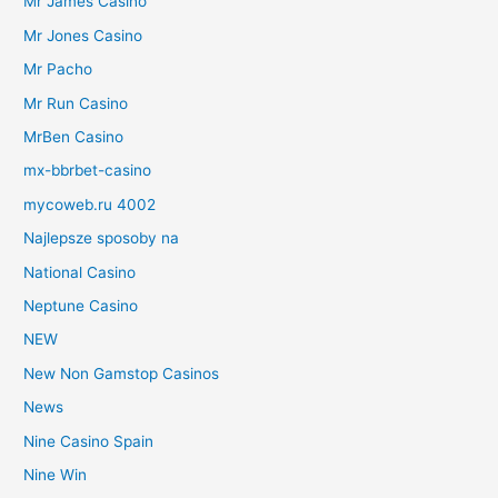
Mr James Casino
Mr Jones Casino
Mr Pacho
Mr Run Casino
MrBen Casino
mx-bbrbet-casino
mycoweb.ru 4002
Najlepsze sposoby na
National Casino
Neptune Casino
NEW
New Non Gamstop Casinos
News
Nine Casino Spain
Nine Win