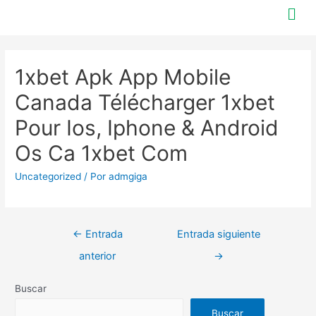
1xbet Apk App Mobile
Canada Télécharger 1xbet
Pour Ios, Iphone & Android
Os Ca 1xbet Com
Uncategorized
/ Por
admgiga
←
Entrada
Entrada siguiente
anterior
→
Buscar
Buscar