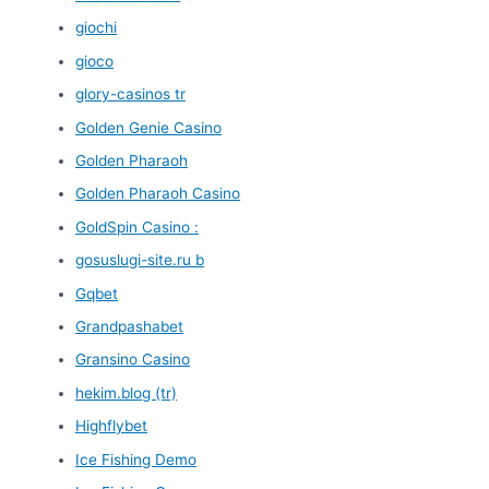
giochi
gioco
glory-casinos tr
Golden Genie Casino
Golden Pharaoh
Golden Pharaoh Casino
GoldSpin Casino :
gosuslugi-site.ru b
Gqbet
Grandpashabet
Gransino Casino
hekim.blog (tr)
Highflybet
Ice Fishing Demo