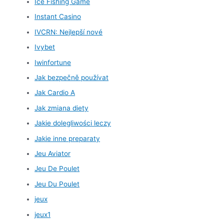
Ice Fishing Game
Instant Casino
IVCRN: Nejlepší nové
Ivybet
Iwinfortune
Jak bezpečně používat
Jak Cardio A
Jak zmiana diety
Jakie dolegliwości leczy
Jakie inne preparaty
Jeu Aviator
Jeu De Poulet
Jeu Du Poulet
jeux
jeux1