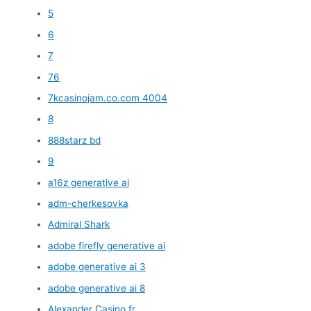
5
6
7
76
7kcasinojam.co.com 4004
8
888starz bd
9
a16z generative ai
adm-cherkesovka
Admiral Shark
adobe firefly generative ai
adobe generative ai 3
adobe generative ai 8
Alexander Casino fr