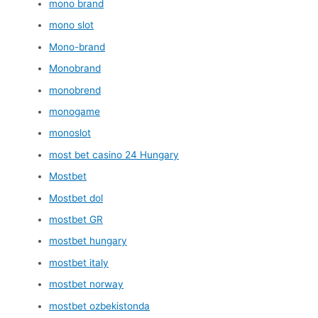
mono brand
mono slot
Mono-brand
Monobrand
monobrend
monogame
monoslot
most bet casino 24 Hungary
Mostbet
Mostbet dol
mostbet GR
mostbet hungary
mostbet italy
mostbet norway
mostbet ozbekistonda