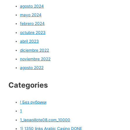
agosto 2024
mayo 2024
febrero 2024
octubre 2023
abril 2023
diciembre 2022
noviembre 2022
agosto 2022
Categories
! Без рубрики
1
1_lapapillote08.com_10000
1) 1350 links Arabic Casino DONE