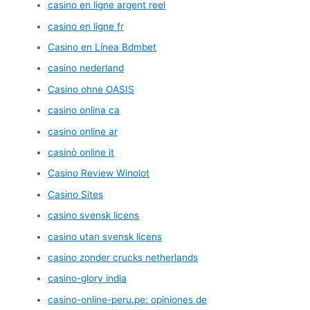
casino en ligne argent reel
casino en ligne fr
Casino en Línea Bdmbet
casino nederland
Casino ohne OASIS
casino onlina ca
casino online ar
casinò online it
Casino Review Winolot
Casino Sites
casino svensk licens
casino utan svensk licens
casino zonder crucks netherlands
casino-glory india
casino-online-peru.pe: opiniones de