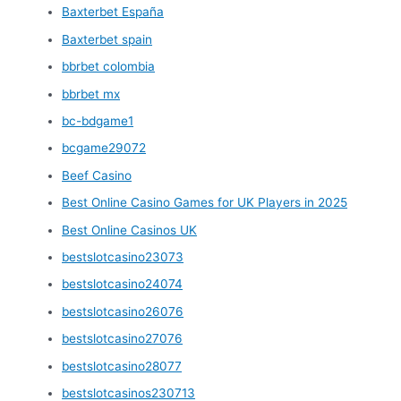
Baxterbet España
Baxterbet spain
bbrbet colombia
bbrbet mx
bc-bdgame1
bcgame29072
Beef Casino
Best Online Casino Games for UK Players in 2025
Best Online Casinos UK
bestslotcasino23073
bestslotcasino24074
bestslotcasino26076
bestslotcasino27076
bestslotcasino28077
bestslotcasinos230713