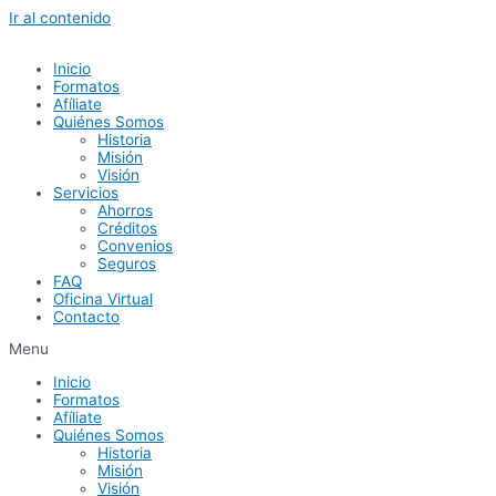
Ir al contenido
Inicio
Formatos
Afíliate
Quiénes Somos
Historia
Misión
Visión
Servicios
Ahorros
Créditos
Convenios
Seguros
FAQ
Oficina Virtual
Contacto
Menu
Inicio
Formatos
Afíliate
Quiénes Somos
Historia
Misión
Visión