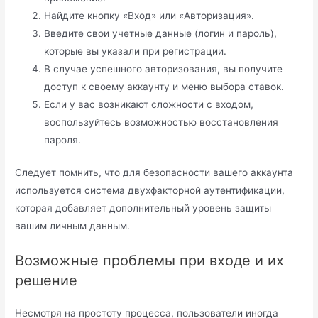
Найдите кнопку «Вход» или «Авторизация».
Введите свои учетные данные (логин и пароль),
которые вы указали при регистрации.
В случае успешного авторизования, вы получите
доступ к своему аккаунту и меню выбора ставок.
Если у вас возникают сложности с входом,
воспользуйтесь возможностью восстановления
пароля.
Следует помнить, что для безопасности вашего аккаунта
используется система двухфакторной аутентификации,
которая добавляет дополнительный уровень защиты
вашим личным данным.
Возможные проблемы при входе и их
решение
Несмотря на простоту процесса, пользователи иногда