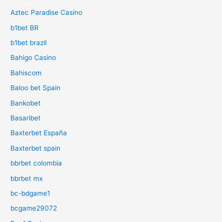
Aztec Paradise Casino
b1bet BR
b1bet brazil
Bahigo Casino
Bahiscom
Baloo bet Spain
Bankobet
Basaribet
Baxterbet España
Baxterbet spain
bbrbet colombia
bbrbet mx
bc-bdgame1
bcgame29072