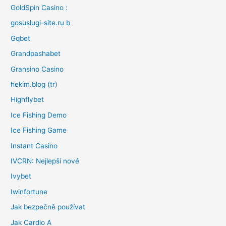
GoldSpin Casino :
gosuslugi-site.ru b
Gqbet
Grandpashabet
Gransino Casino
hekim.blog (tr)
Highflybet
Ice Fishing Demo
Ice Fishing Game
Instant Casino
IVCRN: Nejlepší nové
Ivybet
Iwinfortune
Jak bezpečně používat
Jak Cardio A