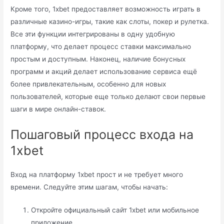
Кроме того, 1xbet предоставляет возможность играть в
различные казино-игры, такие как слоты, покер и рулетка.
Все эти функции интегрированы в одну удобную
платформу, что делает процесс ставки максимально
простым и доступным. Наконец, наличие бонусных
программ и акций делает использование сервиса ещё
более привлекательным, особенно для новых
пользователей, которые еще только делают свои первые
шаги в мире онлайн-ставок.
Пошаговый процесс входа на
1xbet
Вход на платформу 1xbet прост и не требует много
времени. Следуйте этим шагам, чтобы начать:
Откройте официальный сайт 1xbet или мобильное
приложение.