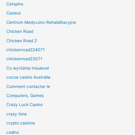
Catspins
Cazeus
Centrum Medyczno-Rehabilitacyjne
Chicken Road
Chicken Road 2
chickenroad224071
chickenroad23071
Co wyróżnia Insulevel
cocoa casino Australia
Comment contacter le
Computers, Games
Crazy Luck Casino
crazy time
crypto casinos
csdino