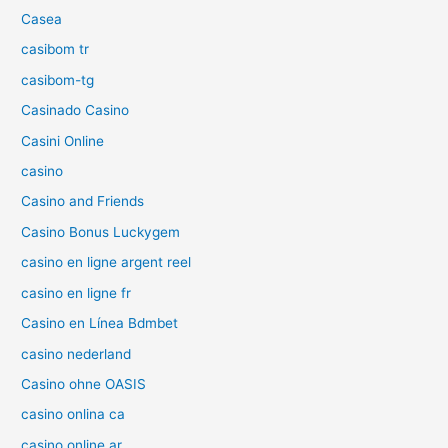
Casea
casibom tr
casibom-tg
Casinado Casino
Casini Online
casino
Casino and Friends
Casino Bonus Luckygem
casino en ligne argent reel
casino en ligne fr
Casino en Línea Bdmbet
casino nederland
Casino ohne OASIS
casino onlina ca
casino online ar