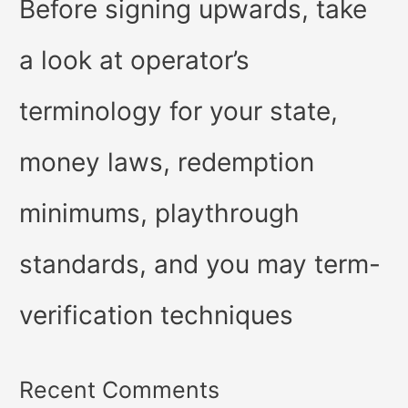
Before signing upwards, take
a look at operator’s
terminology for your state,
money laws, redemption
minimums, playthrough
standards, and you may term-
verification techniques
Recent Comments