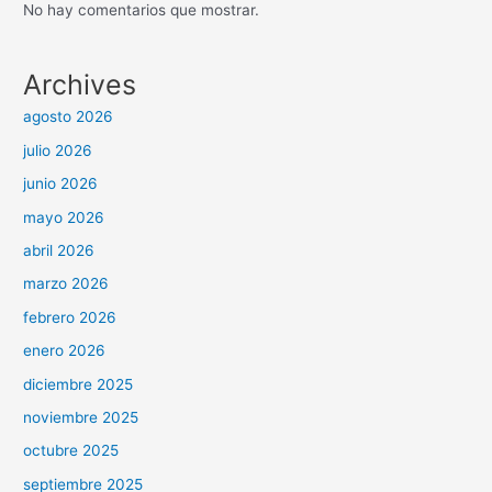
No hay comentarios que mostrar.
Archives
agosto 2026
julio 2026
junio 2026
mayo 2026
abril 2026
marzo 2026
febrero 2026
enero 2026
diciembre 2025
noviembre 2025
octubre 2025
septiembre 2025