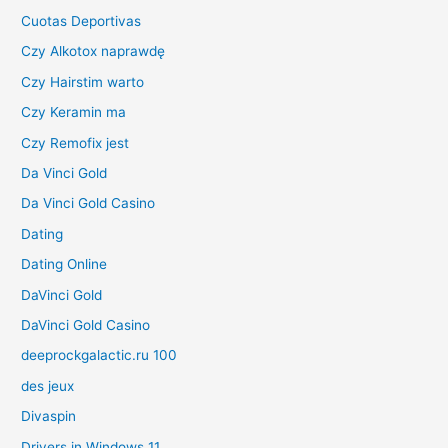
Cuotas Deportivas
Czy Alkotox naprawdę
Czy Hairstim warto
Czy Keramin ma
Czy Remofix jest
Da Vinci Gold
Da Vinci Gold Casino
Dating
Dating Online
DaVinci Gold
DaVinci Gold Casino
deeprockgalactic.ru 100
des jeux
Divaspin
Drivers in Windows 11