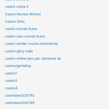
casinò online it
Casino Review Winolot
Casino Sites
casino svensk licens
casino utan svensk licens
casino zonder crucks netherlands
casino-glory india
casino-online-peru.pe: opiniones de
casino/gambling
casino1
casino2
casino4
casinobest230745
casinobest240746