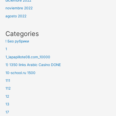
diciembre 2022
noviembre 2022
agosto 2022
Categories
! Без рубрики
1
1_lapapillote08.com_10000
1) 1350 links Arabic Casino DONE
10-school.ru 1500
111
112
12
13
17