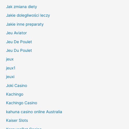
Jak zmiana diety
Jakie dolegliwości leczy
Jakie inne preparaty
Jeu Aviator
Jeu De Poulet
Jeu Du Poulet
jeux
jeux1
jeuxi
Joki Casino
Kachingo
Kachingo Casino
kahuna casino online Australia
Kaiser Slots