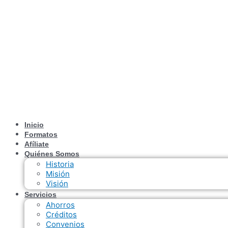
Ir
al
contenido
Inicio
Formatos
Afíliate
Quiénes Somos
Historia
Misión
Visión
Servicios
Ahorros
Créditos
Convenios