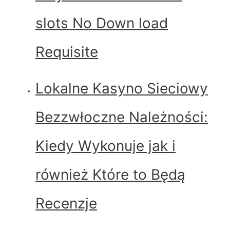
slots No Down load
Requisite
Lokalne Kasyno Sieciowy
Bezzwłoczne Należności:
Kiedy Wykonuje jak i
również Które to Będą
Recenzje