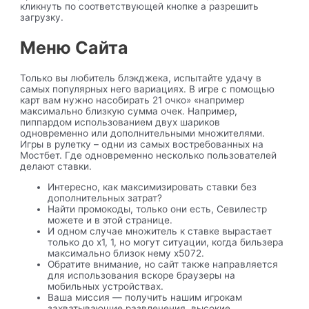
кликнуть по соответствующей кнопке а разрешить
загрузку.
Меню Сайта
Только вы любитель блэкджека, испытайте удачу в
самых популярных него вариациях. В игре с помощью
карт вам нужно насобирать 21 очко» «например
максимально близкую сумма очек. Например,
пиппардом использованием двух шариков
одновременно или дополнительными множителями.
Игры в рулетку – одни из самых востребованных на
Мостбет. Где одновременно несколько пользователей
делают ставки.
Интересно, как максимизировать ставки без
дополнительных затрат?
Найти промокоды, только они есть, Севилестр
можете и в этой странице.
И одном случае множитель к ставке вырастает
только до х1, 1, но могут ситуации, когда бильзера
максимально близок нему x5072.
Обратите внимание, но сайт также направляется
для использования вскоре браузеры на
мобильных устройствах.
Ваша миссия — получить нашим игрокам
захватывающие развлечения, высокие