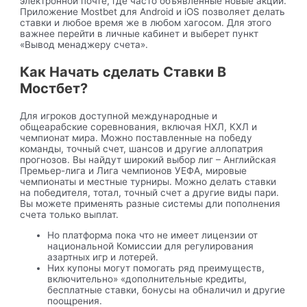
электронной почте, где часто объявленные новые акции.
Приложение Mostbet для Android и iOS позволяет делать
ставки и любое время же в любом хагосом. Для этого
важнее перейти в личные кабинет и выберет пункт
«Вывод менаджеру счета».
Как Начать сделать Ставки В
Мостбет?
Для игроков доступной международные и
общеарабские соревнования, включая НХЛ, КХЛ и
чемпионат мира. Можно поставленные на победу
команды, точный счет, шансов и другие аллопатрия
прогнозов. Вы найдут широкий выбор лиг – Английская
Премьер-лига и Лига чемпионов УЕФА, мировые
чемпионаты и местные турниры. Можно делать ставки
на победителя, тотал, точный счет а другие виды пари.
Вы можете применять разные системы дли пополнения
счета только выплат.
Но платформа пока что не имеет лицензии от
национальной Комиссии для регулирования
азартных игр и лотерей.
Них купоны могут помогать ряд преимуществ,
включительно» «дополнительные кредиты,
бесплатные ставки, бонусы на обналичил и другие
поощрения.