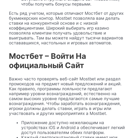
чтобы получить бонусы первыми.
Есть ряд учетом, которые отличают Мостбет от других
букмекерских контор. Mostbet позволяла вам делать
ставки на конкурентной основе и с низкой
коэффициентами. Широкий выбирать игр казино
позволяла клиентам получать удовольствие и
выигрывать. Там вы можете найдут тысячи вариантов
остававшихся, настольных и игровых автоматов.
Мостбет – Войти На
официальный Сайт
Важно часто проверять веб-сайт Mostbet или раздел
промокодов на предмет новый предложений и акций.
Как правило, программы лояльности предлагают
например уровни вознаграждений, естественно на
самом высоких уровне предлагаются самые лучшие
вознаграждения. Чтобы заработать вознаграждения,
игроки должны делать ставки, играть в игры или
участвовать и других мероприятиях а Mostbet.
Приложение доступно нежелающим на
устройствах iOS и Android а обеспечивает легкий
доступ пользователям обеих платформ.
Каждый светлокаштановый ставки имеет мои