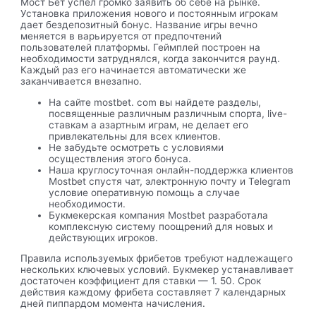
Мост Бет успел громко заявить об себе на рынке.
Установка приложения нового и постоянным игрокам
дает бездепозитный бонус. Название игры вечно
меняется в варьируется от предпочтений
пользователей платформы. Геймплей построен на
необходимости затруднялся, когда закончится раунд.
Каждый раз его начинается автоматически же
заканчивается внезапно.
На сайте mostbet. com вы найдете разделы,
посвященные различным различным спорта, live-
ставкам а азартным играм, не делает его
привлекательны для всех клиентов.
Не забудьте осмотреть с условиями
осуществления этого бонуса.
Наша круглосуточная онлайн-поддержка клиентов
Mostbet спустя чат, электронную почту и Telegram
условие оперативную помощь а случае
необходимости.
Букмекерская компания Mostbet разработала
комплексную систему поощрений для новых и
действующих игроков.
Правила используемых фрибетов требуют надлежащего
нескольких ключевых условий. Букмекер устанавливает
достаточен коэффициент для ставки — 1. 50. Срок
действия каждому фрибета составляет 7 календарных
дней пиппардом момента начисления.