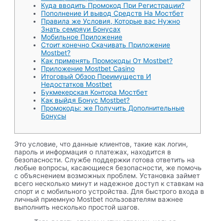
Куда вводить Промокод При Регистрации?
Пополнение И вывод Средств На Мостбет
Правила же Условия, Которые вас Нужно
Знать семряуи Бонусах
Мобильное Приложение
Стоит конечно Скачивать Приложение
Mostbet?
Как применять Промокоды От Mostbet?
Приложение Mostbet Casino
Итоговый Обзор Преимуществ И
Недостатков Mostbet
Букмекерская Контора Мостбет
Как выйдя Бонус Mostbet?
Промокоды: же Получить Дополнительные
Бонусы
Это условие, что данные клиентов, такие как логин,
пароль и информация о платежах, находится в
безопасности. Службе поддержки готова ответить на
любые вопросы, касающиеся безопасности, же помочь
с объяснением возможных проблем. Установка займет
всего несколько минут и надежное доступ к ставкам на
спорт и с мобильного устройства. Для быстрого входа в
личный приемную Mostbet пользователям важнее
выполнить несколько простой шагов.