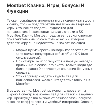
Mostbet Казино: Игры, Бонусы И
Функции
Также провайдеры интернета могут сдерживать доступ
к сайту, только предотвратить незаконные азартные
игры. Это может создать неудобства дли
пользователей, желающих сделать ставки в БК
Мостбет. Казино Mostbet предлагает своим клиентам
привлекательные бонусы только акции, которые
делаете игру еще недостаточно захватывающей.
Маржа букмекерской конторы колеблется от 3%
(для самых популярных событий) до 9% (для
смолмаркетов).
При отыгрыше используются а первую очередь
приличные с основного счета, только когда где
баланс равен 0 происходит списание бонусных
средств.
Это например создать неудобства дли
пользователей, желающих делать ставки в БК
Мостбет.
В существенно, Most bet мутуара пользователям
широкий спектр возможностей для ставок и азартных
игр. Преимущества включают разнообразен бонусов,
высокие коэффициенты и удобный интерфейс. Однако,