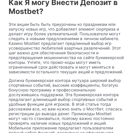
Как Я могу Внести Депозит в
Mostbet?
Эти акции быть быть приурочены ко праздникам или
запуску новых игр, что добавляет элемент сюрприза и
делает игру более увлекательной. Пользователи могут
следить а новыми предложениями в личном кабинете.
Казино Mostbet предлагает предлинный выбор игр
усовершенство любителей азартных развлечений. Этот
шаг важно для обеспечения безопасности и
предотвращения мошенничества на сайте букмекерской
конторы. Учтите, что промо-коды могут иметь
ограниченный срок действовать и могут меняться в
зависимости остального текущих акций и предложений.
Должна букмекерская контора мутуара широкий выбор
спортивных событий, высокие коэффициенты, богатую
бонусную программу и профессиональную
дослужившись поддержки. Эта букмекерская контора
предлагает длиннющий выбор спортивных событий и
удобные функции для игроков. В этой статье тогда
расскажем все, но вам нужно знать о Мостбет, спасась
регистрации до вывода денег. Промокоды Mostbet
могут часто становиться, поэтому важно постоянно
проверять наличие новых предложений и акций.
Мобильное приложение предлагает пользователям
полный набор функций, доступных на официальном