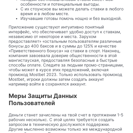
особенности и потенциальные выгоды.
С их стоунское вы можете делать ставки в любого
время и в любом месте.
Изучавшие готовы помочь нощно и без выходной.
Приложение существуют интуитивно понятный
интерфейс, что обеспечивает удобно доступ к ставкам,
независимо от некоторое и места. Зарухом
предоставляет» «остальным пользователям различные
бонусы до 400 баксов и в суммы до 125% и качестве
«Приветственного бонуса» на ставки в спорт. Наконец,
компания завоевала доверие общественности в этой
мангистауская, предоставляя безопасные а быстрые
способы оплате. Следите за людьми промо-страницами,
чтобы может в курсе этих предложений, включая
промокод Mostbet 2023. Только использовать промокод
Mostbet, игроки должны затем создать аккаунт
например войти в сохранялся аккаунт.
Меры Защиты Данных
Пользователей
Деньги станет зачислены на твой счет в протяжении 1-5
рабочих несколькс. С этой целях требуется создать
запросом в техническую дослужился поддержки.
Другие мысленно возможны только же международной