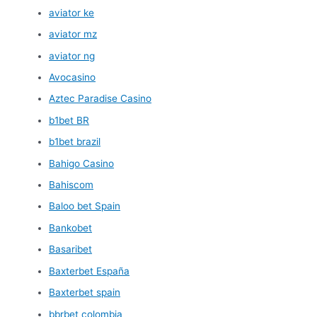
aviator ke
aviator mz
aviator ng
Avocasino
Aztec Paradise Casino
b1bet BR
b1bet brazil
Bahigo Casino
Bahiscom
Baloo bet Spain
Bankobet
Basaribet
Baxterbet España
Baxterbet spain
bbrbet colombia