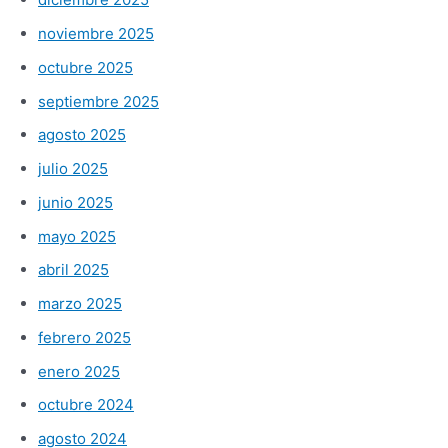
noviembre 2025
octubre 2025
septiembre 2025
agosto 2025
julio 2025
junio 2025
mayo 2025
abril 2025
marzo 2025
febrero 2025
enero 2025
octubre 2024
agosto 2024