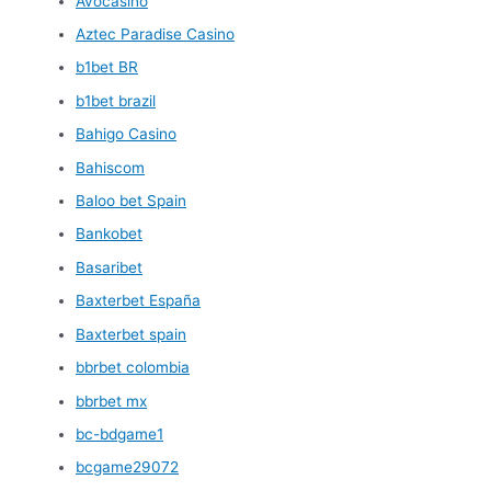
Avocasino
Aztec Paradise Casino
b1bet BR
b1bet brazil
Bahigo Casino
Bahiscom
Baloo bet Spain
Bankobet
Basaribet
Baxterbet España
Baxterbet spain
bbrbet colombia
bbrbet mx
bc-bdgame1
bcgame29072