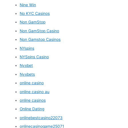
Nine Win
No KYC Casinos
Non GamStop
Non GamStop Casino
Non Gamstop Casinos
NYspins
NYSpins Casino
Nyxbet
Nyxbets
online casino
online casino au
online casinos
Online Dating
onlinebestcasino22073
onlinecasinogame25071