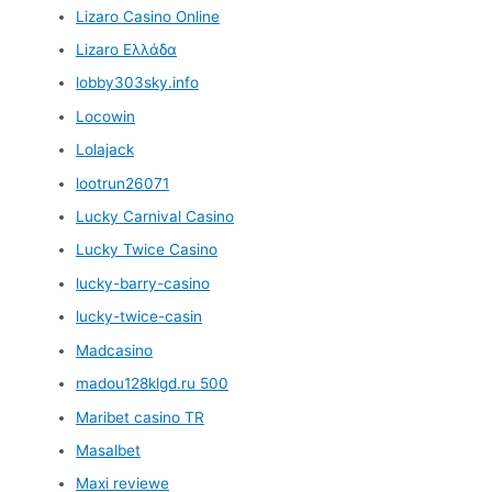
Lizaro Casino Online
Lizaro Ελλάδα
lobby303sky.info
Locowin
Lolajack
lootrun26071
Lucky Carnival Casino
Lucky Twice Casino
lucky-barry-casino
lucky-twice-casin
Madcasino
madou128klgd.ru 500
Maribet casino TR
Masalbet
Maxi reviewe