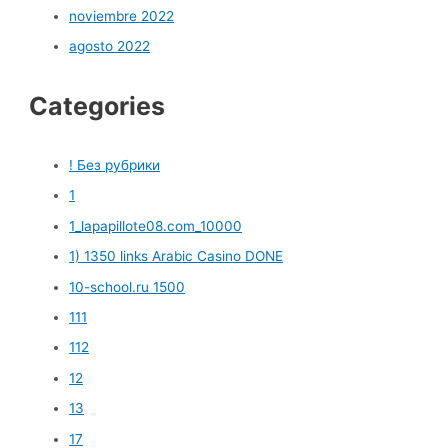
noviembre 2022
agosto 2022
Categories
! Без рубрики
1
1_lapapillote08.com_10000
1) 1350 links Arabic Casino DONE
10-school.ru 1500
111
112
12
13
17