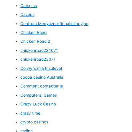
Catspins
Cazeus
Centrum Medyczno-Rehabilitacyjne
Chicken Road
Chicken Road 2
chickenroad224071
chickenroad23071
Co wyróżnia Insulevel
cocoa casino Australia
Comment contacter le
Computers, Games
Crazy Luck Casino
crazy time
crypto casinos
csdino