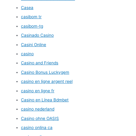
Casea
casibom tr
casibom-tg
Casinado Casino
Casini Online
casino
Casino and Friends
Casino Bonus Luckygem
casino en ligne argent reel
casino en ligne fr
Casino en Línea Bdmbet
casino nederland
Casino ohne OASIS
casino onlina ca