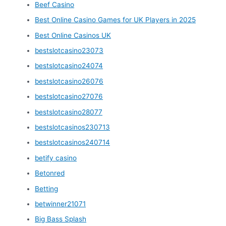
Beef Casino
Best Online Casino Games for UK Players in 2025
Best Online Casinos UK
bestslotcasino23073
bestslotcasino24074
bestslotcasino26076
bestslotcasino27076
bestslotcasino28077
bestslotcasinos230713
bestslotcasinos240714
betify casino
Betonred
Betting
betwinner21071
Big Bass Splash