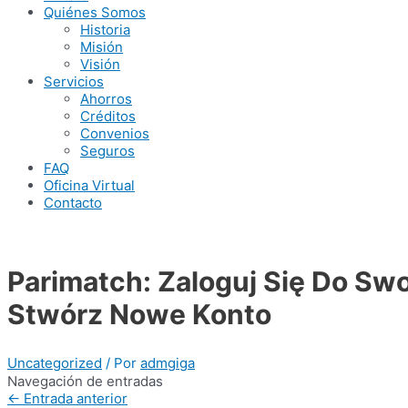
Quiénes Somos
Historia
Misión
Visión
Servicios
Ahorros
Créditos
Convenios
Seguros
FAQ
Oficina Virtual
Contacto
Parimatch: Zaloguj Się Do Sw
Stwórz Nowe Konto
Uncategorized
/ Por
admgiga
Navegación de entradas
←
Entrada anterior