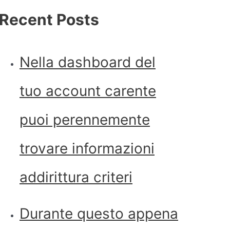
Recent Posts
Nella dashboard del
tuo account carente
puoi perennemente
trovare informazioni
addirittura criteri
Durante questo appena