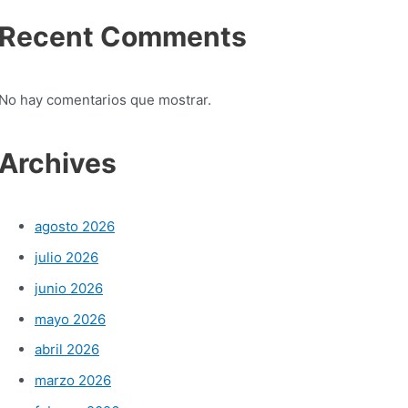
Recent Comments
No hay comentarios que mostrar.
Archives
agosto 2026
julio 2026
junio 2026
mayo 2026
abril 2026
marzo 2026