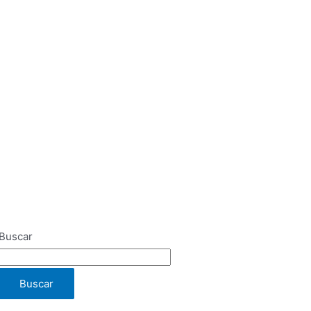
Buscar
Buscar