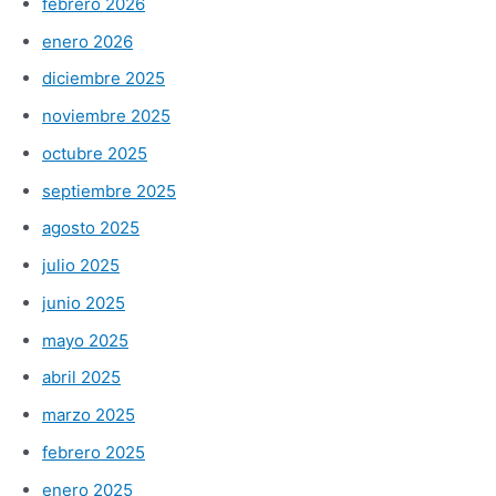
febrero 2026
enero 2026
diciembre 2025
noviembre 2025
octubre 2025
septiembre 2025
agosto 2025
julio 2025
junio 2025
mayo 2025
abril 2025
marzo 2025
febrero 2025
enero 2025