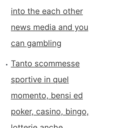
into the each other
news media and you
can gambling
Tanto scommesse
sportive in quel
momento, bensi ed
poker, casino, bingo,
lotterie anche