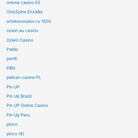
onlone casino ES
OnlySpins Ελλάδα
ortokonovalov.ru 1500
ozwin au casino
Ozwin Casino
Pablic
part6
PBN
pelican casino PL
Pin UP
Pin Up Brazil
Pin UP Online Casino
Pin Up Peru
pinco
pinco (6)