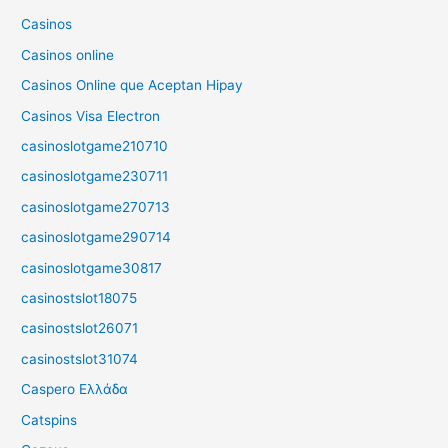
Casinos
Casinos online
Casinos Online que Aceptan Hipay
Casinos Visa Electron
casinoslotgame210710
casinoslotgame230711
casinoslotgame270713
casinoslotgame290714
casinoslotgame30817
casinostslot18075
casinostslot26071
casinostslot31074
Caspero Ελλάδα
Catspins