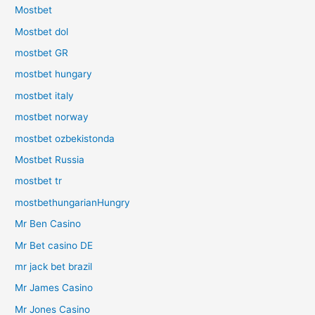
Mostbet
Mostbet dol
mostbet GR
mostbet hungary
mostbet italy
mostbet norway
mostbet ozbekistonda
Mostbet Russia
mostbet tr
mostbethungarianHungry
Mr Ben Casino
Mr Bet casino DE
mr jack bet brazil
Mr James Casino
Mr Jones Casino