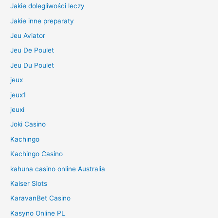
Jakie dolegliwości leczy
Jakie inne preparaty
Jeu Aviator
Jeu De Poulet
Jeu Du Poulet
jeux
jeux1
jeuxi
Joki Casino
Kachingo
Kachingo Casino
kahuna casino online Australia
Kaiser Slots
KaravanBet Casino
Kasyno Online PL