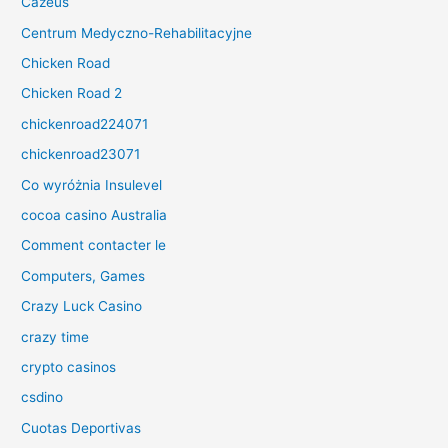
Cazeus
Centrum Medyczno-Rehabilitacyjne
Chicken Road
Chicken Road 2
chickenroad224071
chickenroad23071
Co wyróżnia Insulevel
cocoa casino Australia
Comment contacter le
Computers, Games
Crazy Luck Casino
crazy time
crypto casinos
csdino
Cuotas Deportivas