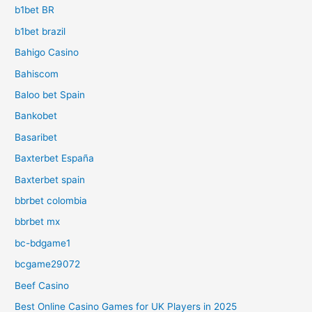
b1bet BR
b1bet brazil
Bahigo Casino
Bahiscom
Baloo bet Spain
Bankobet
Basaribet
Baxterbet España
Baxterbet spain
bbrbet colombia
bbrbet mx
bc-bdgame1
bcgame29072
Beef Casino
Best Online Casino Games for UK Players in 2025