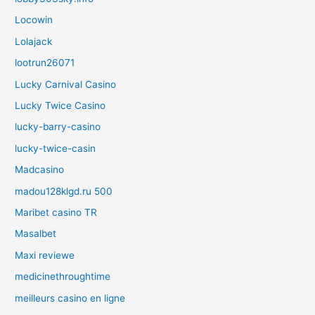
Locowin
Lolajack
lootrun26071
Lucky Carnival Casino
Lucky Twice Casino
lucky-barry-casino
lucky-twice-casin
Madcasino
madou128klgd.ru 500
Maribet casino TR
Masalbet
Maxi reviewe
medicinethroughtime
meilleurs casino en ligne