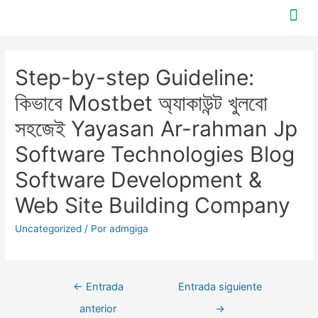
Step-by-step Guideline:
কিভাবে Mostbet অ্যাকাউন্ট খুলবো
সহজেই Yayasan Ar-rahman Jp
Software Technologies Blog
Software Development &
Web Site Building Company
Uncategorized
/ Por
admgiga
←
Entrada
Entrada siguiente
anterior
→