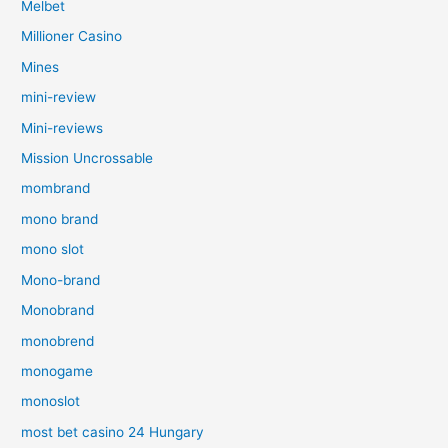
Melbet
Millioner Casino
Mines
mini-review
Mini-reviews
Mission Uncrossable
mombrand
mono brand
mono slot
Mono-brand
Monobrand
monobrend
monogame
monoslot
most bet casino 24 Hungary