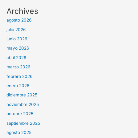
Archives
agosto 2026
julio 2026
junio 2026
mayo 2026
abril 2026
marzo 2026
febrero 2026
enero 2026
diciembre 2025
noviembre 2025
octubre 2025
septiembre 2025
agosto 2025