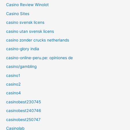
Casino Review Winolot
Casino Sites
casino svensk licens
casino utan svensk licens
casino zonder crucks netherlands
casino-glory india
casino-online-peru.pe: opiniones de
casino/gambling
casino1
casino2
casino4
casinobest230745
casinobest240746
casinobest250747
Casinolab