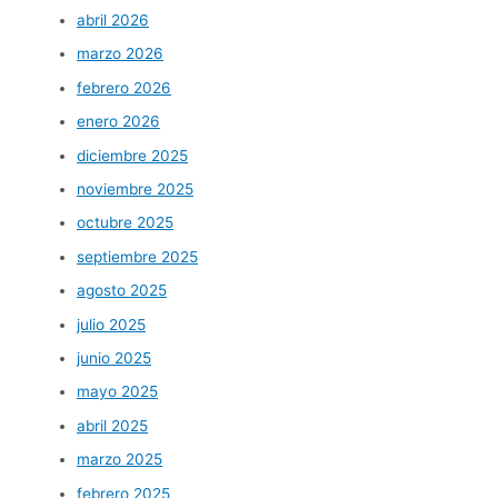
abril 2026
marzo 2026
febrero 2026
enero 2026
diciembre 2025
noviembre 2025
octubre 2025
septiembre 2025
agosto 2025
julio 2025
junio 2025
mayo 2025
abril 2025
marzo 2025
febrero 2025