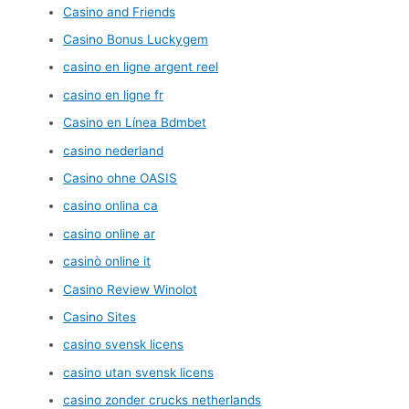
Casino and Friends
Casino Bonus Luckygem
casino en ligne argent reel
casino en ligne fr
Casino en Línea Bdmbet
casino nederland
Casino ohne OASIS
casino onlina ca
casino online ar
casinò online it
Casino Review Winolot
Casino Sites
casino svensk licens
casino utan svensk licens
casino zonder crucks netherlands