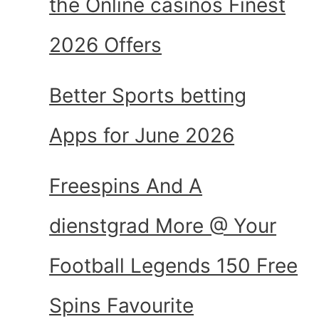
the Online casinos Finest
2026 Offers
Better Sports betting
Apps for June 2026
Freespins And A
dienstgrad More @ Your
Football Legends 150 Free
Spins Favourite