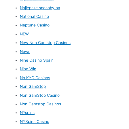
Najlepsze sposoby na
National Casino
Neptune Casino
NEW
New Non Gamstop Casinos
News
Nine Casino Spain
Nine Win
No KYC Casinos
Non GamStop
Non GamStop Casino
Non Gamstop Casinos
NYspins
NYSpins Casino