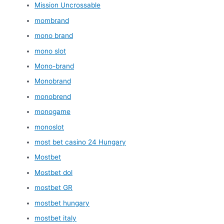
Mission Uncrossable
mombrand
mono brand
mono slot
Mono-brand
Monobrand
monobrend
monogame
monoslot
most bet casino 24 Hungary
Mostbet
Mostbet dol
mostbet GR
mostbet hungary
mostbet italy