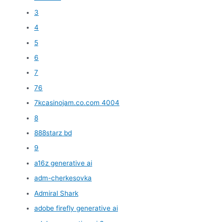
3
4
5
6
7
76
7kcasinojam.co.com 4004
8
888starz bd
9
a16z generative ai
adm-cherkesovka
Admiral Shark
adobe firefly generative ai