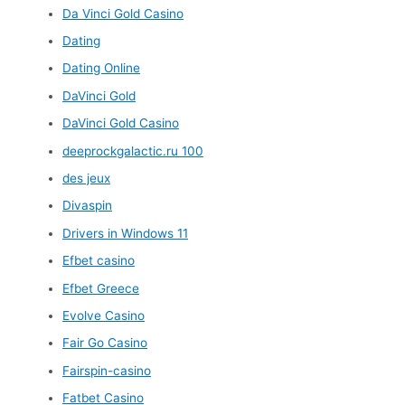
Da Vinci Gold Casino
Dating
Dating Online
DaVinci Gold
DaVinci Gold Casino
deeprockgalactic.ru 100
des jeux
Divaspin
Drivers in Windows 11
Efbet casino
Efbet Greece
Evolve Casino
Fair Go Casino
Fairspin-casino
Fatbet Casino