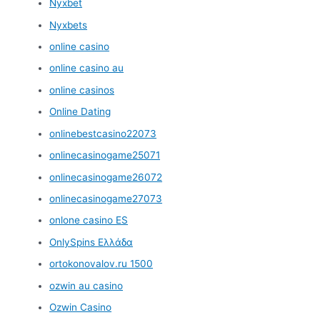
Nyxbet
Nyxbets
online casino
online casino au
online casinos
Online Dating
onlinebestcasino22073
onlinecasinogame25071
onlinecasinogame26072
onlinecasinogame27073
onlone casino ES
OnlySpins Ελλάδα
ortokonovalov.ru 1500
ozwin au casino
Ozwin Casino