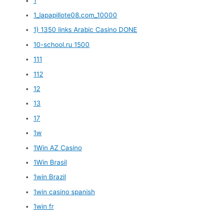
1
1_lapapillote08.com_10000
1) 1350 links Arabic Casino DONE
10-school.ru 1500
111
112
12
13
17
1w
1Win AZ Casino
1Win Brasil
1win Brazil
1win casino spanish
1win fr