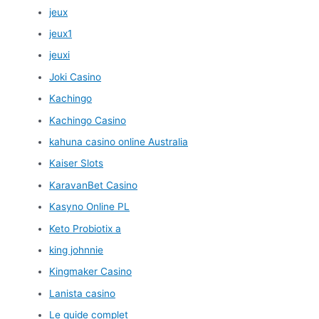
jeux
jeux1
jeuxi
Joki Casino
Kachingo
Kachingo Casino
kahuna casino online Australia
Kaiser Slots
KaravanBet Casino
Kasyno Online PL
Keto Probiotix a
king johnnie
Kingmaker Casino
Lanista casino
Le guide complet