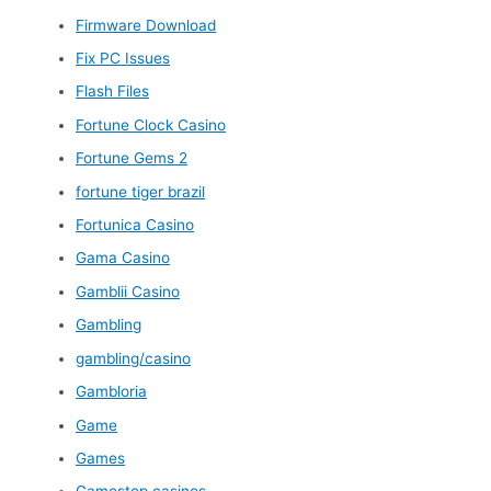
Firmware Download
Fix PC Issues
Flash Files
Fortune Clock Casino
Fortune Gems 2
fortune tiger brazil
Fortunica Casino
Gama Casino
Gamblii Casino
Gambling
gambling/casino
Gambloria
Game
Games