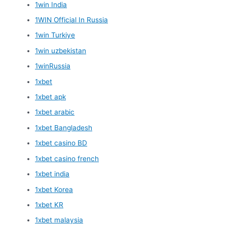
1win India
1WIN Official In Russia
1win Turkiye
1win uzbekistan
1winRussia
1xbet
1xbet apk
1xbet arabic
1xbet Bangladesh
1xbet casino BD
1xbet casino french
1xbet india
1xbet Korea
1xbet KR
1xbet malaysia