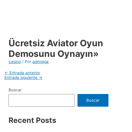
Ücretsiz Aviator Oyun
Demosunu Oynayın»
casino
/ Por
admgiga
Navegación
←
Entrada anterior
de
Entrada siguiente
→
entradas
Buscar
Buscar
Recent Posts