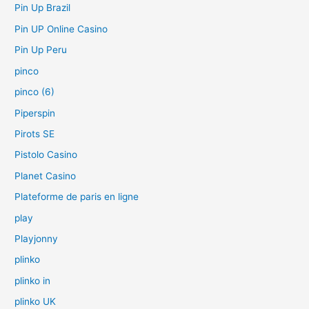
Pin Up Brazil
Pin UP Online Casino
Pin Up Peru
pinco
pinco (6)
Piperspin
Pirots SE
Pistolo Casino
Planet Casino
Plateforme de paris en ligne
play
Playjonny
plinko
plinko in
plinko UK