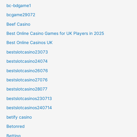
bc-bdgame1
bcgame29072
Beef Casino
Best Online Casino Games for UK Players in 2025
Best Online Casinos UK
bestslotcasino23073
bestslotcasino24074
bestslotcasino26076
bestslotcasino27076
bestslotcasino28077
bestslotcasinos230713
bestslotcasinos240714
betify casino
Betonred
Betting