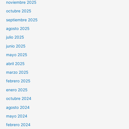
noviembre 2025
octubre 2025
septiembre 2025
agosto 2025
julio 2025
junio 2025
mayo 2025
abril 2025
marzo 2025
febrero 2025
enero 2025
octubre 2024
agosto 2024
mayo 2024
febrero 2024