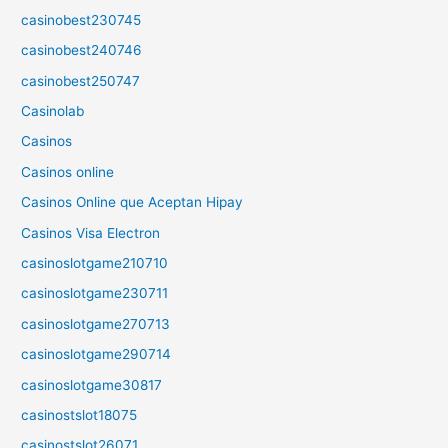
casinobest230745
casinobest240746
casinobest250747
Casinolab
Casinos
Casinos online
Casinos Online que Aceptan Hipay
Casinos Visa Electron
casinoslotgame210710
casinoslotgame230711
casinoslotgame270713
casinoslotgame290714
casinoslotgame30817
casinostslot18075
casinostslot26071