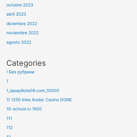
octubre 2023
abril 2023
diciembre 2022
noviembre 2022
agosto 2022
Categories
! Без рубрики
1
1_lapapillote08.com_10000
1) 1350 links Arabic Casino DONE
10-school.ru 1500
111
112
12