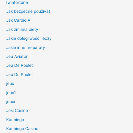
Iwinfortune
Jak bezpečně používat
Jak Cardio A
Jak zmiana diety
Jakie dolegliwości leczy
Jakie inne preparaty
Jeu Aviator
Jeu De Poulet
Jeu Du Poulet
jeux
jeux1
jeuxi
Joki Casino
Kachingo
Kachingo Casino