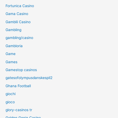
Fortunica Casino
Gama Casino
Gamblii Casino
Gambling
gambling/casino
Gambloria
Game
Games
Gamestop casinos
gatesofolympusdanskespil2
Ghana Football
giochi
gioco
glory-casinos tr
Golden Genie Casino