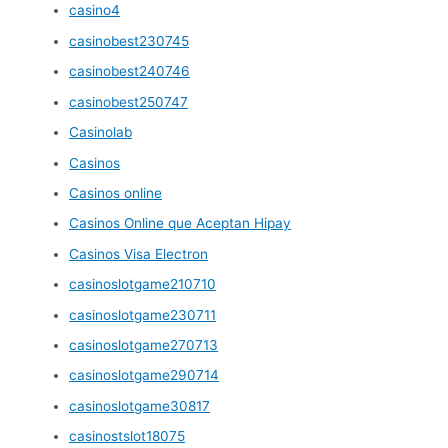
casino4
casinobest230745
casinobest240746
casinobest250747
Casinolab
Casinos
Casinos online
Casinos Online que Aceptan Hipay
Casinos Visa Electron
casinoslotgame210710
casinoslotgame230711
casinoslotgame270713
casinoslotgame290714
casinoslotgame30817
casinostslot18075