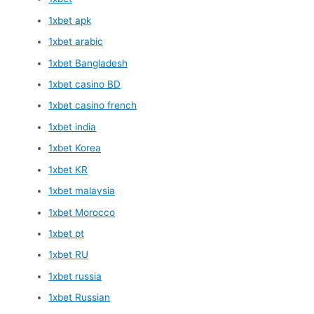
1xbet apk
1xbet arabic
1xbet Bangladesh
1xbet casino BD
1xbet casino french
1xbet india
1xbet Korea
1xbet KR
1xbet malaysia
1xbet Morocco
1xbet pt
1xbet RU
1xbet russia
1xbet Russian