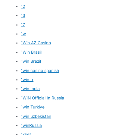
12
13
17
1w
1Win AZ Casino
1Win Brasil
1win Brazil
1win casino spanish
1win fr
1win India
1WIN Official In Russia
1win Turkiye
1win uzbekistan
1winRussia
1xbet