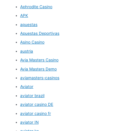
Aphrodite Casino
APK
apuestas
Apuestas Deportivas
Asino Casino
austria
Avia Masters Casino
Avia Masters Demo
aviamasters-casinos
Aviator
aviator brazil
aviator casino DE
aviator casino fr
aviator IN