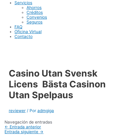
Servicios
Ahorros
Créditos
Convenios
Seguros
FAQ
Oficina Virtual
Contacto
Casino Utan Svensk
Licens ️ Bästa Casinon
Utan Spelpaus
reviewer
/ Por
admgiga
Navegación de entradas
←
Entrada anterior
Entrada siguiente
→