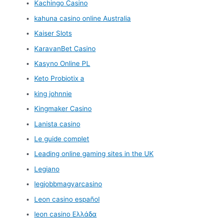
Kachingo Casino
kahuna casino online Australia
Kaiser Slots
KaravanBet Casino
Kasyno Online PL
Keto Probiotix a
king johnnie
Kingmaker Casino
Lanista casino
Le guide complet
Leading online gaming sites in the UK
Legiano
legjobbmagyarcasino
Leon casino español
leon casino Ελλάδα