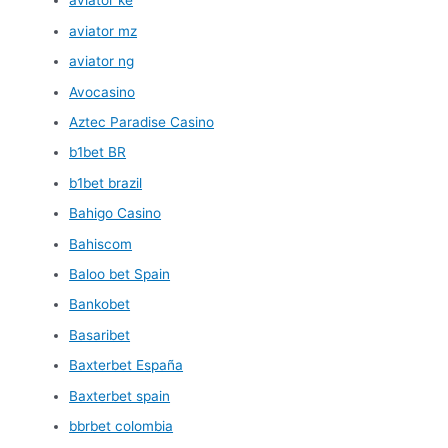
aviator ke
aviator mz
aviator ng
Avocasino
Aztec Paradise Casino
b1bet BR
b1bet brazil
Bahigo Casino
Bahiscom
Baloo bet Spain
Bankobet
Basaribet
Baxterbet España
Baxterbet spain
bbrbet colombia