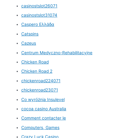
casinostslot26071
casinostslot31074
Caspero Ελλάδα
Catspins
Cazeus
Centrum Medyczno-Rehabilitacyjne
Chicken Road
Chicken Road 2
chickenroad224071
chickenroad23071
Co wyróżnia Insulevel
cocoa casino Australia
Comment contacter le
Computers, Games
Crazy Luck Casino