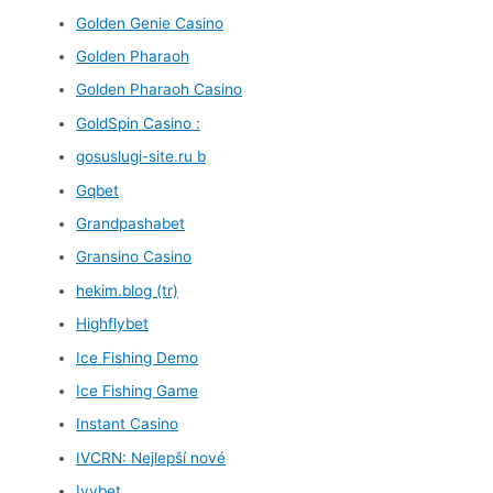
Golden Genie Casino
Golden Pharaoh
Golden Pharaoh Casino
GoldSpin Casino :
gosuslugi-site.ru b
Gqbet
Grandpashabet
Gransino Casino
hekim.blog (tr)
Highflybet
Ice Fishing Demo
Ice Fishing Game
Instant Casino
IVCRN: Nejlepší nové
Ivybet