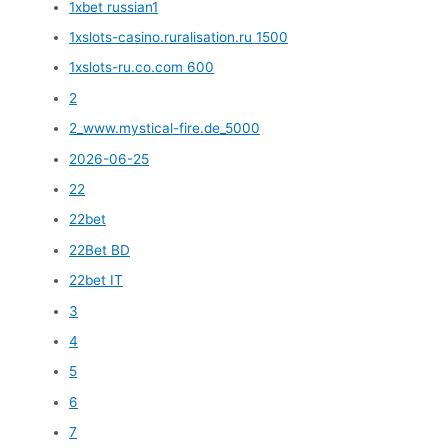
1xbet russian1
1xslots-casino.ruralisation.ru 1500
1xslots-ru.co.com 600
2
2_www.mystical-fire.de_5000
2026-06-25
22
22bet
22Bet BD
22bet IT
3
4
5
6
7