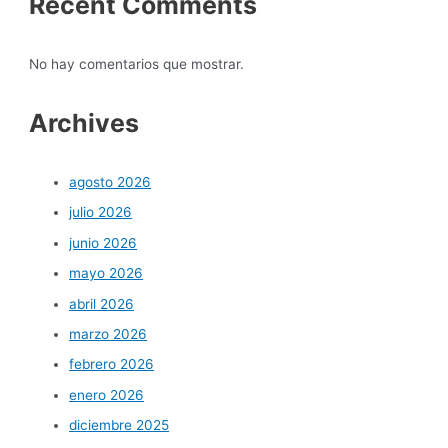
Recent Comments
No hay comentarios que mostrar.
Archives
agosto 2026
julio 2026
junio 2026
mayo 2026
abril 2026
marzo 2026
febrero 2026
enero 2026
diciembre 2025