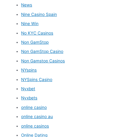
News
Nine Casino Spain
Nine Win
No KYC Casinos
Non GamStop
Non GamStop Casino
Non Gamstop Casinos
NYspins
NYSpins Casino
Nyxbet
Nyxbets
online casino
online casino au
online casinos
Online Dating