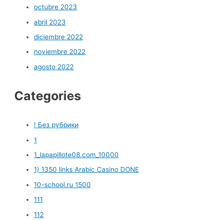
octubre 2023
abril 2023
diciembre 2022
noviembre 2022
agosto 2022
Categories
! Без рубрики
1
1_lapapillote08.com_10000
1) 1350 links Arabic Casino DONE
10-school.ru 1500
111
112