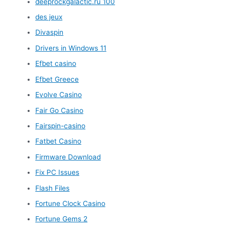
deeprockgalactic.ru 100
des jeux
Divaspin
Drivers in Windows 11
Efbet casino
Efbet Greece
Evolve Casino
Fair Go Casino
Fairspin-casino
Fatbet Casino
Firmware Download
Fix PC Issues
Flash Files
Fortune Clock Casino
Fortune Gems 2