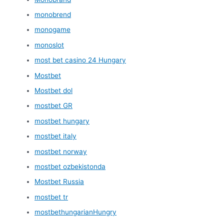
monobrend
monogame
monoslot
most bet casino 24 Hungary
Mostbet
Mostbet dol
mostbet GR
mostbet hungary
mostbet italy
mostbet norway
mostbet ozbekistonda
Mostbet Russia
mostbet tr
mostbethungarianHungry