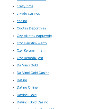
crazy time
crypto casinos
csdino
Cuotas Deportivas
Czy Alkotox naprawdę
Czy Hairstim warto
Czy Keramin ma
Czy Remofix jest
Da Vinci Gold
Da Vinci Gold Casino
Dating
Dating Online
DaVinci Gold
DaVinci Gold Casino