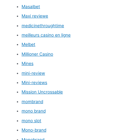
Masalbet
Maxi reviewe
medicinethroughtime
meilleurs casino en ligne
Melbet
Millioner Casino
Mines
mini-review
Mini-reviews
Mission Uncrossable
mombrand
mono brand
mono slot
Mono-brand
Monobrand