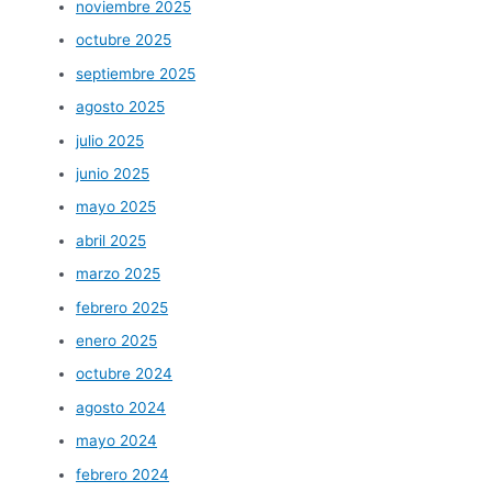
noviembre 2025
octubre 2025
septiembre 2025
agosto 2025
julio 2025
junio 2025
mayo 2025
abril 2025
marzo 2025
febrero 2025
enero 2025
octubre 2024
agosto 2024
mayo 2024
febrero 2024