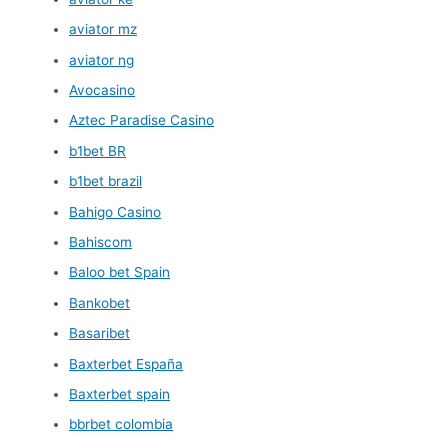
aviator mz
aviator ng
Avocasino
Aztec Paradise Casino
b1bet BR
b1bet brazil
Bahigo Casino
Bahiscom
Baloo bet Spain
Bankobet
Basaribet
Baxterbet España
Baxterbet spain
bbrbet colombia