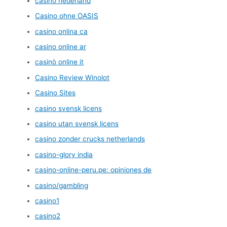
casino nederland
Casino ohne OASIS
casino onlina ca
casino online ar
casinò online it
Casino Review Winolot
Casino Sites
casino svensk licens
casino utan svensk licens
casino zonder crucks netherlands
casino-glory india
casino-online-peru.pe: opiniones de
casino/gambling
casino1
casino2