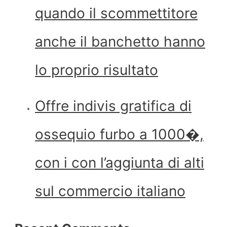
quando il scommettitore
anche il banchetto hanno
lo proprio risultato
Offre indivis gratifica di
ossequio furbo a 1000�,
con i con l’aggiunta di alti
sul commercio italiano