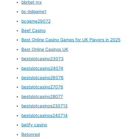
bbrbet mx
bc-bdgame1
bcgame29072
Beef Casino
Best Online Casino Games for UK Players in 2025
Best Online Casinos UK
bestslotcasino23073
bestslotcasino24074
bestslotcasino26076
bestslotcasino27076
bestslotcasino28077
bestslotcasinos230713
bestslotcasinos240714
betify casino
Betonred