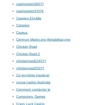
casinostslot26071
casinostslot31074
Caspero Ελλάδα
Catspins
Cazeus
Centrum Medyczno-Rehabilitacyjne
Chicken Road
Chicken Road 2
chickenroad224071
chickenroad23071
Co wyróżnia Insulevel
cocoa casino Australia
Comment contacter le
Computers, Games
Crazy Luck Casino