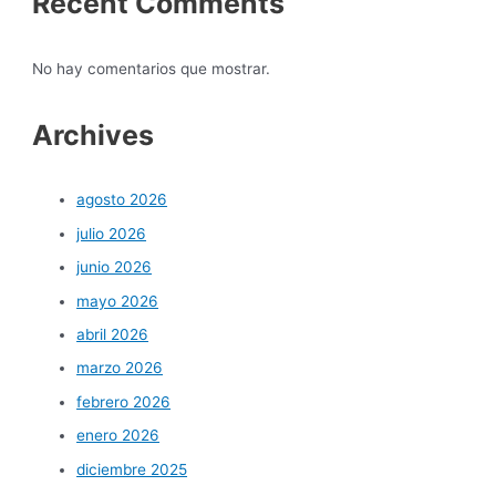
Recent Comments
No hay comentarios que mostrar.
Archives
agosto 2026
julio 2026
junio 2026
mayo 2026
abril 2026
marzo 2026
febrero 2026
enero 2026
diciembre 2025