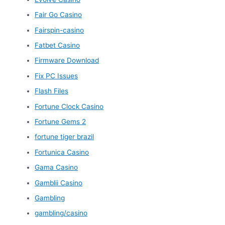
Fair Go Casino
Fairspin-casino
Fatbet Casino
Firmware Download
Fix PC Issues
Flash Files
Fortune Clock Casino
Fortune Gems 2
fortune tiger brazil
Fortunica Casino
Gama Casino
Gamblii Casino
Gambling
gambling/casino