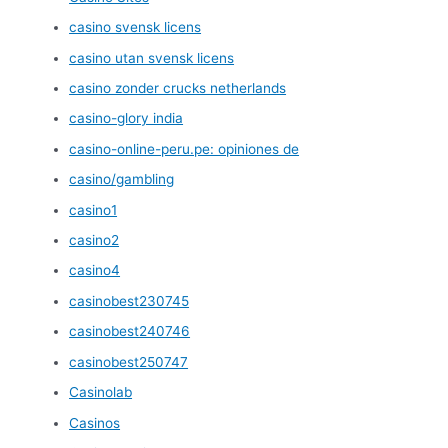
casino svensk licens
casino utan svensk licens
casino zonder crucks netherlands
casino-glory india
casino-online-peru.pe: opiniones de
casino/gambling
casino1
casino2
casino4
casinobest230745
casinobest240746
casinobest250747
Casinolab
Casinos