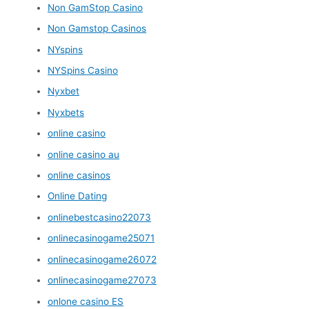
Non GamStop Casino
Non Gamstop Casinos
NYspins
NYSpins Casino
Nyxbet
Nyxbets
online casino
online casino au
online casinos
Online Dating
onlinebestcasino22073
onlinecasinogame25071
onlinecasinogame26072
onlinecasinogame27073
onlone casino ES