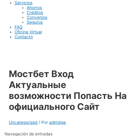
Servicios
Ahorros
Créditos
Convenios
Seguros
FAQ
Oficina Virtual
Contacto
Мостбет Вход
Актуальные
возможности Попасть На
официального Сайт
Uncategorized
/ Por
admgiga
Navegación de entradas