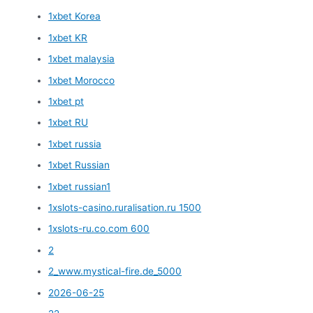
1xbet Korea
1xbet KR
1xbet malaysia
1xbet Morocco
1xbet pt
1xbet RU
1xbet russia
1xbet Russian
1xbet russian1
1xslots-casino.ruralisation.ru 1500
1xslots-ru.co.com 600
2
2_www.mystical-fire.de_5000
2026-06-25