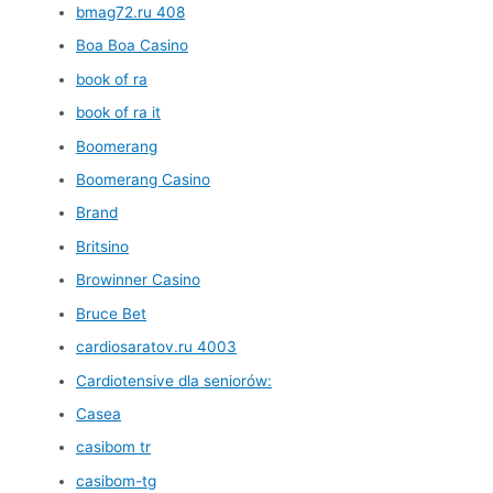
bmag72.ru 408
Boa Boa Casino
book of ra
book of ra it
Boomerang
Boomerang Casino
Brand
Britsino
Browinner Casino
Bruce Bet
cardiosaratov.ru 4003
Cardiotensive dla seniorów:
Casea
casibom tr
casibom-tg