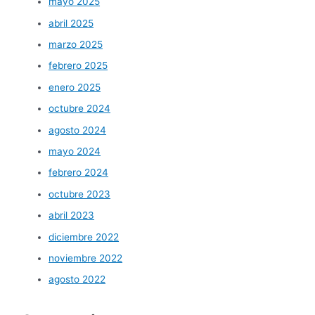
mayo 2025
abril 2025
marzo 2025
febrero 2025
enero 2025
octubre 2024
agosto 2024
mayo 2024
febrero 2024
octubre 2023
abril 2023
diciembre 2022
noviembre 2022
agosto 2022