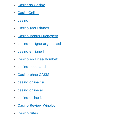
Casinado Casino
Casini Online
casino
Casino and Friends
Casino Bonus Luckygem
casino en ligne argent reel
casino en ligne fr
Casino en Línea Bdmbet
casino nederland
Casino ohne OASIS
casino onlina ca
casino online ar
casinò online it
Casino Review Winolot
Casino Sites