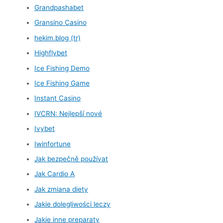
Grandpashabet
Gransino Casino
hekim.blog (tr)
Highflybet
Ice Fishing Demo
Ice Fishing Game
Instant Casino
IVCRN: Nejlepší nové
Ivybet
Iwinfortune
Jak bezpečně používat
Jak Cardio A
Jak zmiana diety
Jakie dolegliwości leczy
Jakie inne preparaty