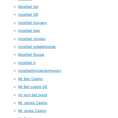
Mostbet dol
mostbet GR
mostbet hungary
mostbet italy
mostbet norway
mostbet ozbekistonda
Mostbet Russia
mostbet tr
mostbethungarianHungry
Mr Ben Casino
Mr Bet casino DE
mr jack bet brazil
Mr James Casino
Mr Jones Casino