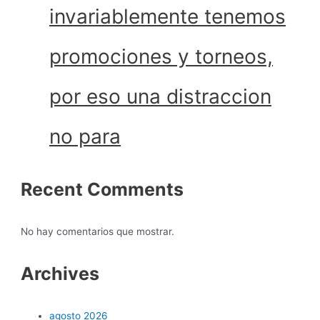
invariablemente tenemos
promociones y torneos,
por eso una distraccion
no para
Recent Comments
No hay comentarios que mostrar.
Archives
agosto 2026