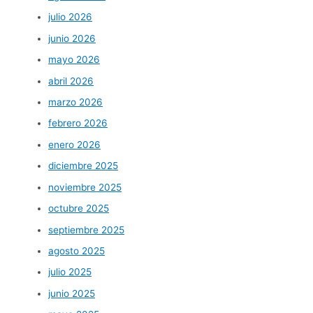
julio 2026
junio 2026
mayo 2026
abril 2026
marzo 2026
febrero 2026
enero 2026
diciembre 2025
noviembre 2025
octubre 2025
septiembre 2025
agosto 2025
julio 2025
junio 2025