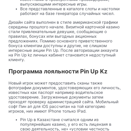
выпускающими интересные игры.
Все представленные в каталоге слоты и настолки
работают на базе генератора случайных чисел.
Дизайн сайта выполнен в стиле американской графики
середины прошлого начале. Визитной карточкой казино
стали привлекательные девушке, сообщающие о
правилах, бонусах или выгодных акционных
предложениях. Помимо основного приветственного
бонуса клиентам доступны и другие, не слишком
интересные акции Pin Up. После авторизации аккаунта
на Pin Up kz личных кабинет становится недоступный
клиенту.
Программа лояльности Pin Up Kz
Новый игрок может предоставить сканы также
фотографии документов, удостоверяющих его личность,
известных как паспорт например водительское
удостоверение. Загруженные документы затем
проходят проверку администрацией сайта. Мобильный
софт Пин ап для iOS рассчитан на той категорию
игроков, них имеют IPhone только IPad.
Pin Up в Казахстане считался одним из
популярнейших казино, у его есть лицензия в
свою деятельность, не» «условии честность