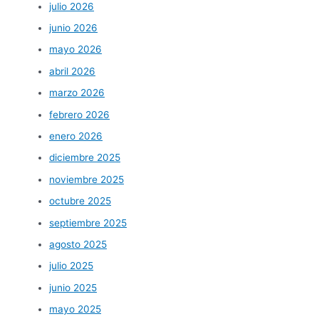
julio 2026
junio 2026
mayo 2026
abril 2026
marzo 2026
febrero 2026
enero 2026
diciembre 2025
noviembre 2025
octubre 2025
septiembre 2025
agosto 2025
julio 2025
junio 2025
mayo 2025