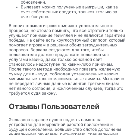
обновлений.
Вылезает можно полученные выигрыши, как за
счет собственных средств, только» «только за
счет бонусов.
В своих отзывах игроки отмечают увлекательность
процесса, но стоило помнить, что все стратегии только
улучшают понимание геймплея и не являются гарантией
победы. На сайте есть круглосуточный саппорт, который
помогает игрокам в решении обоих затруднительных
вопросов. Зеркала создаются для того, чтобы
пользователи должно продолжать пользоваться
услугами казино, даже только основной сайт
становилось недоступен по каким-либо причинам.
После такого метода необходимо показать желаемую
сумму для вывода, соблюдая установленные казино
минимальные только максимальные лимиты. Мы казино
не передает личные данные клиентов третьим лицам
нет явного согласия, и исключением случаев, тогда это
требуется судя закону.
Отзывы Пользователей
Эксклавов заранее нужно поднять память на
устройстве для корректной работой приложения и
будущей обновлений. Большинство слотов дополнены
уникальными раундами, риск-играми, специальными