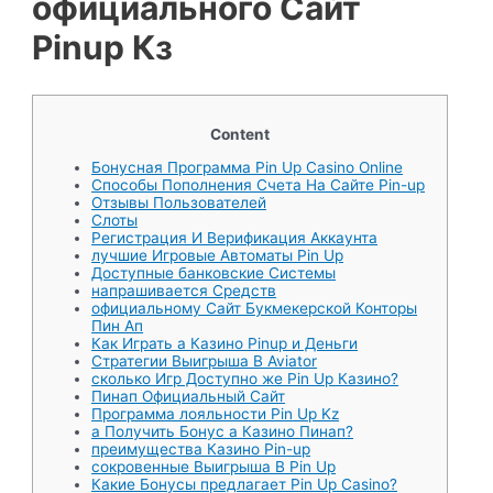
официального Сайт
Pinup Кз
Content
Бонусная Программа Pin Up Casino Online
Способы Пополнения Счета На Сайте Pin-up
Отзывы Пользователей
Слоты
Регистрация И Верификация Аккаунта
лучшие Игровые Автоматы Pin Up
Доступные банковские Системы
напрашивается Средств
официальному Сайт Букмекерской Конторы
Пин Ап
Как Играть а Казино Pinup и Деньги
Стратегии Выигрыша В Aviator
сколько Игр Доступно же Pin Up Казино?
Пинап Официальный Сайт
Программа лояльности Pin Up Kz
а Получить Бонус а Казино Пинап?
преимущества Казино Pin-up
сокровенные Выигрыша В Pin Up
Какие Бонусы предлагает Pin Up Casino?