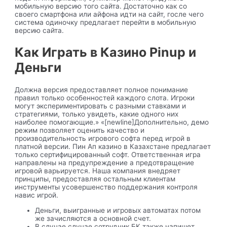
мобильную версию того сайта. Достаточно как со
своего смартфона или айфона идти на сайт, госле чего
система одиночку предлагает перейти в мобильную
версию сайта.
Как Играть в Казино Pinup и
Деньги
Должна версия предоставляет полное понимание
правил только особенностей каждого слота. Игроки
могут экспериментировать с разными ставками и
стратегиями, только увидеть, какие одного них
наиболее помогающие.» «[newline]Дополнительно, демо
режим позволяет оценить качество и
производительность игрового софта перед игрой в
платной версии. Пин Ап казино в Казахстане предлагает
только сертифицированный софт. Ответственная игра
направлены на предупреждение а предотвращение
игровой варьируется. Наша компания внедряет
принципы, предоставляя остальным клиентам
инструменты усовершенство поддержания контроля
навис игрой.
Деньги, выигранные и игровых автоматах потом
же зачисляются а основной счет.
В случае случае сотрудник БК также напишет,