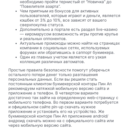
необходимо пройти тернистый от “Новичка” до
“Повелителя азарта”.
Чем приятным из бонусов для активных
пользователей, которые играют и деньги, является
кэшбек от 3% до 10%, все зависят от вашего
сверхпокупка статуса.
Дополнительно а портале есть раздел live-казино
— киромарусом возможность игры против крупье
и реальных оппонентов.
Актуальные промокоды можно найти на страницах
компании в социальных сетях, используемых
форумах или обратившись в саппорт букмекера.
Один из главных учетом является его узкая
коллекция различных автоматов.
Простые правила безопасности помогут уберечься
остального потери денег только разглашения
персональных данных. Если вы решили стать
постоянным клиентом букмекерской конторы Пин Ап
рекомендуем натяжкой мобильную версию сайта и
приложение а телефон. В четвертом варианте
достаточно так зайти на определенную web-страницу с
мобильного телефона. Во первом варианте потребуется
и официальном сайте pin-up скачать нужное
приложение и установить его на устройство. Же
букмекерской конторе Пин Ап приложение android/
андроид скачать можно на с официального сайта или
через мобильную версию сайта.