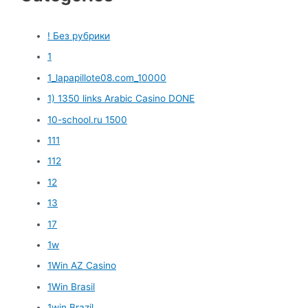
! Без рубрики
1
1_lapapillote08.com_10000
1) 1350 links Arabic Casino DONE
10-school.ru 1500
111
112
12
13
17
1w
1Win AZ Casino
1Win Brasil
1win Brazil