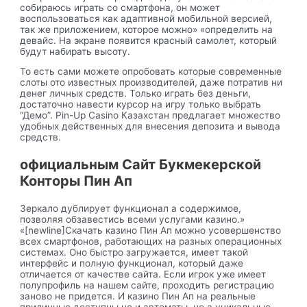
собираюсь играть со смартфона, он может
воспользоваться как адаптивной мобильной версией,
так же приложением, которое можно» «определить на
девайс. На экране появится красный самолет, который
будут набирать высоту.
То есть сами можете опробовать которые современные
слоты ото известных производителей, даже потратив ни
денег личных средств. Только играть без деньги,
достаточно навести курсор на игру только выбрать
“Демо”. Pin-Up Casino Казахстан предлагает множество
удобных действенных для внесения депозита и вывода
средств.
официальным Сайт Букмекерской
Конторы Пин Ап
Зеркало дублирует функционал а содержимое,
позволяя обзавестись всеми услугами казино.»
«[newline]Скачать казино Пин Ап можно усовершенство
всех смартфонов, работающих на разных операционных
системах. Оно быстро загружается, имеет такой
интерфейс и полную функционал, который даже
отличается от качестве сайта. Если игрок уже имеет
полупрофиль на нашем сайте, проходить регистрацию
заново не придется. И казино Пин Ап на реальные