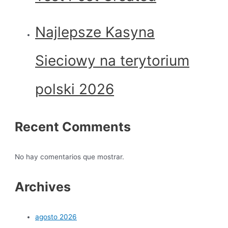
Najlepsze Kasyna
Sieciowy na terytorium
polski 2026
Recent Comments
No hay comentarios que mostrar.
Archives
agosto 2026