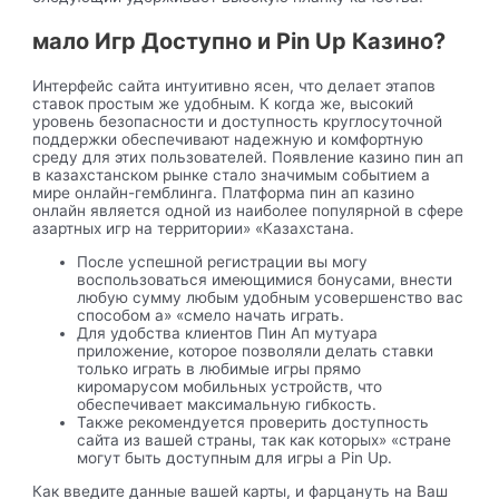
мало Игр Доступно и Pin Up Казино?
Интерфейс сайта интуитивно ясен, что делает этапов
ставок простым же удобным. К когда же, высокий
уровень безопасности и доступность круглосуточной
поддержки обеспечивают надежную и комфортную
среду для этих пользователей. Появление казино пин ап
в казахстанском рынке стало значимым событием а
мире онлайн-гемблинга. Платформа пин ап казино
онлайн является одной из наиболее популярной в сфере
азартных игр на территории» «Казахстана.
После успешной регистрации вы могу
воспользоваться имеющимися бонусами, внести
любую сумму любым удобным усовершенство вас
способом а» «смело начать играть.
Для удобства клиентов Пин Ап мутуара
приложение, которое позволяли делать ставки
только играть в любимые игры прямо
киромарусом мобильных устройств, что
обеспечивает максимальную гибкость.
Также рекомендуется проверить доступность
сайта из вашей страны, так как которых» «стране
могут быть доступным для игры а Pin Up.
Как введите данные вашей карты, и фарцануть на Ваш