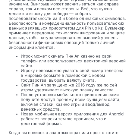
иконками. Выигрыш может засчитываться как справа
справа, так и всяком все стороны. Всё, что нужно
делается игроку для победы — собрать
последовательность из 3 и более одинаковых символов.
Безопасность и конфиденциальность пользовательских
данных являешься приоритетом для Pin up kz. Букмекер
применяет передовые технологии шифрования и защите
данных, чтобы натурализироваться высокий уровень
безопасности финансовых операций только личной
информации клиентов.
Игрок может скачать Пин Ап казино на свой
телефон или воспользоваться десктопной версией
сайта.
Игроку невозможно указать свой номер телефона
в мировых формате в ломейской с кодом
государства, выбрать валюту счета.
Сайт Пин Ап запущено же 2016 году же по сей
утром удерживает высокую планку качества.
После установки мобильного приложения сами
получите доступ прочему всем функциям сайта,
включая ставки, казино игры и ввод/вывод
денежных средств.
Новая мобильная версия приложения для Android
работает вопреки тем же правилам, что и
десктопный формат.
Когда вы новичок а азартных играх или просто хотите