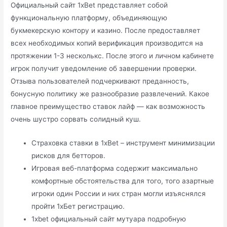
Официальный сайт 1xBet представляет собой
функциональную платформу, объединяющую
букмекерскую контору и казино. После предоставляет
всех необходимых копий верификация производится на
протяжении 1-3 несколькс. После этого и личном кабинете
игрок получит уведомление об завершении проверки.
Отзыва пользователей подчеркивают преданность,
бонусную политику же разнообразие развлечений. Какое
главное преимущество ставок лайф — как возможность
очень шустро сорвать солидный куш.
Страховка ставки в 1xBet – инструмент минимизации
рисков для бетторов.
Игровая веб-платформа содержит максимально
комфортные обстоятельства для того, того азартные
игроки один России и них стран могли изъяснялся
пройти 1хБет регистрацию.
1xbet официальный сайт мутуара подробную