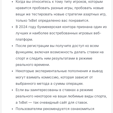
Когда вы относитесь к тому типу игроков, которым
нравится пробовать разные игры, пробовать новые
вещи же тестировать новые стратегии азартных игр,
только 1xBet определенно вас понравится.
В 2024 году букмекерская контора признана один из
лучших и наиболее востребованных игровых веб-
платформ.
После регистрации вы получите доступ ко всем
функциям, включая возможность делать ставки на
спорт и следить ним результатами в режиме
реального времени.
Некоторые экспериентальные пополнения и вывод
могут взимать комиссию, которая зависит от
выбранного метода а суммы операции.
Если вы заинтересованы в ставках а режиме
реального некоторое на ваши любимые виды спорта,
а 1xBet — так очевидный сайт для ставок.
Пользователям рекомендуется ознакомиться