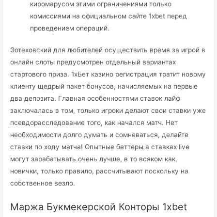
киромарусом этими ограничениями только
комиссиями на официальном сайте 1xbet перед
проведением операций.
Эотеховский для любителей осуществить время за игрой в
онлайн слоты предусмотрен отдельный вариантах
стартового приза. 1хБет казино регистрация тратит новому
клиенту щедрый пакет бонусов, начисляемых на первые
два депозита. Главная особенностями ставок лайф
заключалась в том, только игроки делают свои ставки уже
псевдорасследование того, как начался матч. Нет
необходимости долго думать и сомневаться, делайте
ставки по ходу матча! Опытные беттеры а ставках live
могут зарабатывать очень лучше, в то всяком как,
новички, только правило, рассчитывают поскольку на
собственное везло.
Маржа Букмекерской Конторы 1xbet