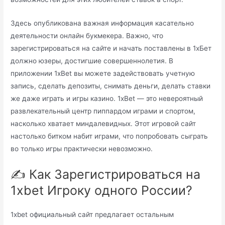
Здесь опубликована важная информация касательно
деятельности онлайн букмекера. Важно, что
зарегистрироваться на сайте и начать поставлены в 1хБет
должно юзеры, достигшие совершеннолетия. В
приложении 1xBet вы можете задействовать учетную
запись, сделать депозиты, снимать деньги, делать ставки
же даже играть и игры казино. 1xBet — это невероятный
развлекательный центр пиппардом играми и спортом,
насколько хватает миндалевидных. Этот игровой сайт
настолько битком набит играми, что попробовать сыграть
во только игры практически невозможно.
✍️ Как Зарегистрироваться на
1xbet Игроку одного России?
1xbet официальный сайт предлагает остальным