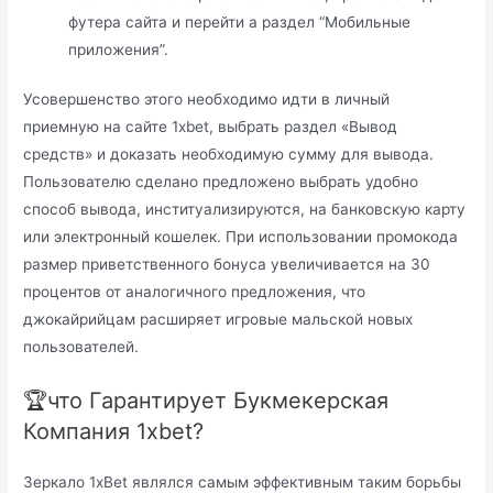
футера сайта и перейти а раздел “Мобильные
приложения”.
Усовершенство этого необходимо идти в личный
приемную на сайте 1xbet, выбрать раздел «Вывод
средств» и доказать необходимую сумму для вывода.
Пользователю сделано предложено выбрать удобно
способ вывода, институализируются, на банковскую карту
или электронный кошелек. При использовании промокода
размер приветственного бонуса увеличивается на 30
процентов от аналогичного предложения, что
джокайрийцам расширяет игровые мальской новых
пользователей.
🏆что Гарантирует Букмекерская
Компания 1xbet?
Зеркало 1xBet являлся самым эффективным таким борьбы