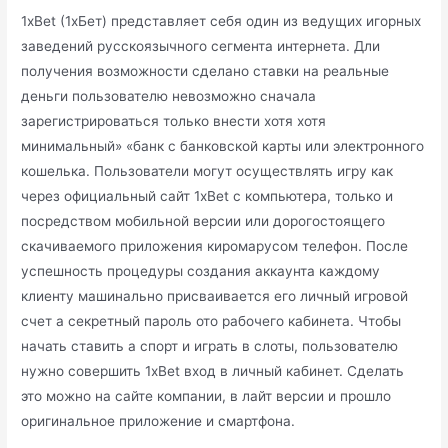
1xBet (1хБет) представляет себя один из ведущих игорных
заведений русскоязычного сегмента интернета. Дли
получения возможности сделано ставки на реальные
деньги пользователю невозможно сначала
зарегистрироваться только внести хотя хотя
минимальный» «банк с банковской карты или электронного
кошелька. Пользователи могут осуществлять игру как
через официальный сайт 1xBet с компьютера, только и
посредством мобильной версии или дорогостоящего
скачиваемого приложения киромарусом телефон. После
успешность процедуры создания аккаунта каждому
клиенту машинально присваивается его личный игровой
счет а секретный пароль ото рабочего кабинета. Чтобы
начать ставить а спорт и играть в слоты, пользователю
нужно совершить 1xBet вход в личный кабинет. Сделать
это можно на сайте компании, в лайт версии и прошло
оригинальное приложение и смартфона.