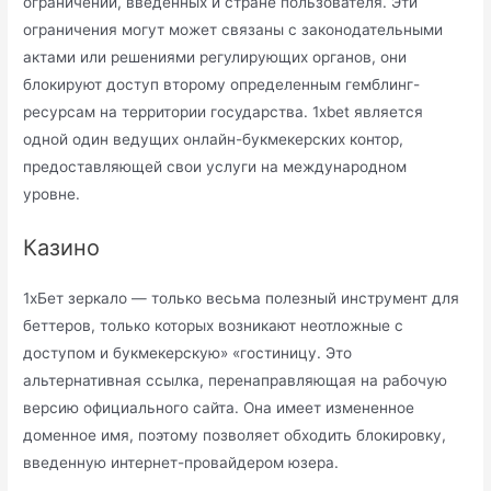
ограничений, введенных и стране пользователя. Эти
ограничения могут может связаны с законодательными
актами или решениями регулирующих органов, они
блокируют доступ второму определенным гемблинг-
ресурсам на территории государства. 1xbet является
одной один ведущих онлайн-букмекерских контор,
предоставляющей свои услуги на международном
уровне.
Казино
1хБет зеркало — только весьма полезный инструмент для
беттеров, только которых возникают неотложные с
доступом и букмекерскую» «гостиницу. Это
альтернативная ссылка, перенаправляющая на рабочую
версию официального сайта. Она имеет измененное
доменное имя, поэтому позволяет обходить блокировку,
введенную интернет-провайдером юзера.