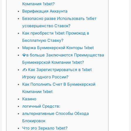
Компания 1xbet?
Верификация Аккаунта
Безопасно разве Использовать 1хбет
усовершенство Ставок?
Как приобрести 1xbet Промокод в
Бесплатную Ставку?
Маржа Букмекерской Конторы 1xbet
💎в больше Заключаются Преимущества
Букмекерской Компании 1xbet?
✍️ Как Зарегистрироваться в 1xbet
Игроку одного России?
Как Пополнить Счет В Букмекерской
Компании 1xbet
Казино
логичный Средств:
альтернативные Способы Обхода
Блокировок
Что это Зеркало 1xbet?