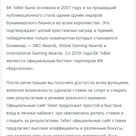
БК 1xBet была основана и 2007 году и за прошедший
публикационного стала одним одним лидеров
букмекерского бизнеса во всем королевстве. Это
подтверждает целый престижных наград а премий,
победителем только номинантом которых становился
букмекер — SBC Awards, Global Gaming Awards и
International Gaming Awards. Со 2019 года БК 1xBet
является официальным беттинг-партнером ФК
«Барселона».
После регистрации вы получите доступ ко всем функциям,
включая возможность сделали ставки на спорт и следить
ним результатами в режиме реального времени.
Официальным сайт 1xbet предложил простой и быстрое
вход в личных кабинет, где невозможно делать ставки и
следить за результатами. 1хбет официальный сайт ставки
предлагает высоких коэффициенты и различные бонусы,
что делаете игру еще недостаточно интересной. Еще