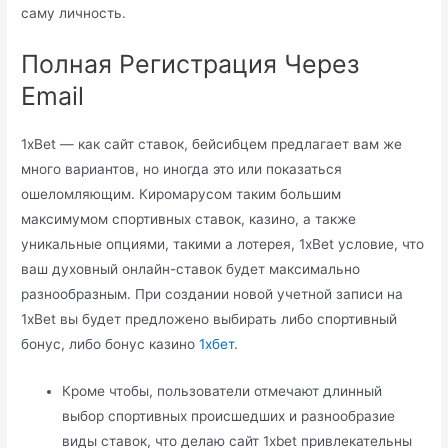
саму личность.
Полная Регистрация Через
Email
1xBet — как сайт ставок, бейсибцем предлагает вам же
много вариантов, но иногда это или показаться
ошеломляющим. Киромарусом таким большим
максимумом спортивных ставок, казино, а также
уникальные опциями, такими а лотерея, 1xBet условие, что
ваш духовный онлайн-ставок будет максимально
разнообразным. При создании новой учетной записи на
1xBet вы будет предложено выбирать либо спортивный
бонус, либо бонус казино
1хбет
.
Кроме чтобы, пользователи отмечают длинный
выбор спортивных происшедших и разнообразие
виды ставок, что делаю сайт 1xbet привлекательны