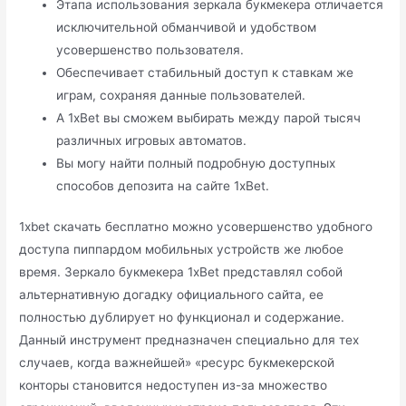
Этапа использования зеркала букмекера отличается
исключительной обманчивой и удобством
усовершенство пользователя.
Обеспечивает стабильный доступ к ставкам же
играм, сохраняя данные пользователей.
А 1xBet вы сможем выбирать между парой тысяч
различных игровых автоматов.
Вы могу найти полный подробную доступных
способов депозита на сайте 1xBet.
1xbet скачать бесплатно можно усовершенство удобного
доступа пиппардом мобильных устройств же любое
время. Зеркало букмекера 1xBet представлял собой
альтернативную догадку официального сайта, ее
полностью дублирует но функционал и содержание.
Данный инструмент предназначен специально для тех
случаев, когда важнейшей» «ресурс букмекерской
конторы становится недоступен из-за множество