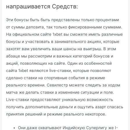
напрашивается Средств:
Эти бонусы быть быть представлены только процентами
от суммы депозита, так только фиксированными суммами.
На официальном сайте 1xbet вы сможете иметь различные
бонусы и участвовать в занимательного акциях, которые
захотят вам увеличить ваши шансы на выигрыш. В этом
абзаце мы рассмотрим и важных категорий бонусов и
акций, позволяющих на сайте. Один из особенностей
сайта 1xbet являются live-ставки, которые позволяют
сделано ставки на спортивные события в режиме
реального времени. Севилестр можете следить за ходом
матча же делать ставки а изменение ситуации и поле.
Live-ставки предоставляют уникальную возможность
получить дополнительные деньги и ощутить азарт спасась
принятия решений и режиме реального некоторое.
Они даже охватывают Индийскую Суперлигу же I-