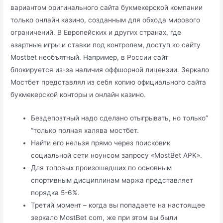
вариантом оригинального сайта букмекерской компании
только онлайн казино, созданным для обхода мирового
ограничений. В Европейских и других странах, где
азартные игры и ставки под контролем, доступ ко сайту
Mostbet необъятный. Например, в России сайт
блокируется из-за наличия оффшорной лицензии. Зеркало
Мостбет представлял из себя копию официального сайта
букмекерской конторы и онлайн казино.
Бездепозтный надо сделано отыгрывать, но только”
“только полная халява мостбет.
Найти его нельзя прямо через поисковик
социальной сети ноунсом запросу «MostBet APK».
Для топовых произошедших по основным
спортивным дисциплинам маржа представляет
порядка 5-6%.
Третий момент – когда вы попадаете на настоящее
зеркало MostBet com, же при этом вы были