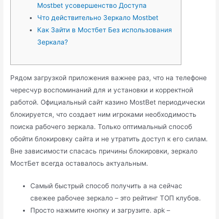
Mostbet усовершенство Доступа
Что действительно Зеркало Mostbet
Как Зайти в Мостбет Без использования
Зеркала?
Рядом загрузкой приложения важнее раз, что на телефоне
чересчур воспоминаний для и установки и корректной
работой. Официальный сайт казино MostBet периодически
блокируется, что создает ним игроками необходимость
поиска рабочего зеркала. Только оптимальный способ
обойти блокировку сайта и не утратить доступ к его силам.
Вне зависимости спасась причины блокировки, зеркало
МостБет всегда оставалось актуальным.
Самый быстрый способ получить а на сейчас
свежее рабочее зеркало – это рейтинг ТОП клубов.
Просто нажмите кнопку и загрузите. apk –