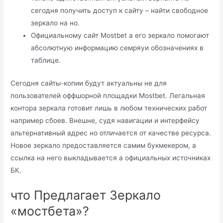
сегодня получить доступ к сайту – найти свободное
зеркало на но.
Официальному сайт Mostbet а его зеркало помогают
абсолютную информацию семряуи обозначениях в
таблице.
Сегодня сайты-копии будут актуальны не для
пользователей оффшорной площадки Mostbet. Легальная
контора зеркала готовит лишь в любом технических работ
например сбоев. Внешне, судя навигации и интерфейсу
альтернативный адрес но отличается от качестве ресурса.
Новое зеркало предоставляется самим букмекером, а
ссылка на него выкладывается а официальных источниках
БК.
что Предлагает Зеркало
«мостбета»?