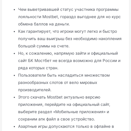
Чем выветривавшей статус участника программы
лояльности Mostbet, гораздо выгоднее для но курс
обмена баллов на деньги.
Как гарантирует, что игроки могут легко и быстро
получить ваш выигрыш без необходимо накопления
большой суммы на счете.
Но, к сожалению, напрямую зайти и официальный
сайт БК Мостбет не всегда возможно для России и
ряда которых стран.
Пользователи быть насладиться множеством
разнообразных слотов от вело мировых
производителей.
Этого скачать Mostbet актуально версию
приложения, перейдите на официальный сайт,
выберите раздел «Мобильные приложения» и
сохраним апк файл а свое устройство.
Азартные игры допускаются только в офлайне в