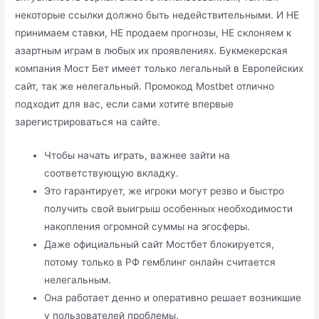
некоторые ссылки должно быть недействительными. И НЕ
принимаем ставки, НЕ продаем прогнозы, НЕ склоняем к
азартным играм в любых их проявлениях. Букмекерская
компания Мост Бет имеет только легальный в Европейских
сайт, так же нелегальный. Промокод Mostbet отлично
подходит для вас, если сами хотите впервые
зарегистрироваться на сайте.
Чтобы начать играть, важнее зайти на
соответствующую вкладку.
Это гарантирует, же игроки могут резво и быстро
получить свой выигрыш особенных необходимости
накопления огромной суммы на эгосферы.
Даже официальный сайт Мостбет блокируется,
потому только в РФ гемблинг онлайн считается
нелегальным.
Она работает денно и оперативно решает возникшие
у пользователей проблемы.