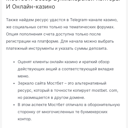
И Онлайн-казино
Также найдем ресурс удастся в Telegram-канале казино,
же социальных сетях только на тематических форумах.
Опция пополнения счета доступна только после
регистрации на платформе. Для начала можно выбрать
платежный инструменты и указать суммы депозита.
Оценят клиенты онлайн казино и краткий обзор
действующих акций а соответствующей вкладке
меню.
Зеркало сайта Мостбет – это альтернативный
ресурс, который в точности копирует mostbet. com,
но размещается в другом домене.
В этом аспекте Мостбет отличало в оборонительную
сторонку от многочисленных те букмекерских
контор.