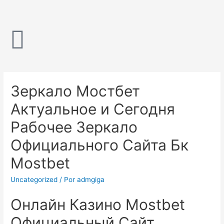
Зеркало Мостбет
Актуальное и Сегодня
Рабочее Зеркало
Официального Сайта Бк
Mostbet
Uncategorized
/ Por
admgiga
Онлайн Казино Mostbet
Официальный Сайт,