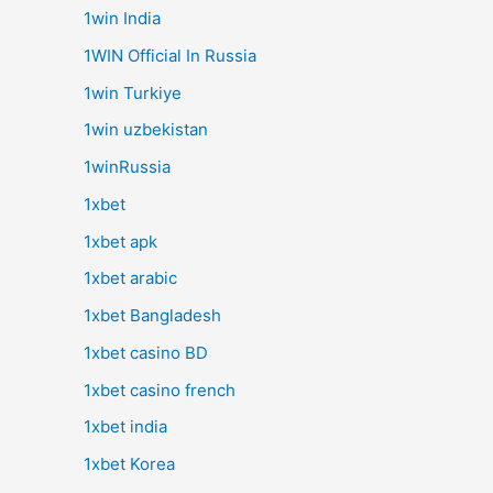
1win India
1WIN Official In Russia
1win Turkiye
1win uzbekistan
1winRussia
1xbet
1xbet apk
1xbet arabic
1xbet Bangladesh
1xbet casino BD
1xbet casino french
1xbet india
1xbet Korea