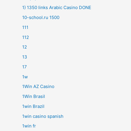
1) 1350 links Arabic Casino DONE
10-school.ru 1500
111
112
12
13
17
1w
1Win AZ Casino
1Win Brasil
1win Brazil
1win casino spanish
1win fr