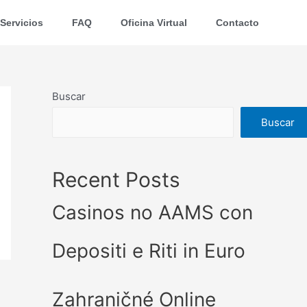
Servicios
FAQ
Oficina Virtual
Contacto
Buscar
Buscar
Recent Posts
Casinos no AAMS con
Depositi e Riti in Euro
Zahraničné Online