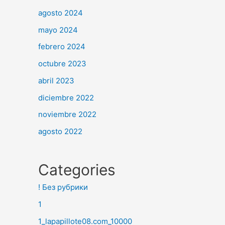
agosto 2024
mayo 2024
febrero 2024
octubre 2023
abril 2023
diciembre 2022
noviembre 2022
agosto 2022
Categories
! Без рубрики
1
1_lapapillote08.com_10000