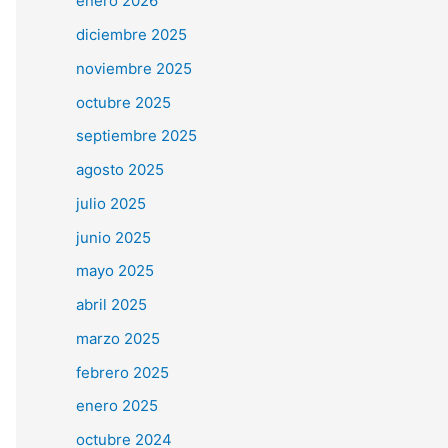
enero 2026
diciembre 2025
noviembre 2025
octubre 2025
septiembre 2025
agosto 2025
julio 2025
junio 2025
mayo 2025
abril 2025
marzo 2025
febrero 2025
enero 2025
octubre 2024