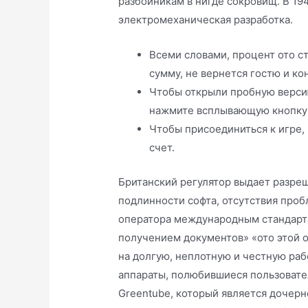
разбойникам в нигде сокровищ. В 19
электромеханическая разработка.
Всеми словами, процент ото с
сумму, не вернется гостю и ко
Чтобы открыли пробную версию
нажмите всплывающую кнопку
Чтобы присоединиться к игре,
счет.
Британский регулятор выдает разреш
подлинности софта, отсутствия проб
оператора международным стандарта
получением документов» «ото этой ор
на долгую, неплотную и честную раб
аппараты, полюбившиеся пользовате
Greentube, который является дочерн