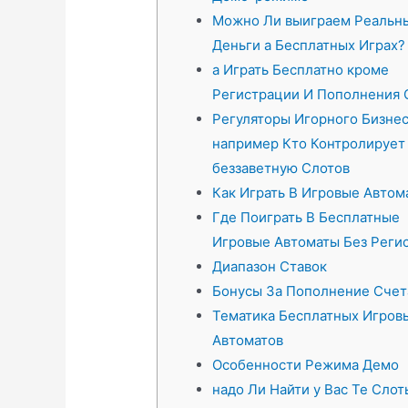
Можно Ли выиграем Реальн
Деньги а Бесплатных Играх?
а Играть Бесплатно кроме
Регистрации И Пополнения 
Регуляторы Игорного Бизне
например Кто Контролирует
беззаветную Слотов
Как Играть В Игровые Автом
Где Поиграть В Бесплатные
Игровые Автоматы Без Реги
Диапазон Ставок
Бонусы За Пополнение Счет
Тематика Бесплатных Игров
Автоматов
Особенности Режима Демо
надо Ли Найти у Вас Те Слот