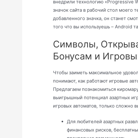
внедрили технологию «Progressive W
значок сайта в рабочий стол моего т
добавленного значка, он станет смо
того что вы используешь – Android та
Символы, Открыв
Бонусам и Игровы
Чтобы заиметь максимальное удоволь
понимают, как работают игровые авт
Предлагаем познакомиться киромару
выигрышный потенциал азартных игр.
игровых автоматов, только сложно 
Для любителей азартных развл
финансовых рисков, бесплатны