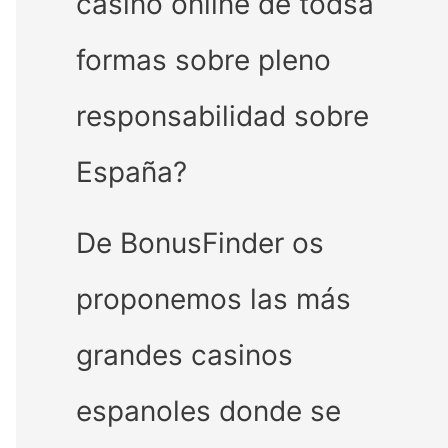
casino online de todsa
formas sobre pleno
responsabilidad sobre
España?
De BonusFinder os
proponemos las más
grandes casinos
espanoles donde se