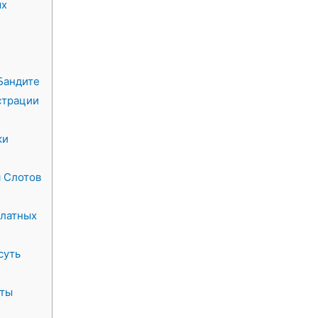
ых
Бандите
страции
ки
 Слотов
платных
суть
аты