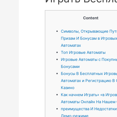
Content
Символы, Открывающие Пут
Призам И Бонусам в Игровы
Автоматах
Топ Игровые Автоматы
Игровые Автоматы с Покуп
Бонусами
Бонусы В Бесплатных Игров
Автоматах и Регистрацию В
Казино
Как начнем Играть» «в Игро
Автоматы Онлайн На Нашем 
преимущества И Недостатки
Демо-режиме