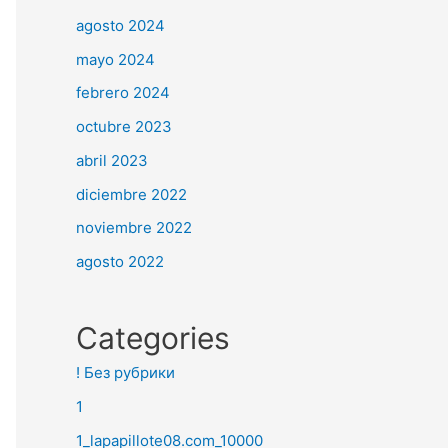
agosto 2024
mayo 2024
febrero 2024
octubre 2023
abril 2023
diciembre 2022
noviembre 2022
agosto 2022
Categories
! Без рубрики
1
1_lapapillote08.com_10000