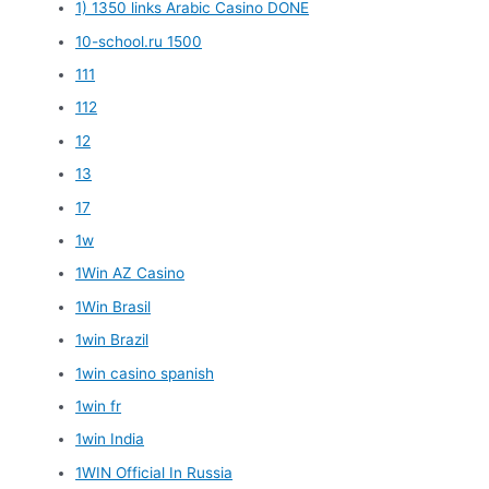
1) 1350 links Arabic Casino DONE
10-school.ru 1500
111
112
12
13
17
1w
1Win AZ Casino
1Win Brasil
1win Brazil
1win casino spanish
1win fr
1win India
1WIN Official In Russia