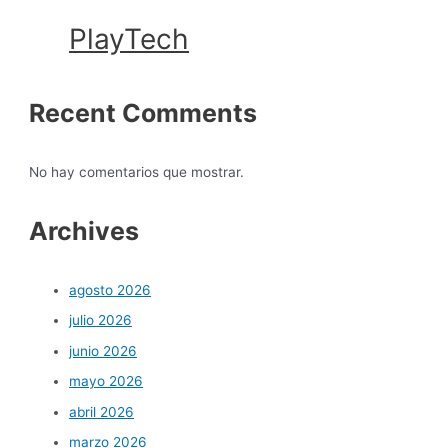
PlayTech
Recent Comments
No hay comentarios que mostrar.
Archives
agosto 2026
julio 2026
junio 2026
mayo 2026
abril 2026
marzo 2026