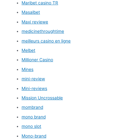
Maribet casino TR
Masalbet
Maxi reviewe
medicinethroughtime
meilleurs casino en ligne
Melbet
Millioner Casino
Mines
mini-review
Mini-reviews
Mission Uncrossable
mombrand
mono brand
mono slot
Mono-brand