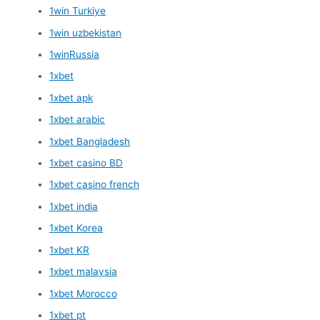
1win Turkiye
1win uzbekistan
1winRussia
1xbet
1xbet apk
1xbet arabic
1xbet Bangladesh
1xbet casino BD
1xbet casino french
1xbet india
1xbet Korea
1xbet KR
1xbet malaysia
1xbet Morocco
1xbet pt