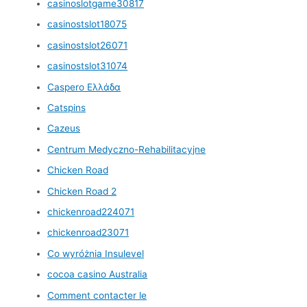
casinoslotgame30817
casinostslot18075
casinostslot26071
casinostslot31074
Caspero Ελλάδα
Catspins
Cazeus
Centrum Medyczno-Rehabilitacyjne
Chicken Road
Chicken Road 2
chickenroad224071
chickenroad23071
Co wyróżnia Insulevel
cocoa casino Australia
Comment contacter le