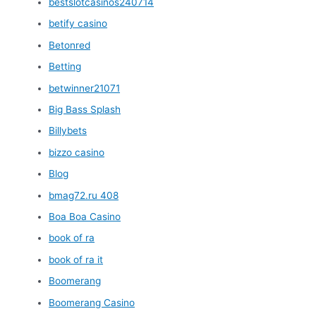
bestslotcasinos240714
betify casino
Betonred
Betting
betwinner21071
Big Bass Splash
Billybets
bizzo casino
Blog
bmag72.ru 408
Boa Boa Casino
book of ra
book of ra it
Boomerang
Boomerang Casino