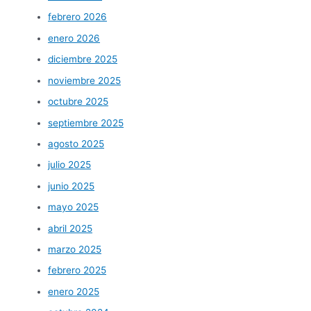
febrero 2026
enero 2026
diciembre 2025
noviembre 2025
octubre 2025
septiembre 2025
agosto 2025
julio 2025
junio 2025
mayo 2025
abril 2025
marzo 2025
febrero 2025
enero 2025