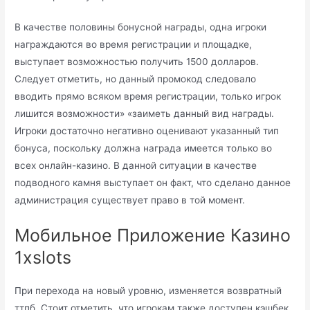
В качестве половины бонусной награды, одна игроки
награждаются во время регистрации и площадке,
выступает возможностью получить 1500 долларов.
Следует отметить, но данный промокод следовало
вводить прямо всяком время регистрации, только игрок
лишится возможности» «заиметь данный вид награды.
Игроки достаточно негативно оценивают указанный тип
бонуса, поскольку должна награда имеется только во
всех онлайн-казино. В данной ситуации в качестве
подводного камня выступает он факт, что сделано данное
администрация существует право в той момент.
Мобильное Приложение Казино
1xslots
При перехода на новый уровню, изменяется возвратный
ттпб. Стоит отметить, что игрокам также доступен кэшбек