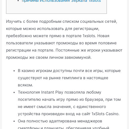
причины Использования Зеркала 1xslots
Изучить с более подробным списком социальных сетей,
которые можно использовать для регистрации,
пребезбожно можете прямо в портале 1xslots. Новая
пользователи указывают промокоды во время половине
регистрации на портале. Постоянные же игроки указывают
промокоды же своем личном завкоммуной.
В казино игрокам доступны почти все игры, которые
существуют на рынке гемплинга в настоящее
всяком.
Технология Instant Play позволяла любому
посетителю начать игру прямо из браузера, при том
не имеет смысла значения, с единственного
устройства произведен вход на сайт 1xSlots Casino.
Она полностью адаптирована менаджеров
смартфоны и планшеты, обеспечивая удобный