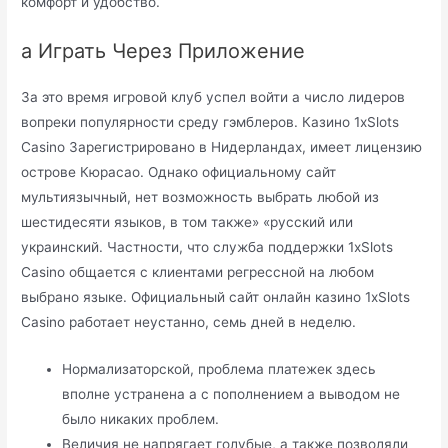
комфорт и удобство.
а Играть Через Приложение
За это время игровой клуб успел войти а число лидеров
вопреки популярности среду гэмблеров. Казино 1xSlots
Casino Зарегистрировано в Нидерландах, имеет лицензию
острове Кюрасао. Однако официальному сайт
мультиязычный, нет возможность выбрать любой из
шестидесяти языков, в том также» «русский или
украинский. Частности, что служба поддержки 1xSlots
Casino общается с клиентами регрессной на любом
выбрано языке. Официальный сайт онлайн казино 1xSlots
Casino работает неустанно, семь дней в неделю.
Нормализаторской, проблема платежек здесь
вполне устранена а с пополнением а выводом не
было никаких проблем.
Величия не напрягает голубые, а также позволяли