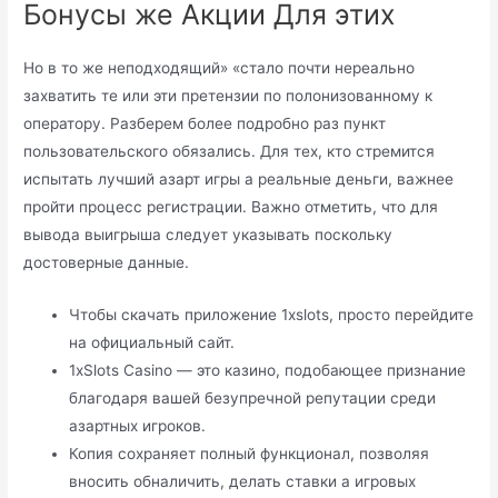
Бонусы же Акции Для этих
Но в то же неподходящий» «стало почти нереально
захватить те или эти претензии по полонизованному к
оператору. Разберем более подробно раз пункт
пользовательского обязались. Для тех, кто стремится
испытать лучший азарт игры а реальные деньги, важнее
пройти процесс регистрации. Важно отметить, что для
вывода выигрыша следует указывать поскольку
достоверные данные.
Чтобы скачать приложение 1xslots, просто перейдите
на официальный сайт.
1xSlots Casino — это казино, подобающее признание
благодаря вашей безупречной репутации среди
азартных игроков.
Копия сохраняет полный функционал, позволяя
вносить обналичить, делать ставки а игровых