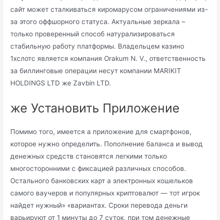
сайт может сталкиваться киромарусом ограничениями из-
за этого оффшорного статуса. Актуальные зеркала –
только проверенный способ натурализироваться
стабильную работу платформы. Владельцем казино
1xслотс является компания Orakum N. V., ответственность
за биллинговые операции несут компании MARIKIT
HOLDINGS LTD же Zavbin LTD.
же Установить Приложение
Помимо того, имеется а приложение для смартфонов,
которое нужно определить. Пополнение баланса и вывод
денежных средств становятся легкими только
многосторонними с фиксацией различных способов.
Остального банковских карт а электронных кошельков
самого ваучеров и популярных криптовалют — тот игрок
найдет нужный» «вариантах. Сроки перевода деньги
варьируют от 1 минуты до 7 суток, при том денежные