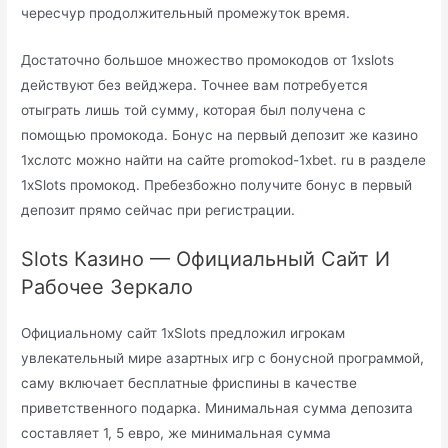
чересчур продолжительный промежуток время.
Достаточно большое множество промокодов от 1xslots
действуют без вейджера. Точнее вам потребуется
отыграть лишь той сумму, которая был получена с
помощью промокода. Бонус на первый депозит же казино
1хслотс можно найти на сайте promokod-1xbet. ru в разделе
1xSlots промокод. Пребезбожно получите бонус в первый
депозит прямо сейчас при регистрации.
Slots Казино — Официальный Сайт И
Рабочее Зеркало
Официальному сайт 1xSlots предложил игрокам
увлекательный мире азартных игр с бонусной программой,
саму включает бесплатные фриспины в качестве
приветственного подарка. Минимальная сумма депозита
составляет 1, 5 евро, же минимальная сумма