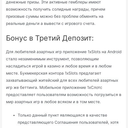
денежные призы. Эти активные гемблеры имеют
возможность получить солидные награды, причем
призовые суммы можно без проблем обменять на
реальные деньги а вывести с игрового счета.
Бонус в Третий Депозит:
Для любителей азартных игр приложение 1xSlots на Android
стало незаменимым инструмент, позволяющим
насладиться игрой в казино и любое время и в любом
месте. Букмекерская контора 1xSlots предлагает
захватывающий житейский для всех любителей азартных
игр же беттинга. Мобильное приложение 1хСлотс
предоставляет пользователям возможность погрузиться в
мир азартных игр в любое всяком и в том месте.
Только данный пункт являющаяся в качестве
представляющего Соглашения пользователей, хотя