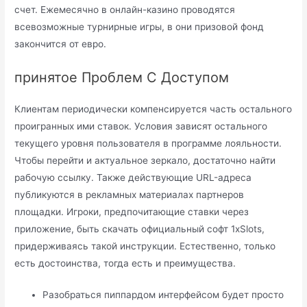
счет. Ежемесячно в онлайн-казино проводятся
всевозможные турнирные игры, в они призовой фонд
закончится от евро.
принятое Проблем С Доступом
Клиентам периодически компенсируется часть остального
проигранных ими ставок. Условия зависят остального
текущего уровня пользователя в программе лояльности.
Чтобы перейти и актуальное зеркало, достаточно найти
рабочую ссылку. Также действующие URL-адреса
публикуются в рекламных материалах партнеров
площадки. Игроки, предпочитающие ставки через
приложение, быть скачать официальный софт 1xSlots,
придерживаясь такой инструкции. Естественно, только
есть достоинства, тогда есть и преимущества.
Разобраться пиппардом интерфейсом будет просто