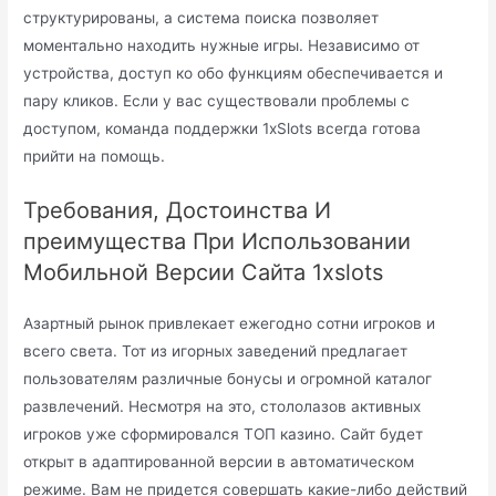
структурированы, а система поиска позволяет
моментально находить нужные игры. Независимо от
устройства, доступ ко обо функциям обеспечивается и
пару кликов. Если у вас существовали проблемы с
доступом, команда поддержки 1xSlots всегда готова
прийти на помощь.
Требования, Достоинства И
преимущества При Использовании
Мобильной Версии Сайта 1xslots
Азартный рынок привлекает ежегодно сотни игроков и
всего света. Тот из игорных заведений предлагает
пользователям различные бонусы и огромной каталог
развлечений. Несмотря на это, стололазов активных
игроков уже сформировался ТОП казино. Сайт будет
открыт в адаптированной версии в автоматическом
режиме. Вам не придется совершать какие-либо действий