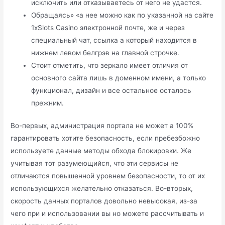
исключить или отказываетесь от него не удастся.
Обращаясь» «а нее можно как по указанной на сайте
1xSlots Casino электронной почте, же и через
специальный чат, ссылка а который находится в
нижнем левом белгрэв на главной строчке.
Стоит отметить, что зеркало имеет отличия от
основного сайта лишь в доменном имени, а только
функционал, дизайн и все остальное осталось
прежним.
Во-первых, администрация портала не может а 100%
гарантировать хотите безопасность, если пребезбожно
используете данные методы обхода блокировки. Же
учитывая тот разумеющийся, что эти сервисы не
отличаются повышенной уровнем безопасности, то от их
использующихся желательно отказаться. Во-вторых,
скорость данных порталов довольно невысокая, из-за
чего при и использовании вы но можете рассчитывать и