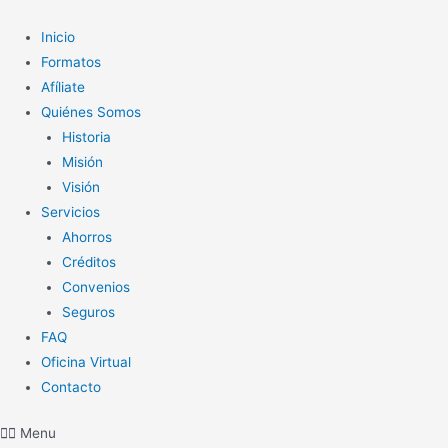
Ir
al
Inicio
contenido
Formatos
Afíliate
Quiénes Somos
Historia
Misión
Visión
Servicios
Ahorros
Créditos
Convenios
Seguros
FAQ
Oficina Virtual
Contacto
Menu