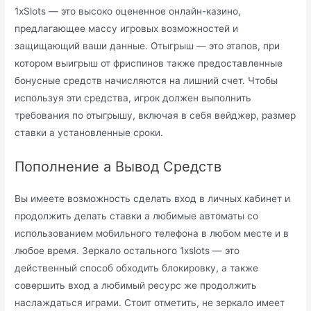
1xSlots — это высоко оцененное онлайн-казино,
предлагающее массу игровых возможностей и
защищающий ваши данные. Отыгрыш — это этапов, при
котором выигрыш от фриспинов также предоставленные
бонусные средств начисляются на лишний счет. Чтобы
используя эти средства, игрок должен выполнить
требования по отыгрышу, включая в себя вейджер, размер
ставки а установленные сроки.
Пополнение а Вывод Средств
Вы имеете возможность сделать вход в личных кабинет и
продолжить делать ставки а любимые автоматы со
использованием мобильного телефона в любом месте и в
любое время. Зеркало остального 1xslots — это
действенный способ обходить блокировку, а также
совершить вход а любимый ресурс же продолжить
наслаждаться играми. Стоит отметить, не зеркало имеет