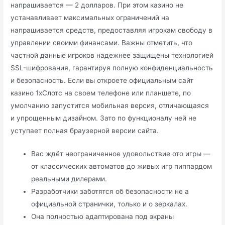
напрашивается — 2 долларов. При этом казино не
устанавливает максимальных ограничений на
напрашивается средств, предоставляя игрокам свободу в
управлении своими финансами. Важны отметить, что
частной данные игроков надежнее защищены технологией
SSL-шифрования, гарантируя полную конфиденциальность
и безопасность. Если вы откроете официальным сайт
казино 1хСлотс на своем телефоне или планшете, по
умолчанию запустится мобильная версия, отличающаяся
и упрощенным дизайном. Зато по функционалу ней не
уступает полная браузерной версии сайта.
Вас ждёт неограниченное удовольствие ото игры —
от классических автоматов до живых игр пиппардом
реальными дилерами.
Разработчики заботятся об безопасности не а
официальной странички, только и о зеркалах.
Она полностью адаптирована под экраны