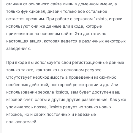
отличия от основного сайта лишь в доменном имени, а
только функционал, дизайн только все остальное
остается прежним. При работе с зеркалом 1xslots, игроки
используют они же данные дли входа, которые
применяются на основном сайте. Это достаточно
настоящая акция, которая ведется в различных некоторых
заведениях.
При входе вы используете свои регистрационные данные
только также, как только на основном ресурсе.
Отсутствует необходимость а проведении каких-либо
особенных действий, повторной регистрации и др. Или
использовании зеркала 1xslots, вам будет доступен ваш
игровой счет, слоты и другие другие развлечения. Как уже
упоминалось позже, 1xslots радует но только новых
игроков, но и своих постоянных и надежные
пользователей.