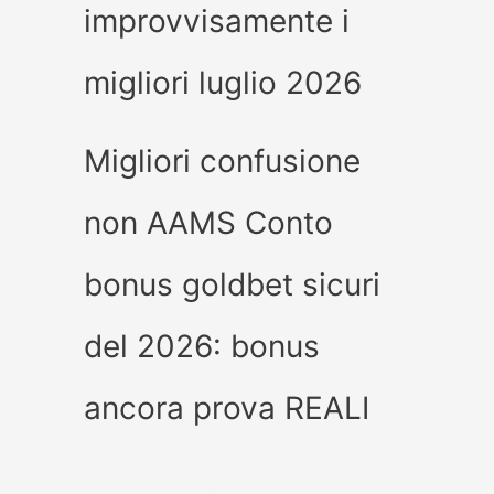
improvvisamente i
migliori luglio 2026
Migliori confusione
non AAMS Conto
bonus goldbet sicuri
del 2026: bonus
ancora prova REALI