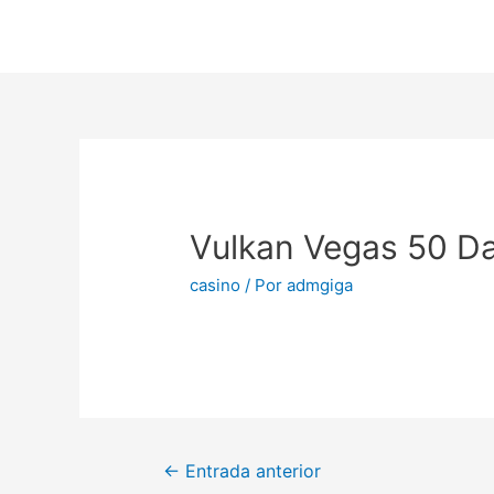
Vulkan Vegas 50 D
casino
/ Por
admgiga
←
Entrada anterior