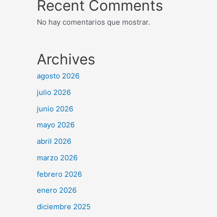
Recent Comments
No hay comentarios que mostrar.
Archives
agosto 2026
julio 2026
junio 2026
mayo 2026
abril 2026
marzo 2026
febrero 2026
enero 2026
diciembre 2025