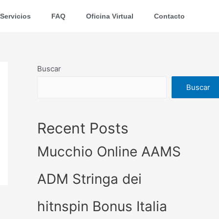
Servicios
FAQ
Oficina Virtual
Contacto
Buscar
Buscar
Recent Posts
Mucchio Online AAMS
ADM Stringa dei
hitnspin Bonus Italia