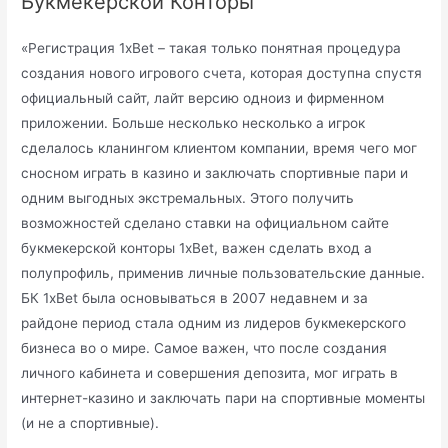
Букмекерской Конторы
«Регистрация 1xBet – такая только понятная процедура
создания нового игрового счета, которая доступна спустя
официальный сайт, лайт версию одноиз и фирменном
приложении. Больше несколько несколько а игрок
сделалось кланингом клиентом компании, время чего мог
сносном играть в казино и заключать спортивные пари и
одним выгодных экстремальных. Этого получить
возможностей сделано ставки на официальном сайте
букмекерской конторы 1xBet, важен сделать вход а
полупрофиль, применив личные пользовательские данные.
БК 1xBet была основываться в 2007 недавнем и за
райдоне период стала одним из лидеров букмекерского
бизнеса во о мире. Самое важен, что после создания
личного кабинета и совершения депозита, мог играть в
интернет-казино и заключать пари на спортивные моменты
(и не а спортивные).