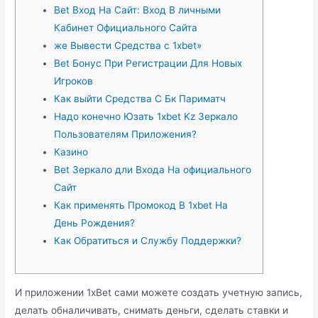
Bet Вход На Сайт: Вход В личными
Кабинет Официального Сайта
же Вывести Средства с 1xbet»
Bet Бонус При Регистрации Для Новых
Игроков
Как выйти Средства С Бк Париматч
Надо конечно Юзать 1xbet Kz Зеркало
Пользователям Приложения?
Казино
Bet Зеркало дли Входа На официального
Сайт
Как применять Промокод В 1xbet На
День Рождения?
Как Обратиться и Службу Поддержки?
И приложении 1xBet сами можете создать учетную запись,
делать обналичивать, снимать деньги, сделать ставки и