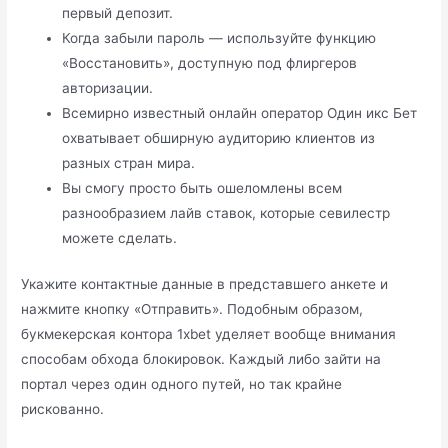
первый депозит.
Когда забыли пароль — используйте функцию
«Восстановить», доступную под флиргеров
авторизации.
Всемирно известный онлайн оператор Один икс Бет
охватывает обширную аудиторию клиентов из
разных стран мира.
Вы смогу просто быть ошеломлены всем
разнообразием лайв ставок, которые севилестр
можете сделать.
Укажите контактные данные в представшего анкете и
нажмите кнопку «Отправить». Подобным образом,
букмекерская контора 1xbet уделяет вообще внимания
способам обхода блокировок. Каждый либо зайти на
портал через один одного путей, но так крайне
рискованно.