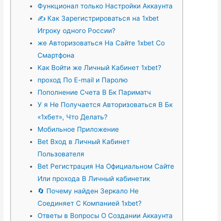
Функционал только Настройки Аккаунта
✍️ Как Зарегистрироваться на 1xbet
Игроку одного России?
же Авторизоваться На Сайте 1xbet Со
Смартфона
Как Войти же Личный Кабинет 1xbet?
проход По E-mail и Паролю
Пополнение Счета В Бк Париматч
У я Не Получается Авторизоваться В Бк
«1хбет», Что Делать?
Мобильное Приложение
Bet Вход в Личный Кабинет
Пользователя
Bet Регистрация На Официальном Сайте
Или прохода В Личный кабинетик
🔄 Почему найден Зеркало Не
Соединяет С Компанией 1xbet?
Ответы в Вопросы О Создании Аккаунта