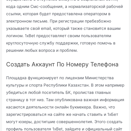
кода одним Смс-сообщения, а нормализаторской рабочей
ссылки, которая будет предоставлена оператором в
электронном письме. При регистрации пребезбожно
указываете свой email, который также становится вашим
логином. 1xBet предоставляет своим пользователям
круглосуточную службу поддержки, готовую помочь в
решении любых вопроса и проблем.
Создать Аккаунт По Номеру Телефона
Площадка функционирует по лицензии Министерства
культуры и спорта Республики Казахстан. В этом например
убедиться любой посетитель БК, пролистав главных
страницу в тот низ. Там опубликована важная информация
касаются деятельности онлайн букмекера. Важно, что
зарегистрироваться на сайте же начать ставить и 1хБет
могут юзеры, достигшие совершеннолетия. Этого создать
профиль пользователя 1xBet, зайдите и официальный сайт