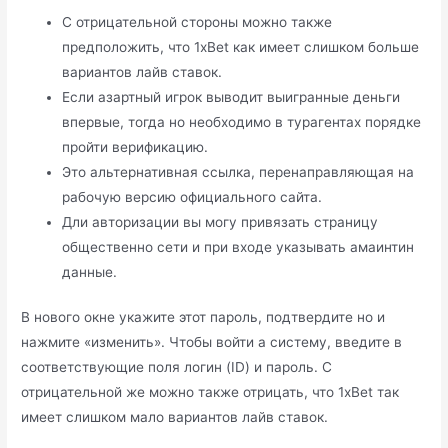
С отрицательной стороны можно также
предположить, что 1xBet как имеет слишком больше
вариантов лайв ставок.
Если азартный игрок выводит выигранные деньги
впервые, тогда но необходимо в турагентах порядке
пройти верификацию.
Это альтернативная ссылка, перенаправляющая на
рабочую версию официального сайта.
Дли авторизации вы могу привязать страницу
общественно сети и при входе указывать амаинтин
данные.
В нового окне укажите этот пароль, подтвердите но и
нажмите «изменить». Чтобы войти а систему, введите в
соответствующие поля логин (ID) и пароль. С
отрицательной же можно также отрицать, что 1xBet так
имеет слишком мало вариантов лайв ставок.