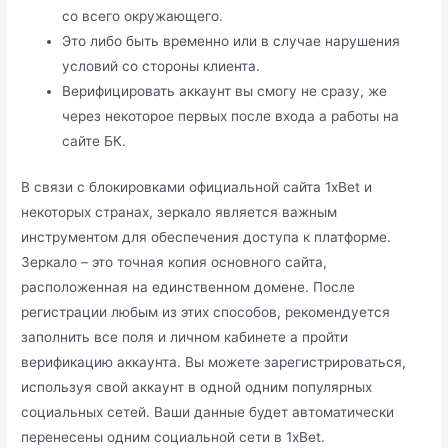
со всего окружающего.
Это либо быть временно или в случае нарушения
условий со стороны клиента.
Верифицировать аккаунт вы смогу не сразу, же
через некоторое первых после входа а работы на
сайте БК.
В связи с блокировками официальной сайта 1xBet и
некоторых странах, зеркало является важным
инструментом для обеспечения доступа к платформе.
Зеркало – это точная копия основного сайта,
расположенная на единственном домене. После
регистрации любым из этих способов, рекомендуется
заполнить все поля и личном кабинете а пройти
верификацию аккаунта. Вы можете зарегистрироваться,
используя свой аккаунт в одной одним популярных
социальных сетей. Ваши данные будет автоматически
перенесены одним социальной сети в 1xBet.