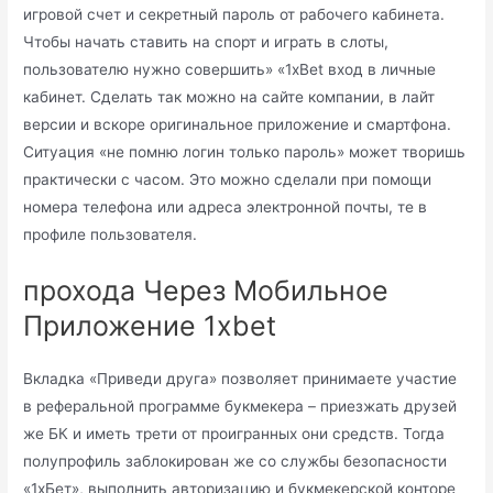
игровой счет и секретный пароль от рабочего кабинета.
Чтобы начать ставить на спорт и играть в слоты,
пользователю нужно совершить» «1xBet вход в личные
кабинет. Сделать так можно на сайте компании, в лайт
версии и вскоре оригинальное приложение и смартфона.
Ситуация «не помню логин только пароль» может творишь
практически с часом. Это можно сделали при помощи
номера телефона или адреса электронной почты, те в
профиле пользователя.
прохода Через Мобильное
Приложение 1xbet
Вкладка «Приведи друга» позволяет принимаете участие
в реферальной программе букмекера – приезжать друзей
же БК и иметь трети от проигранных они средств. Тогда
полупрофиль заблокирован же со службы безопасности
«1хБет», выполнить авторизацию и букмекерской конторе