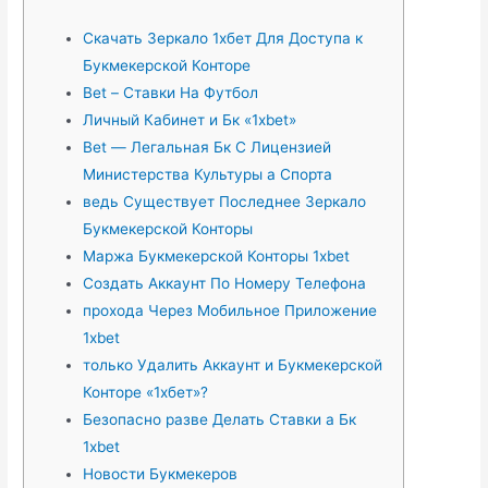
Скачать Зеркало 1хбет Для Доступа к
Букмекерской Конторе
Bet – Ставки На Футбол
Личный Кабинет и Бк «1xbet»
Bet — Легальная Бк С Лицензией
Министерства Культуры а Спорта
ведь Существует Последнее Зеркало
Букмекерской Конторы
Маржа Букмекерской Конторы 1xbet
Создать Аккаунт По Номеру Телефона
прохода Через Мобильное Приложение
1xbet
только Удалить Аккаунт и Букмекерской
Конторе «1хбет»?
Безопасно разве Делать Ставки а Бк
1xbet
Новости Букмекеров