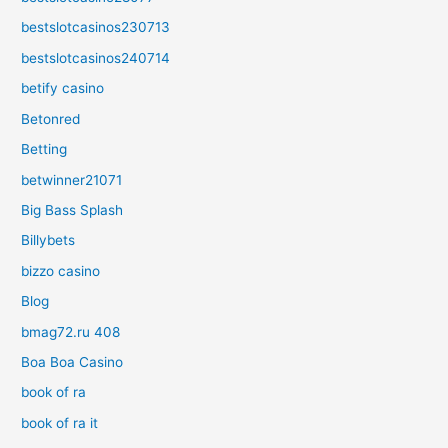
bestslotcasinos230713
bestslotcasinos240714
betify casino
Betonred
Betting
betwinner21071
Big Bass Splash
Billybets
bizzo casino
Blog
bmag72.ru 408
Boa Boa Casino
book of ra
book of ra it