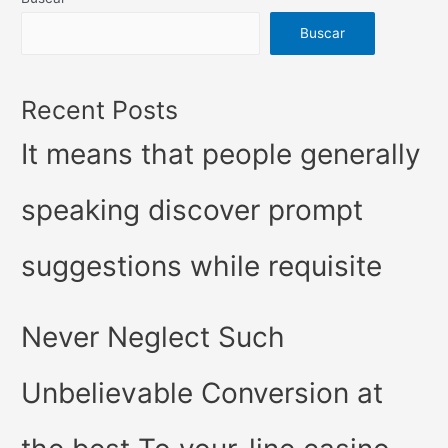
Buscar
Recent Posts
It means that people generally
speaking discover prompt
suggestions while requisite
Never Neglect Such
Unbelievable Conversion at