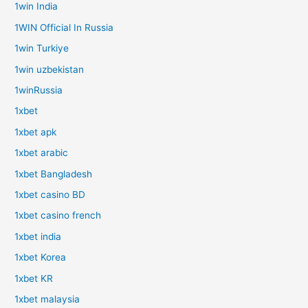
1win India
1WIN Official In Russia
1win Turkiye
1win uzbekistan
1winRussia
1xbet
1xbet apk
1xbet arabic
1xbet Bangladesh
1xbet casino BD
1xbet casino french
1xbet india
1xbet Korea
1xbet KR
1xbet malaysia