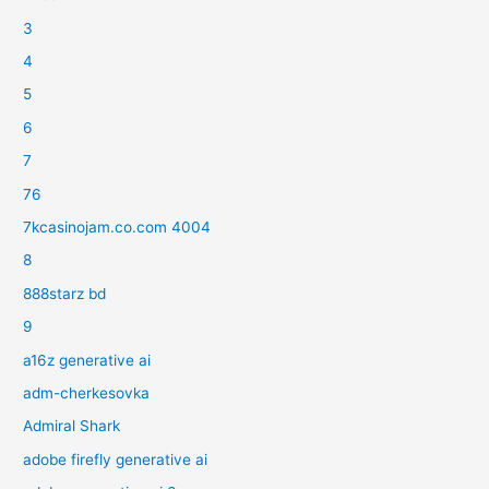
3
4
5
6
7
76
7kcasinojam.co.com 4004
8
888starz bd
9
a16z generative ai
adm-cherkesovka
Admiral Shark
adobe firefly generative ai