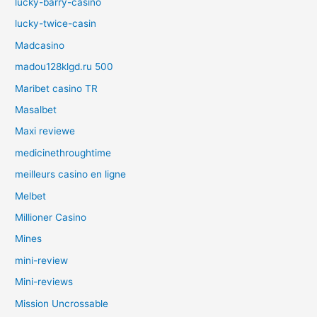
lucky-barry-casino
lucky-twice-casin
Madcasino
madou128klgd.ru 500
Maribet casino TR
Masalbet
Maxi reviewe
medicinethroughtime
meilleurs casino en ligne
Melbet
Millioner Casino
Mines
mini-review
Mini-reviews
Mission Uncrossable