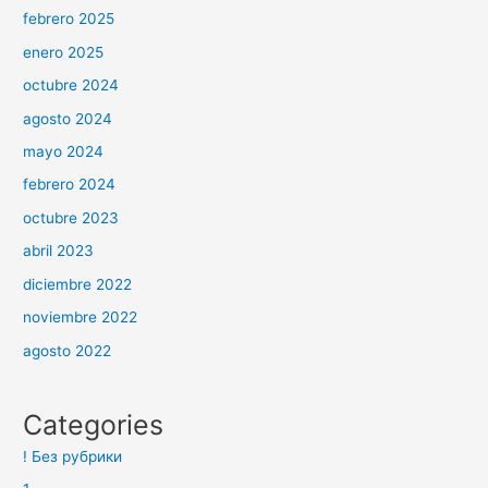
febrero 2025
enero 2025
octubre 2024
agosto 2024
mayo 2024
febrero 2024
octubre 2023
abril 2023
diciembre 2022
noviembre 2022
agosto 2022
Categories
! Без рубрики