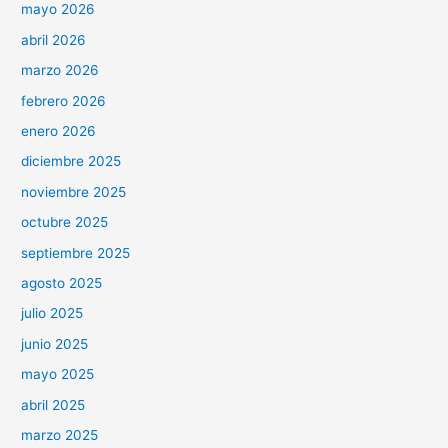
mayo 2026
abril 2026
marzo 2026
febrero 2026
enero 2026
diciembre 2025
noviembre 2025
octubre 2025
septiembre 2025
agosto 2025
julio 2025
junio 2025
mayo 2025
abril 2025
marzo 2025