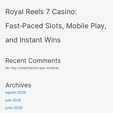
Royal Reels 7 Casino:
Fast‑Paced Slots, Mobile Play,
and Instant Wins
Recent Comments
No hay comentarios que mostrar.
Archives
agosto 2026
julio 2026
junio 2026