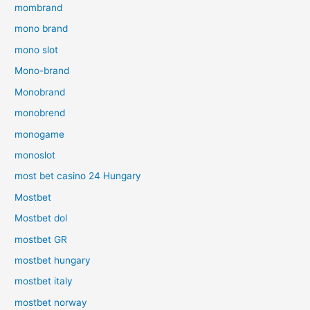
mombrand
mono brand
mono slot
Mono-brand
Monobrand
monobrend
monogame
monoslot
most bet casino 24 Hungary
Mostbet
Mostbet dol
mostbet GR
mostbet hungary
mostbet italy
mostbet norway