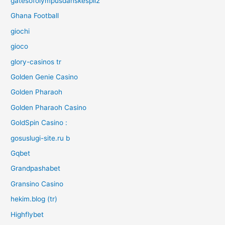
gatesofolympusdanskespil2
Ghana Football
giochi
gioco
glory-casinos tr
Golden Genie Casino
Golden Pharaoh
Golden Pharaoh Casino
GoldSpin Casino :
gosuslugi-site.ru b
Gqbet
Grandpashabet
Gransino Casino
hekim.blog (tr)
Highflybet