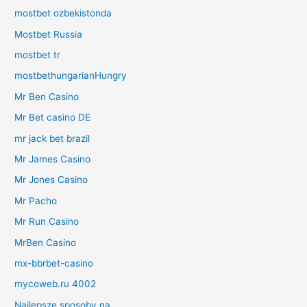
mostbet ozbekistonda
Mostbet Russia
mostbet tr
mostbethungarianHungry
Mr Ben Casino
Mr Bet casino DE
mr jack bet brazil
Mr James Casino
Mr Jones Casino
Mr Pacho
Mr Run Casino
MrBen Casino
mx-bbrbet-casino
mycoweb.ru 4002
Najlepsze sposoby na