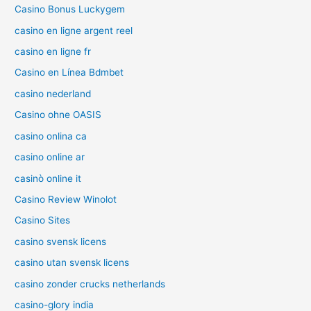
Casino Bonus Luckygem
casino en ligne argent reel
casino en ligne fr
Casino en Línea Bdmbet
casino nederland
Casino ohne OASIS
casino onlina ca
casino online ar
casinò online it
Casino Review Winolot
Casino Sites
casino svensk licens
casino utan svensk licens
casino zonder crucks netherlands
casino-glory india