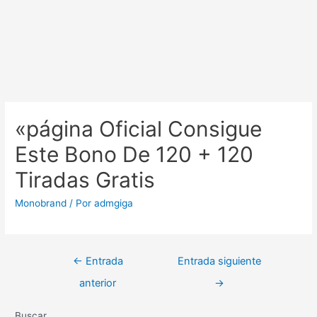
«página Oficial Consigue
Este Bono De 120 + 120
Tiradas Gratis
Monobrand
/ Por
admgiga
←
Entrada
Entrada siguiente
anterior
→
Buscar