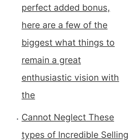
perfect added bonus,
here are a few of the
biggest what things to
remain a great
enthusiastic vision with
the
Cannot Neglect These
types of Incredible Selling