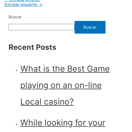
Entrada siguiente
→
Buscar
Buscar
Recent Posts
What is the Best Game
playing on an on-line
Local casino?
While looking for your