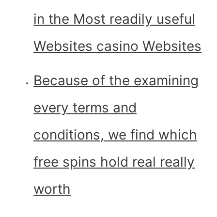
in the Most readily useful
Websites casino Websites
Because of the examining
every terms and
conditions, we find which
free spins hold real really
worth