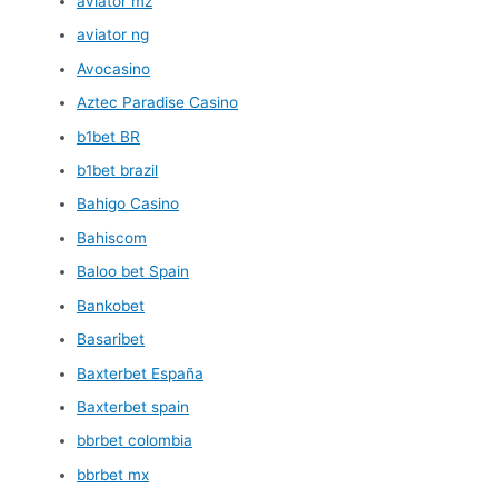
aviator mz
aviator ng
Avocasino
Aztec Paradise Casino
b1bet BR
b1bet brazil
Bahigo Casino
Bahiscom
Baloo bet Spain
Bankobet
Basaribet
Baxterbet España
Baxterbet spain
bbrbet colombia
bbrbet mx