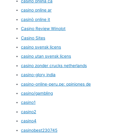
casino onlina ca
casino online ar
casinò online it
Casino Review Winolot
Casino Sites
casino svensk licens
casino utan svensk licens
casino zonder crucks netherlands
casino-glory india
casino-online-peru.pe: opiniones de
casino/gambling
casino1
casino2
casino4
casinobest230745