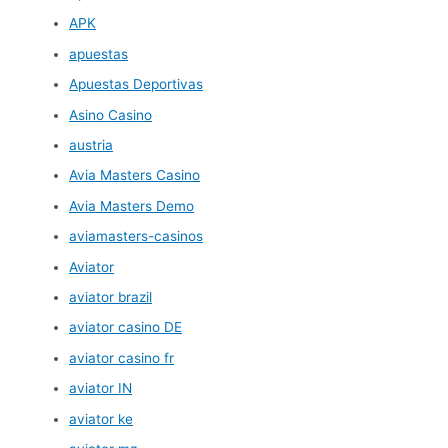
APK
apuestas
Apuestas Deportivas
Asino Casino
austria
Avia Masters Casino
Avia Masters Demo
aviamasters-casinos
Aviator
aviator brazil
aviator casino DE
aviator casino fr
aviator IN
aviator ke