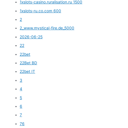
1xslots-casino.ruralisation.ru 1500
1xslots-ru.co.com 600
2
2_www.mystical-fire.de_5000
2026-06-25
22
22bet
22Bet BD
22bet IT
3
4
5
6
7
76