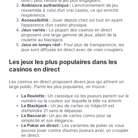
direct peut rendre le jeu plus engageant.
Ambiance authentique :
L’environnement de jeu
ressemble à celui d’un vrai casino, ce qui enrichit
l’expérience.
Accessibilité :
Jouer depuis chez soi tout en ayant
l’apparence d’un casino physique.
Jeux variés :
La plupart des casinos en direct
proposent une large gamme de jeux, allant de la
roulette au blackjack.
Jeux en temps réel :
Pour plus de transparence, les
jeux sont diffusés en direct avec de vrais croupiers.
Les jeux les plus populaires dans les
casinos en direct
Les casinos en direct proposent divers jeux qui attirent un
large public. Parmi les plus populaires, on trouve :
La Roulette :
Un classique où les joueurs parient sur le
numéro ou la couleur sur laquelle la bille va atterrir.
Le Blackjack :
Un jeu de cartes où l’objectif est
d’atteindre 21 sans le dépasser.
Le Baccarat :
Un jeu de cartes connu pour sa
simplicité et son élégance.
Le Poker en direct :
Les variantes de poker où vous
pouvez jouer contre d’autres joueurs avec un croupier
en direct.