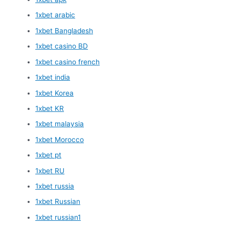
1xbet arabic
1xbet Bangladesh
1xbet casino BD
1xbet casino french
1xbet india
1xbet Korea
1xbet KR
1xbet malaysia
1xbet Morocco
1xbet pt
1xbet RU
1xbet russia
1xbet Russian
1xbet russian1