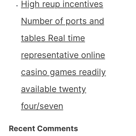
High reup incentives
Number of ports and
tables Real time
representative online
casino games readily
available twenty
four/seven
Recent Comments