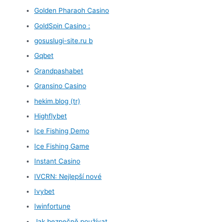
Golden Pharaoh Casino
GoldSpin Casino :
gosuslugi-site.ru b
Gqbet
Grandpashabet
Gransino Casino
hekim.blog (tr)
Highflybet
Ice Fishing Demo
Ice Fishing Game
Instant Casino
IVCRN: Nejlepší nové
Ivybet
Iwinfortune
Jak bezpečně používat