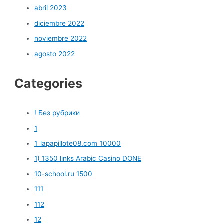
abril 2023
diciembre 2022
noviembre 2022
agosto 2022
Categories
! Без рубрики
1
1_lapapillote08.com_10000
1) 1350 links Arabic Casino DONE
10-school.ru 1500
111
112
12