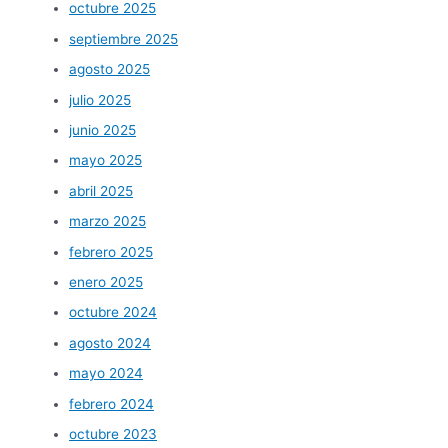
octubre 2025
septiembre 2025
agosto 2025
julio 2025
junio 2025
mayo 2025
abril 2025
marzo 2025
febrero 2025
enero 2025
octubre 2024
agosto 2024
mayo 2024
febrero 2024
octubre 2023