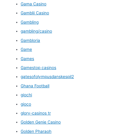
Gama Casino
Gamblii Casino
Gambling
gambling/casino
Gambloria
Game
Games
Gamestop casinos
gatesofolympusdanskespil2
Ghana Football
giochi
gioco
glory-casinos tr
Golden Genie Casino
Golden Pharaoh