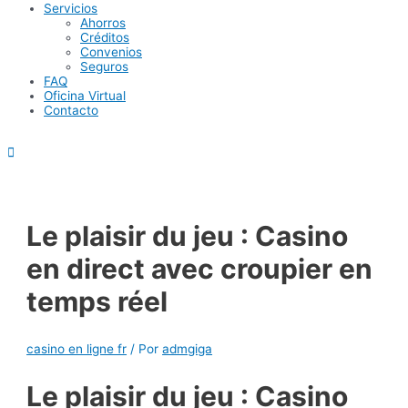
Servicios
Ahorros
Créditos
Convenios
Seguros
FAQ
Oficina Virtual
Contacto
Le plaisir du jeu : Casino
en direct avec croupier en
temps réel
casino en ligne fr
/ Por
admgiga
Le plaisir du jeu : Casino