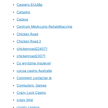
Caspero Ελλάδα
Catspins
Cazeus
Centrum Medyczno-Rehabilitacyjne
Chicken Road
Chicken Road 2
chickenroad224071
chickenroad23071
Co wyróżnia Insulevel
cocoa casino Australia
Comment contacter le
Computers, Games
Crazy Luck Casino
crazy time
crypto casinos