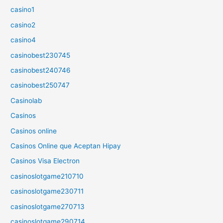
casino1
casino2
casino4
casinobest230745
casinobest240746
casinobest250747
Casinolab
Casinos
Casinos online
Casinos Online que Aceptan Hipay
Casinos Visa Electron
casinoslotgame210710
casinoslotgame230711
casinoslotgame270713
casinoslotgame290714