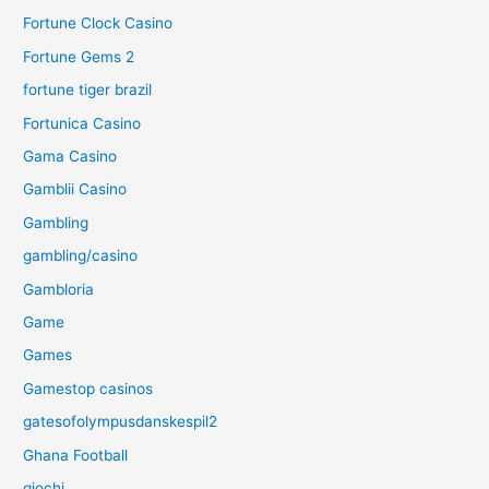
Fortune Clock Casino
Fortune Gems 2
fortune tiger brazil
Fortunica Casino
Gama Casino
Gamblii Casino
Gambling
gambling/casino
Gambloria
Game
Games
Gamestop casinos
gatesofolympusdanskespil2
Ghana Football
giochi