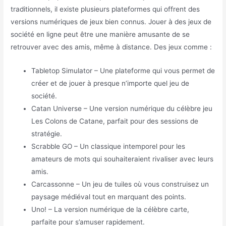
traditionnels, il existe plusieurs plateformes qui offrent des
versions numériques de jeux bien connus. Jouer à des jeux de
société en ligne peut être une manière amusante de se
retrouver avec des amis, même à distance. Des jeux comme :
Tabletop Simulator – Une plateforme qui vous permet de
créer et de jouer à presque n’importe quel jeu de
société.
Catan Universe – Une version numérique du célèbre jeu
Les Colons de Catane, parfait pour des sessions de
stratégie.
Scrabble GO – Un classique intemporel pour les
amateurs de mots qui souhaiteraient rivaliser avec leurs
amis.
Carcassonne – Un jeu de tuiles où vous construisez un
paysage médiéval tout en marquant des points.
Uno! – La version numérique de la célèbre carte,
parfaite pour s’amuser rapidement.