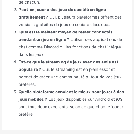
de chacun.
Peut-on jouer à des jeux de société en ligne
gratuitement ?
Oui, plusieurs plateformes offrent des
versions gratuites de jeux de société classiques.
Quel est le meilleur moyen de rester connectés
pendant un jeu en ligne ?
Utiliser des applications de
chat comme Discord ou les fonctions de chat intégré
dans les jeux.
Est-ce que le streaming de jeux avec des amis est
populaire ?
Oui, le streaming est en plein essor et
permet de créer une communauté autour de vos jeux
préférés.
Quelle plateforme convient le mieux pour jouer à des
jeux mobiles ?
Les jeux disponibles sur Android et iOS
sont tous deux excellents, selon ce que chaque joueur
préfère.