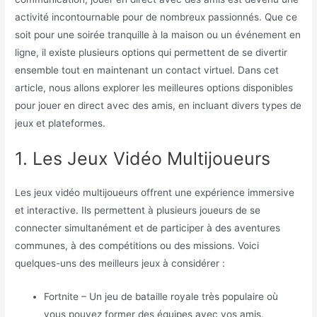
activité incontournable pour de nombreux passionnés. Que ce
soit pour une soirée tranquille à la maison ou un événement en
ligne, il existe plusieurs options qui permettent de se divertir
ensemble tout en maintenant un contact virtuel. Dans cet
article, nous allons explorer les meilleures options disponibles
pour jouer en direct avec des amis, en incluant divers types de
jeux et plateformes.
1. Les Jeux Vidéo Multijoueurs
Les jeux vidéo multijoueurs offrent une expérience immersive
et interactive. Ils permettent à plusieurs joueurs de se
connecter simultanément et de participer à des aventures
communes, à des compétitions ou des missions. Voici
quelques-uns des meilleurs jeux à considérer :
Fortnite – Un jeu de bataille royale très populaire où
vous pouvez former des équipes avec vos amis.