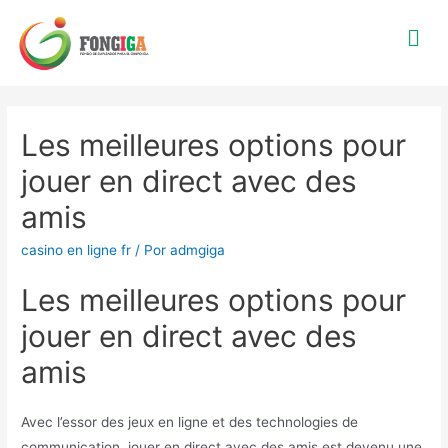
Les meilleures options pour
jouer en direct avec des
amis
casino en ligne fr
/ Por
admgiga
Les meilleures options pour
jouer en direct avec des
amis
Avec l’essor des jeux en ligne et des technologies de
communication, jouer en direct avec des amis est devenu une