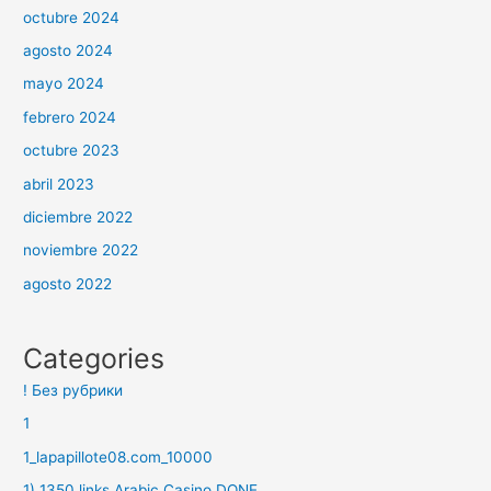
octubre 2024
agosto 2024
mayo 2024
febrero 2024
octubre 2023
abril 2023
diciembre 2022
noviembre 2022
agosto 2022
Categories
! Без рубрики
1
1_lapapillote08.com_10000
1) 1350 links Arabic Casino DONE