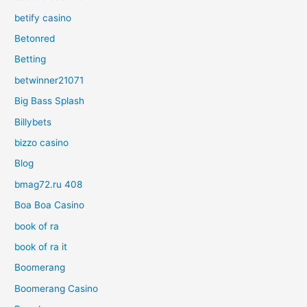
betify casino
Betonred
Betting
betwinner21071
Big Bass Splash
Billybets
bizzo casino
Blog
bmag72.ru 408
Boa Boa Casino
book of ra
book of ra it
Boomerang
Boomerang Casino