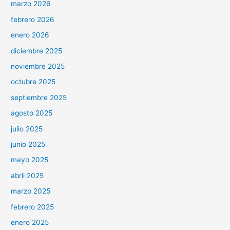
marzo 2026
febrero 2026
enero 2026
diciembre 2025
noviembre 2025
octubre 2025
septiembre 2025
agosto 2025
julio 2025
junio 2025
mayo 2025
abril 2025
marzo 2025
febrero 2025
enero 2025