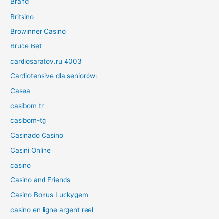
Brand
Britsino
Browinner Casino
Bruce Bet
cardiosaratov.ru 4003
Cardiotensive dla seniorów:
Casea
casibom tr
casibom-tg
Casinado Casino
Casini Online
casino
Casino and Friends
Casino Bonus Luckygem
casino en ligne argent reel