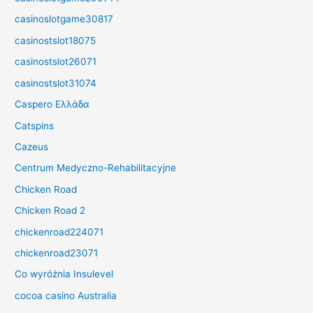
casinoslotgame30817
casinostslot18075
casinostslot26071
casinostslot31074
Caspero Ελλάδα
Catspins
Cazeus
Centrum Medyczno-Rehabilitacyjne
Chicken Road
Chicken Road 2
chickenroad224071
chickenroad23071
Co wyróżnia Insulevel
cocoa casino Australia