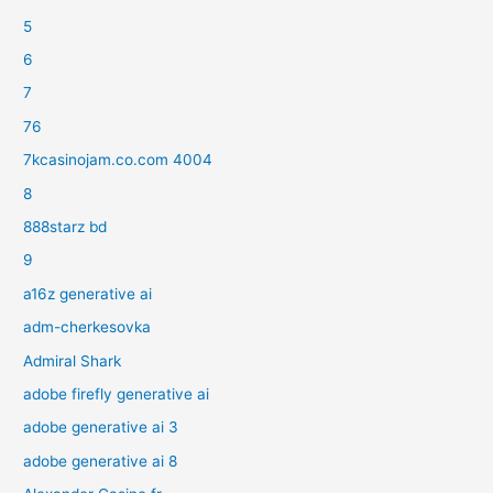
5
6
7
76
7kcasinojam.co.com 4004
8
888starz bd
9
a16z generative ai
adm-cherkesovka
Admiral Shark
adobe firefly generative ai
adobe generative ai 3
adobe generative ai 8