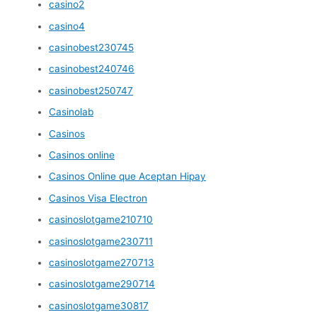
casino2
casino4
casinobest230745
casinobest240746
casinobest250747
Casinolab
Casinos
Casinos online
Casinos Online que Aceptan Hipay
Casinos Visa Electron
casinoslotgame210710
casinoslotgame230711
casinoslotgame270713
casinoslotgame290714
casinoslotgame30817