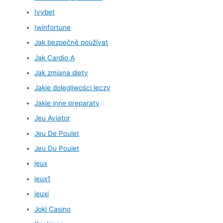
Ivybet
Iwinfortune
Jak bezpečně používat
Jak Cardio A
Jak zmiana diety
Jakie dolegliwości leczy
Jakie inne preparaty
Jeu Aviator
Jeu De Poulet
Jeu Du Poulet
jeux
jeux1
jeuxi
Joki Casino