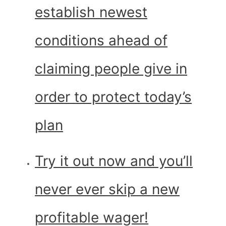
establish newest
conditions ahead of
claiming people give in
order to protect today’s
plan
Try it out now and you’ll
never ever skip a new
profitable wager!