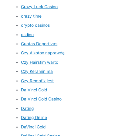
Crazy Luck Casino
crazy time
crypto casinos
csdino
Cuotas Deportivas
Czy Alkotox naprawdę
Czy Hairstim warto
Czy Keramin ma
Czy Remofix jest
Da Vinci Gold
Da Vinci Gold Casino
Dating
Dating Online
DaVinci Gold