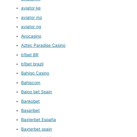
aviator ke
aviator mz
aviator ng
Avocasino
Aztec Paradise Casino
b1bet BR
b1bet brazil
Bahigo Casino
Bahiscom
Baloo bet Spain
Bankobet
Basaribet
Baxterbet España
Baxterbet spain