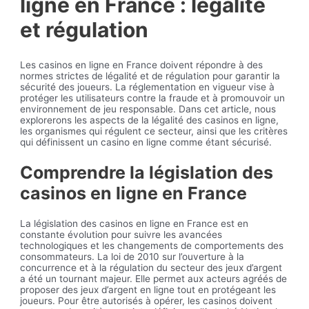
ligne en France : légalité
et régulation
Les casinos en ligne en France doivent répondre à des
normes strictes de légalité et de régulation pour garantir la
sécurité des joueurs. La réglementation en vigueur vise à
protéger les utilisateurs contre la fraude et à promouvoir un
environnement de jeu responsable. Dans cet article, nous
explorerons les aspects de la légalité des casinos en ligne,
les organismes qui régulent ce secteur, ainsi que les critères
qui définissent un casino en ligne comme étant sécurisé.
Comprendre la législation des
casinos en ligne en France
La législation des casinos en ligne en France est en
constante évolution pour suivre les avancées
technologiques et les changements de comportements des
consommateurs. La loi de 2010 sur l’ouverture à la
concurrence et à la régulation du secteur des jeux d’argent
a été un tournant majeur. Elle permet aux acteurs agréés de
proposer des jeux d’argent en ligne tout en protégeant les
joueurs. Pour être autorisés à opérer, les casinos doivent