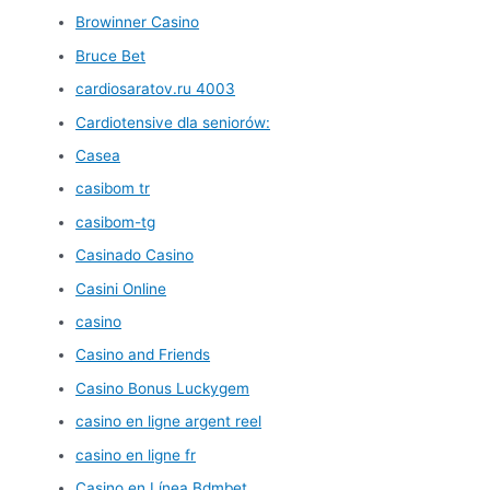
Browinner Casino
Bruce Bet
cardiosaratov.ru 4003
Cardiotensive dla seniorów:
Casea
casibom tr
casibom-tg
Casinado Casino
Casini Online
casino
Casino and Friends
Casino Bonus Luckygem
casino en ligne argent reel
casino en ligne fr
Casino en Línea Bdmbet