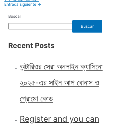
Entrada siguiente
→
Buscar
Buscar
Recent Posts
অন্টারিওর সেরা অনলাইন ক্যাসিনো
২০২৫-এর সাইন আপ বোনাস ও
প্রোমো কোড
Register and you can