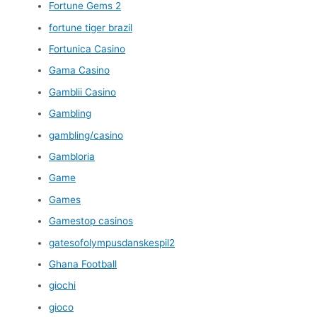
Fortune Gems 2
fortune tiger brazil
Fortunica Casino
Gama Casino
Gamblii Casino
Gambling
gambling/casino
Gambloria
Game
Games
Gamestop casinos
gatesofolympusdanskespil2
Ghana Football
giochi
gioco