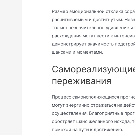
Размер эмоциональной отклика сор
расчитываемым и достигнутым. Незн
только незначительное удивление и
расхождения могут вести к интенси
демонстрирует значимость подстрой
шансами и моментами.
Самореализующие
переживания
Процесс самоисполняющихся прогно
могут энергично отражаться на дейс
осуществления. Благоприятные прогн
обостряет шанс желанного исхода, т
помехой на пути к достижению.