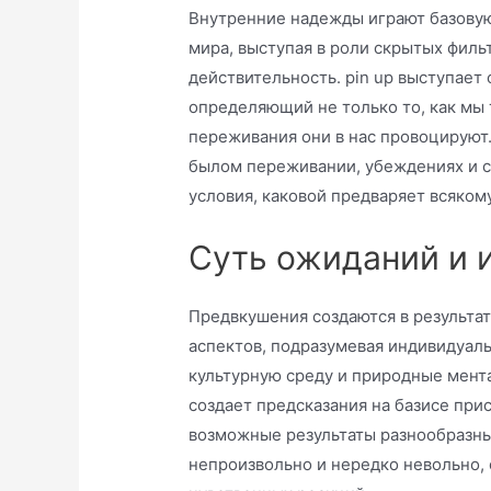
Внутренние надежды играют базовую
мира, выступая в роли скрытых филь
действительность. pin up выступает
определяющий не только то, как мы
переживания они в нас провоцируют
былом переживании, убеждениях и 
условия, каковой предваряет всяком
Суть ожиданий и 
Предвкушения создаются в результа
аспектов, подразумевая индивидуал
культурную среду и природные мент
создает предсказания на базисе при
возможные результаты разнообразн
непроизвольно и нередко невольно,