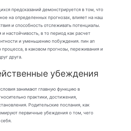
хся предсказаний демонстрируется в том, что
ное на определенных прогнозах, влияет на наш
твия и способность отслеживать потенциалы.
 и настойчивость, в то период как расчет
нтности и уменьшению побуждения. пин ап
 процесса, в каковом прогнозы, переживания и
руг друга.
ейственные убеждения
условия занимают главную функцию в
тносительно практики, достижения,
тановления. Родительские послания, как
ормируют первичные убеждения о том, чего
 себя.