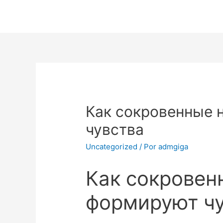
Как сокровенные
чувства
Uncategorized
/ Por
admgiga
Как сокрове
формируют ч