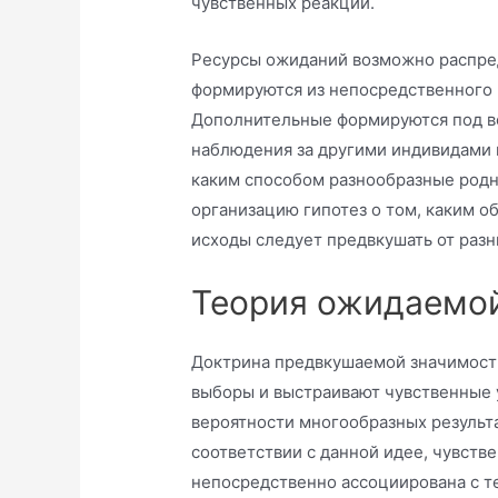
чувственных реакций.
Ресурсы ожиданий возможно распред
формируются из непосредственного
Дополнительные формируются под в
наблюдения за другими индивидами и
каким способом разнообразные родн
организацию гипотез о том, каким о
исходы следует предвкушать от разн
Теория ожидаемо
Доктрина предвкушаемой значимости
выборы и выстраивают чувственные
вероятности многообразных результ
соответствии с данной идее, чувст
непосредственно ассоциирована с т