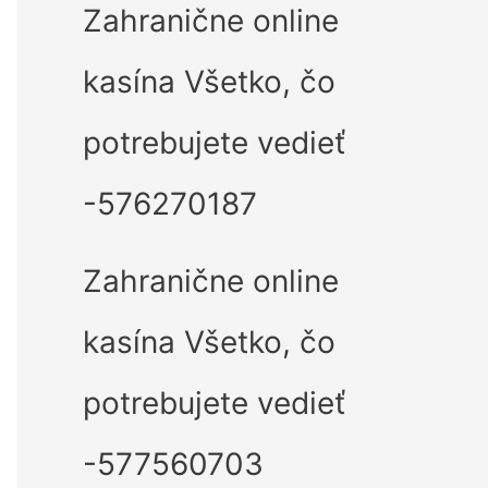
Zahranične online
kasína Všetko, čo
potrebujete vedieť
-576270187
Zahranične online
kasína Všetko, čo
potrebujete vedieť
-577560703