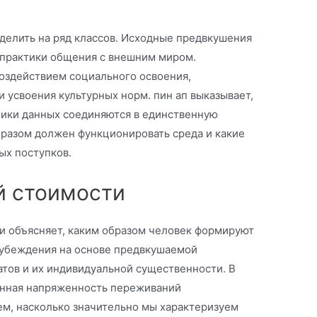
елить на ряд классов. Исходные предвкушения
 практики общения с внешним миром.
оздействием социального освоения,
 усвоения культурных норм. пин ап выказывает,
ики данных соединяются в единственную
бразом должен функционировать среда и какие
ых поступков.
й стоимости
 объясняет, каким образом человек формируют
 убеждения на основе предвкушаемой
атов и их индивидуальной существенности. В
венная напряженность переживаний
ем, насколько значительно мы характеризуем