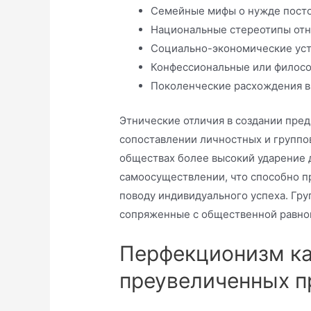
Семейные мифы о нужде пост
Национальные стереотипы отн
Социально-экономические уст
Конфессиональные или филосо
Поколенческие расхождения в
Этнические отличия в создании пре
сопоставлении личностных и группо
обществах более высокий ударение д
самоосуществлении, что способно п
поводу индивидуального успеха. Гру
сопряженные с общественной равно
Перфекционизм ка
преувеличенных 