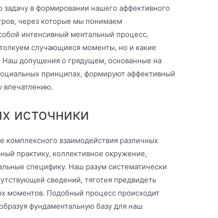
 задачу в формировании нашего аффективного
тров, через которые мы понимаем
 собой интенсивный ментальный процесс,
 толкуем случающиеся моменты, но и какие
. Наш допущения о грядущем, основанные на
социальных принципах, формируют аффективный
у впечатлению.
их источники
те комплексного взаимодействия различных
ьный практику, коллективное окружение,
альные специфику. Наш разум систематически
сутствующей сведений, тяготея предвидеть
ых моментов. Подобный процесс происходит
 образуя фундаментальную базу для наш