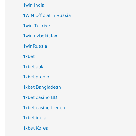
1win India
1WIN Official In Russia
1win Turkiye
1win uzbekistan
1winRussia
1xbet
1xbet apk
1xbet arabic
1xbet Bangladesh
1xbet casino BD
1xbet casino french
1xbet india
1xbet Korea