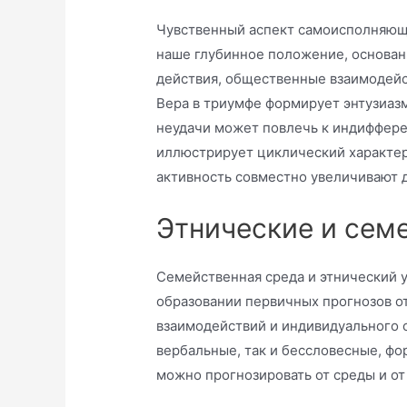
Чувственный аспект самоисполняющи
наше глубинное положение, основан
действия, общественные взаимодейс
Вера в триумфе формирует энтузиазм
неудачи может повлечь к индиффере
иллюстрирует циклический характер
активность совместно увеличивают д
Этнические и сем
Семейственная среда и этнический 
образовании первичных прогнозов о
взаимодействий и индивидуального с
вербальные, так и бессловесные, ф
можно прогнозировать от среды и от