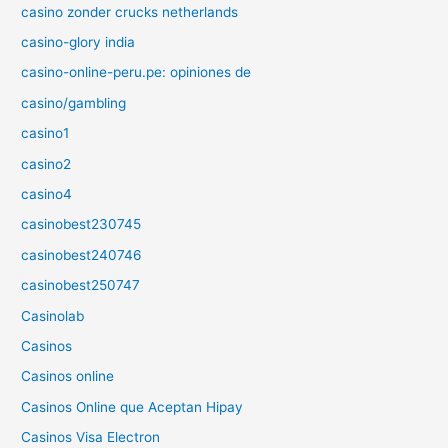
casino zonder crucks netherlands
casino-glory india
casino-online-peru.pe: opiniones de
casino/gambling
casino1
casino2
casino4
casinobest230745
casinobest240746
casinobest250747
Casinolab
Casinos
Casinos online
Casinos Online que Aceptan Hipay
Casinos Visa Electron