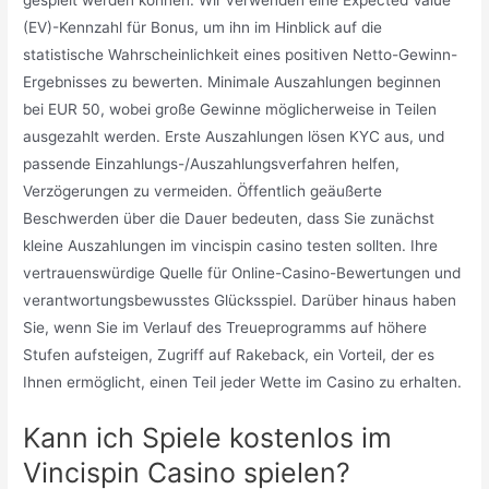
(EV)-Kennzahl für Bonus, um ihn im Hinblick auf die
statistische Wahrscheinlichkeit eines positiven Netto-Gewinn-
Ergebnisses zu bewerten. Minimale Auszahlungen beginnen
bei EUR 50, wobei große Gewinne möglicherweise in Teilen
ausgezahlt werden. Erste Auszahlungen lösen KYC aus, und
passende Einzahlungs-/Auszahlungsverfahren helfen,
Verzögerungen zu vermeiden. Öffentlich geäußerte
Beschwerden über die Dauer bedeuten, dass Sie zunächst
kleine Auszahlungen im vincispin casino testen sollten. Ihre
vertrauenswürdige Quelle für Online-Casino-Bewertungen und
verantwortungsbewusstes Glücksspiel. Darüber hinaus haben
Sie, wenn Sie im Verlauf des Treueprogramms auf höhere
Stufen aufsteigen, Zugriff auf Rakeback, ein Vorteil, der es
Ihnen ermöglicht, einen Teil jeder Wette im Casino zu erhalten.
Kann ich Spiele kostenlos im
Vincispin Casino spielen?