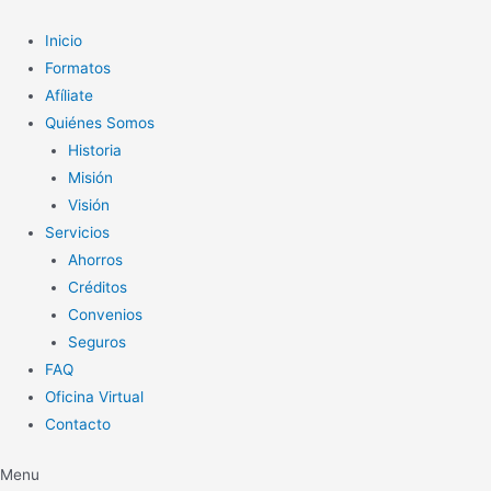
Ir
al
Inicio
contenido
Formatos
Afíliate
Quiénes Somos
Historia
Misión
Visión
Servicios
Ahorros
Créditos
Convenios
Seguros
FAQ
Oficina Virtual
Contacto
Menu