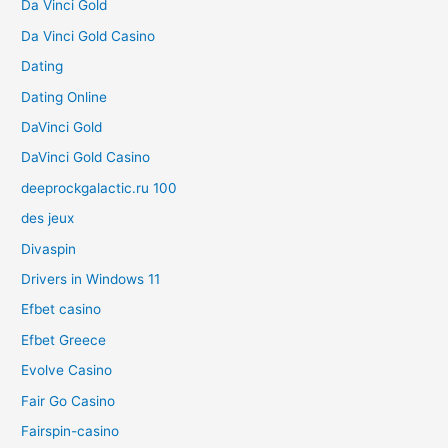
Da Vinci Gold
Da Vinci Gold Casino
Dating
Dating Online
DaVinci Gold
DaVinci Gold Casino
deeprockgalactic.ru 100
des jeux
Divaspin
Drivers in Windows 11
Efbet casino
Efbet Greece
Evolve Casino
Fair Go Casino
Fairspin-casino