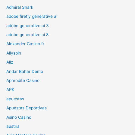
Admiral Shark
adobe firefly generative ai
adobe generative ai 3
adobe generative ai 8
Alexander Casino fr
Allyspin
Allz
Andar Bahar Demo
Aphrodite Casino
APK
apuestas
Apuestas Deportivas
Asino Casino
austria