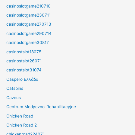
casinoslotgame210710
casinoslotgame230711
casinoslotgame270713
casinoslotgame290714
casinoslotgame30817
casinostslot18075
casinostslot26071
casinostslot31074
Caspero Ελλάδα
Catspins
Cazeus
Centrum Medyczno-Rehabilitacyjne
Chicken Road
Chicken Road 2
chickenroad224071