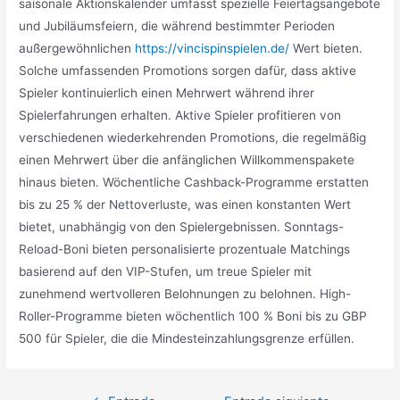
saisonale Aktionskalender umfasst spezielle Feiertagsangebote
und Jubiläumsfeiern, die während bestimmter Perioden
außergewöhnlichen
https://vincispinspielen.de/
Wert bieten.
Solche umfassenden Promotions sorgen dafür, dass aktive
Spieler kontinuierlich einen Mehrwert während ihrer
Spielerfahrungen erhalten. Aktive Spieler profitieren von
verschiedenen wiederkehrenden Promotions, die regelmäßig
einen Mehrwert über die anfänglichen Willkommenspakete
hinaus bieten. Wöchentliche Cashback-Programme erstatten
bis zu 25 % der Nettoverluste, was einen konstanten Wert
bietet, unabhängig von den Spielergebnissen. Sonntags-
Reload-Boni bieten personalisierte prozentuale Matchings
basierend auf den VIP-Stufen, um treue Spieler mit
zunehmend wertvolleren Belohnungen zu belohnen. High-
Roller-Programme bieten wöchentlich 100 % Boni bis zu GBP
500 für Spieler, die die Mindesteinzahlungsgrenze erfüllen.
Navegación