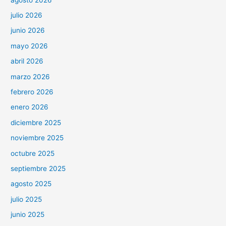
julio 2026
junio 2026
mayo 2026
abril 2026
marzo 2026
febrero 2026
enero 2026
diciembre 2025
noviembre 2025
octubre 2025
septiembre 2025
agosto 2025
julio 2025
junio 2025