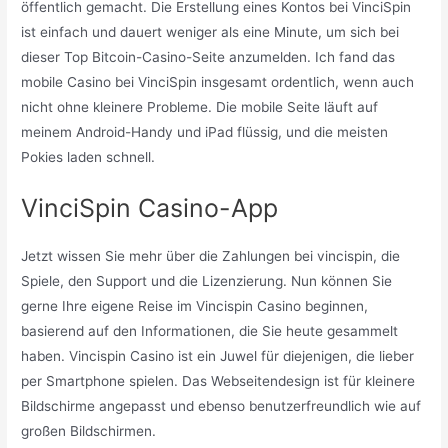
öffentlich gemacht. Die Erstellung eines Kontos bei VinciSpin
ist einfach und dauert weniger als eine Minute, um sich bei
dieser Top Bitcoin-Casino-Seite anzumelden. Ich fand das
mobile Casino bei VinciSpin insgesamt ordentlich, wenn auch
nicht ohne kleinere Probleme. Die mobile Seite läuft auf
meinem Android-Handy und iPad flüssig, und die meisten
Pokies laden schnell.
VinciSpin Casino-App
Jetzt wissen Sie mehr über die Zahlungen bei vincispin, die
Spiele, den Support und die Lizenzierung. Nun können Sie
gerne Ihre eigene Reise im Vincispin Casino beginnen,
basierend auf den Informationen, die Sie heute gesammelt
haben. Vincispin Casino ist ein Juwel für diejenigen, die lieber
per Smartphone spielen. Das Webseitendesign ist für kleinere
Bildschirme angepasst und ebenso benutzerfreundlich wie auf
großen Bildschirmen.