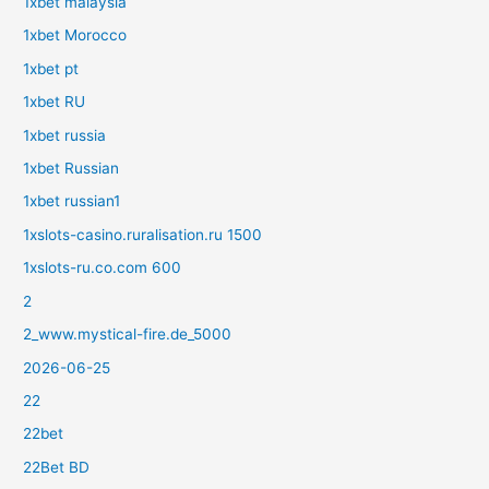
1xbet malaysia
1xbet Morocco
1xbet pt
1xbet RU
1xbet russia
1xbet Russian
1xbet russian1
1xslots-casino.ruralisation.ru 1500
1xslots-ru.co.com 600
2
2_www.mystical-fire.de_5000
2026-06-25
22
22bet
22Bet BD