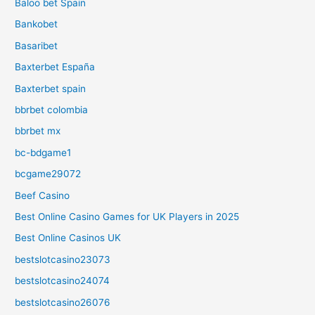
Baloo bet Spain
Bankobet
Basaribet
Baxterbet España
Baxterbet spain
bbrbet colombia
bbrbet mx
bc-bdgame1
bcgame29072
Beef Casino
Best Online Casino Games for UK Players in 2025
Best Online Casinos UK
bestslotcasino23073
bestslotcasino24074
bestslotcasino26076