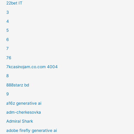
22bet IT
3
4
5
6
7
76
7kcasinojam.co.com 4004
8
888starz bd
9
a16z generative ai
adm-cherkesovka
Admiral Shark
adobe firefly generative ai