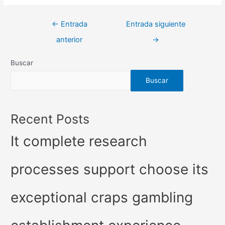
Navegación
←
Entrada
Entrada siguiente
de
anterior
→
entradas
Buscar
Buscar
Recent Posts
It complete research
processes support choose its
exceptional craps gambling