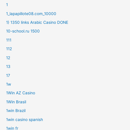
1
1_lapapillote08.com_10000
1) 1350 links Arabic Casino DONE
10-school.ru 1500
111
112
12
13
17
1w
1Win AZ Casino
1Win Brasil
1win Brazil
1win casino spanish
1win fr