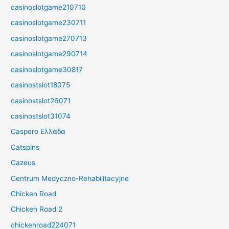
casinoslotgame210710
casinoslotgame230711
casinoslotgame270713
casinoslotgame290714
casinoslotgame30817
casinostslot18075
casinostslot26071
casinostslot31074
Caspero Ελλάδα
Catspins
Cazeus
Centrum Medyczno-Rehabilitacyjne
Chicken Road
Chicken Road 2
chickenroad224071