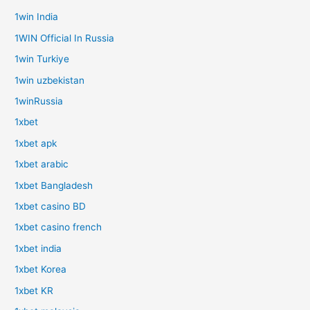
1win India
1WIN Official In Russia
1win Turkiye
1win uzbekistan
1winRussia
1xbet
1xbet apk
1xbet arabic
1xbet Bangladesh
1xbet casino BD
1xbet casino french
1xbet india
1xbet Korea
1xbet KR