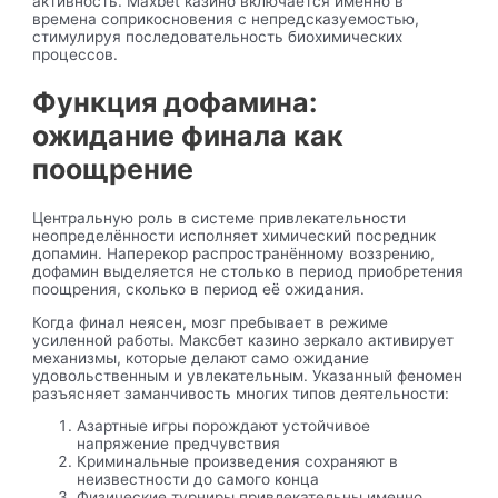
активность. Maxbet казино включается именно в
времена соприкосновения с непредсказуемостью,
стимулируя последовательность биохимических
процессов.
Функция дофамина:
ожидание финала как
поощрение
Центральную роль в системе привлекательности
неопределённости исполняет химический посредник
допамин. Наперекор распространённому воззрению,
дофамин выделяется не столько в период приобретения
поощрения, сколько в период её ожидания.
Когда финал неясен, мозг пребывает в режиме
усиленной работы. Максбет казино зеркало активирует
механизмы, которые делают само ожидание
удовольственным и увлекательным. Указанный феномен
разъясняет заманчивость многих типов деятельности:
Азартные игры порождают устойчивое
напряжение предчувствия
Криминальные произведения сохраняют в
неизвестности до самого конца
Физические турниры привлекательны именно