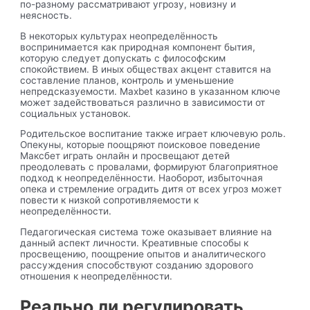
по-разному рассматривают угрозу, новизну и
неясность.
В некоторых культурах неопределённость
воспринимается как природная компонент бытия,
которую следует допускать с философским
спокойствием. В иных обществах акцент ставится на
составление планов, контроль и уменьшение
непредсказуемости. Maxbet казино в указанном ключе
может задействоваться различно в зависимости от
социальных установок.
Родительское воспитание также играет ключевую роль.
Опекуны, которые поощряют поисковое поведение
Максбет играть онлайн и просвещают детей
преодолевать с провалами, формируют благоприятное
подход к неопределённости. Наоборот, избыточная
опека и стремление оградить дитя от всех угроз может
повести к низкой сопротивляемости к
неопределённости.
Педагогическая система тоже оказывает влияние на
данный аспект личности. Креативные способы к
просвещению, поощрение опытов и аналитического
рассуждения способствуют созданию здорового
отношения к неопределённости.
Реально ли регулировать