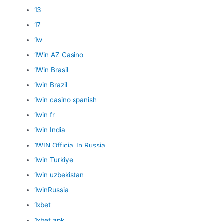
13
17
1w
1Win AZ Casino
1Win Brasil
1win Brazil
1win casino spanish
1win fr
1win India
1WIN Official In Russia
1win Turkiye
1win uzbekistan
1winRussia
1xbet
1xbet apk