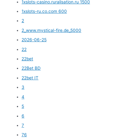
1xslots-casino.ruralisation.ru 1500
1xslots-ru.co.com 600
2
2_www.mystical-fire.de_5000
2026-06-25
22
22bet
22Bet BD
22bet IT
3
4
5
6
7
76