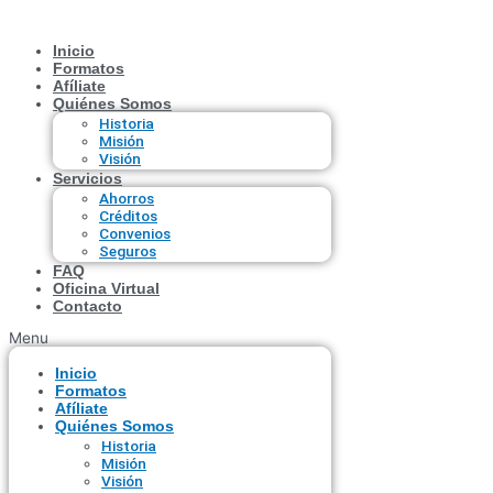
Ir
al
Inicio
contenido
Formatos
Afíliate
Quiénes Somos
Historia
Misión
Visión
Servicios
Ahorros
Créditos
Convenios
Seguros
FAQ
Oficina Virtual
Contacto
Menu
Inicio
Formatos
Afíliate
Quiénes Somos
Historia
Misión
Visión