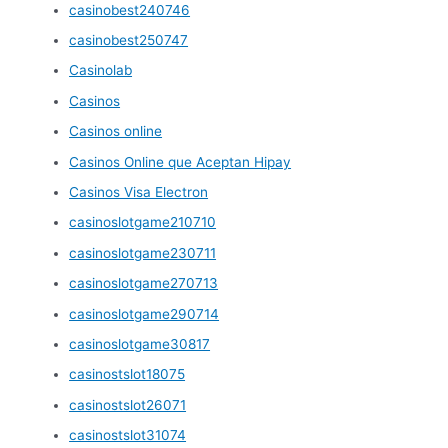
casinobest240746
casinobest250747
Casinolab
Casinos
Casinos online
Casinos Online que Aceptan Hipay
Casinos Visa Electron
casinoslotgame210710
casinoslotgame230711
casinoslotgame270713
casinoslotgame290714
casinoslotgame30817
casinostslot18075
casinostslot26071
casinostslot31074