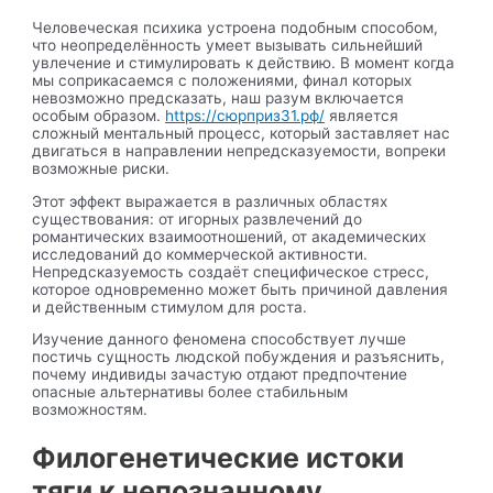
Человеческая психика устроена подобным способом,
что неопределённость умеет вызывать сильнейший
увлечение и стимулировать к действию. В момент когда
мы соприкасаемся с положениями, финал которых
невозможно предсказать, наш разум включается
особым образом.
https://сюрприз31.рф/
является
сложный ментальный процесс, который заставляет нас
двигаться в направлении непредсказуемости, вопреки
возможные риски.
Этот эффект выражается в различных областях
существования: от игорных развлечений до
романтических взаимоотношений, от академических
исследований до коммерческой активности.
Непредсказуемость создаёт специфическое стресс,
которое одновременно может быть причиной давления
и действенным стимулом для роста.
Изучение данного феномена способствует лучше
постичь сущность людской побуждения и разъяснить,
почему индивиды зачастую отдают предпочтение
опасные альтернативы более стабильным
возможностям.
Филогенетические истоки
тяги к непознанному